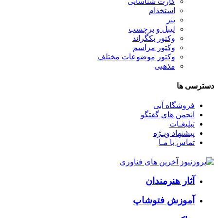
کارت شناسایی
استخدام
بنر
لیبل و برچسب
وکتور بکگراند
وکتور مراسم
وکتور موضوعات مختلف
مذهبی
دسترسی ها
فروشگاه آبی
انجمن های گفتگو
تبلیغـات
پیشنهاد ویـژه
تماس با مـا
آثار هنرمندان
آموزش فتوشاپ