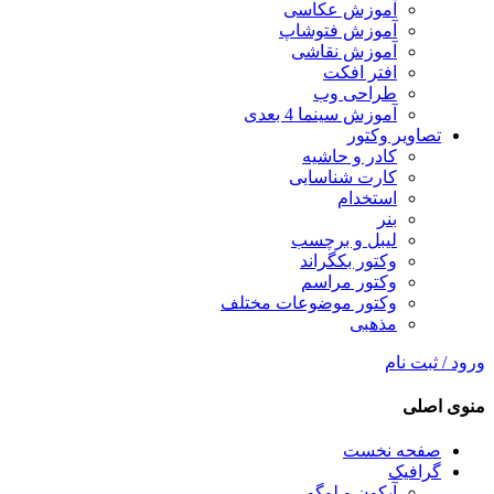
آموزش عکاسی
آموزش فتوشاپ
آموزش نقاشی
افتر افکت
طراحی وب
آموزش سینما 4 بعدی
تصاویر وکتور
کادر و حاشیه
کارت شناسایی
استخدام
بنر
لیبل و برچسب
وکتور بکگراند
وکتور مراسم
وکتور موضوعات مختلف
مذهبی
ورود / ثبت نام
منوی اصلی
صفحه نخست
گرافیک
آیکون و لوگو