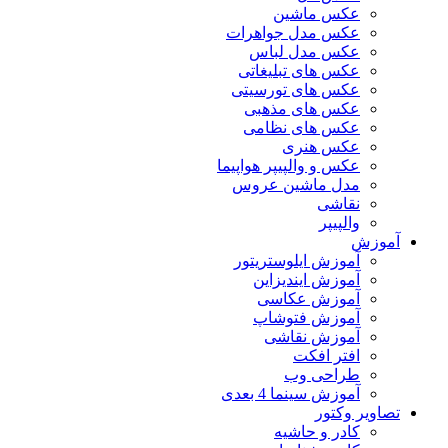
عکس ماشین
عکس مدل جواهرات
عکس مدل لباس
عکس های تبلیغاتی
عکس های تورسیتی
عکس های مذهبی
عکس های نظامی
عکس هنری
عکس و والپیپر هواپیما
مدل ماشین عروس
نقاشی
والپیپر
آموزش
آموزش ایلوستریتور
آموزش ایندیزاین
آموزش عکاسی
آموزش فتوشاپ
آموزش نقاشی
افتر افکت
طراحی وب
آموزش سینما 4 بعدی
تصاویر وکتور
کادر و حاشیه