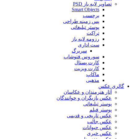
تصاویر لایه باز PSD
Smart Objects
برچسب
پس زمینه طراحی
پوستر تبلیغاتی
تراکت
رزومه لایه باز
ست اداری
سربرگ
سوروس فتوشاپ
کارت پستال
کارت ویزیت
ماکاپ
مذهبی
گالری عکس
آثار هنرمندان و عکاسان
عکس بازیگران و خوانندگان
پوستر تبلیغاتی
پوستر فیلم
عکس تاریخی و قدیمی
عکس جالب
عکس حیوانات
عکس خبری