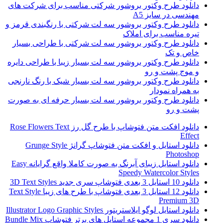
دانلود طرح وکتور بروشور شرکتی مناسب برای شرکت های
مهندسی در سایز A5
دانلود طرح وکتور بروشور سه لت شرکتی با رنگبندی قرمز و
تیره مناسب برای املاک
دانلود طرح وکتور بروشور سه لت شرکتی با طراحی بسیار
خاص و تک
دانلود طرح وکتور بروشور سه لت بسیار زیبا با طراحی دایره
و موج پشت و رو
دانلود طرح وکتور بروشور سه لت بسیار شیک با رنگ نارنجی
به همراه نمودار
دانلود طرح وکتور بروشور سه لت بسیار حرفه ای به صورت
پشت و رو
دانلود افکت متن فتوشاپ با طرح گل رز Rose Flowers Text
Effect
دانلود استایل و افکت متن فتوشاپ گرانژ Grunge Style
Photoshop
دانلود استایل زیبای آبرنگ به صورت کاملا واقع گرایانه Easy
Speedy Watercolor Styles
دانلود 10 استایل 3 بعدی فتوشاپ سری جدید 3D Text Styles
دانلود 12 استایل 3 بعدی فتوشاپ با طرح های زیبا Text Style
Premium 3D
دانلود استایل لوگو ایلاستریتور Illustrator Logo Graphic Styles
دانلود سری 1 مجموعه استایل های برتر فتوشاپ Bundle Mix