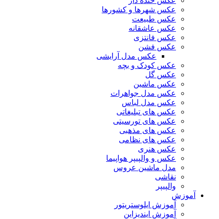
عکس خنده دار
عکس شهرها و کشورها
عکس طبیعت
عکس عاشقانه
عکس فانتزی
عکس فشن
عکس مدل آرایشی
عکس کودک و بچه
عکس گل
عکس ماشین
عکس مدل جواهرات
عکس مدل لباس
عکس های تبلیغاتی
عکس های تورسیتی
عکس های مذهبی
عکس های نظامی
عکس هنری
عکس و والپیپر هواپیما
مدل ماشین عروس
نقاشی
والپیپر
آموزش
آموزش ایلوستریتور
آموزش ایندیزاین