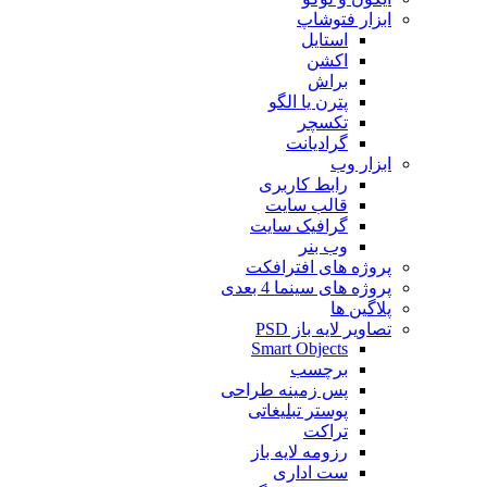
ابزار فتوشاپ
استایل
اکشن
براش
پترن یا الگو
تکسچر
گرادیانت
ابزار وب
رابط کاربری
قالب سایت
گرافیک سایت
وب بنر
پروژه های افترافکت
پروژه های سینما 4 بعدی
پلاگین ها
تصاویر لایه باز PSD
Smart Objects
برچسب
پس زمینه طراحی
پوستر تبلیغاتی
تراکت
رزومه لایه باز
ست اداری