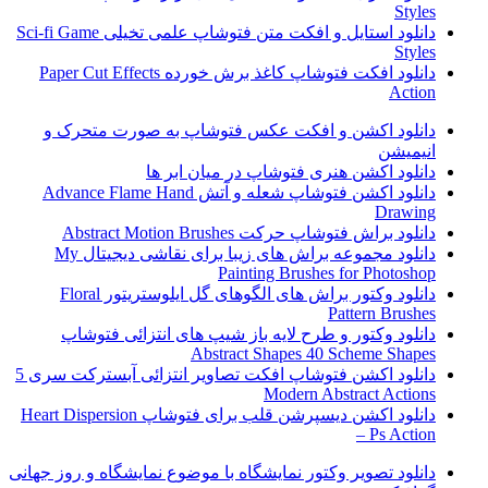
Styles
دانلود استایل و افکت متن فتوشاپ علمی تخیلی Sci-fi Game
Styles
دانلود افکت فتوشاپ کاغذ برش خورده Paper Cut Effects
Action
دانلود اکشن و افکت عکس فتوشاپ به صورت متحرک و
انیمیشن
دانلود اکشن هنری فتوشاپ در میان ابر ها
دانلود اکشن فتوشاپ شعله و آتش Advance Flame Hand
Drawing
دانلود براش فتوشاپ حرکت Abstract Motion Brushes
دانلود مجموعه براش های زیبا برای نقاشی دیجیتال My
Painting Brushes for Photoshop
دانلود وکتور براش های الگوهای گل ایلوستریتور Floral
Pattern Brushes
دانلود وکتور و طرح لایه باز شیپ های انتزائی فتوشاپ
Abstract Shapes 40 Scheme Shapes
دانلود اکشن فتوشاپ افکت تصاویر انتزائی آبسترکت سری 5
Modern Abstract Actions
دانلود اکشن دیسپرشن قلب برای فتوشاپ Heart Dispersion
– Ps Action
دانلود تصویر وکتور نمایشگاه با موضوع نمایشگاه و روز جهانی