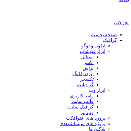
افترافکت
صفحه نخست
گرافیک
آیکون و لوگو
ابزار فتوشاپ
استایل
اکشن
براش
پترن یا الگو
تکسچر
گرادیانت
ابزار وب
رابط کاربری
قالب سایت
گرافیک سایت
وب بنر
پروژه های افترافکت
پروژه های سینما 4 بعدی
پلاگین ها