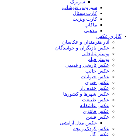
سربرگ
سوروس فتوشاپ
کارت پستال
کارت ویزیت
ماکاپ
مذهبی
گالری عکس
آثار هنرمندان و عکاسان
عکس بازیگران و خوانندگان
پوستر تبلیغاتی
پوستر فیلم
عکس تاریخی و قدیمی
عکس جالب
عکس حیوانات
عکس خبری
عکس خنده دار
عکس شهرها و کشورها
عکس طبیعت
عکس عاشقانه
عکس فانتزی
عکس فشن
عکس مدل آرایشی
عکس کودک و بچه
عکس گل