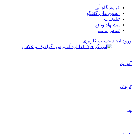
فروشگاه آبی
انجمن های گفتگو
تبلیغـات
پیشنهاد ویـژه
تماس با مـا
ورود
ایجاد حساب کاربری
آموزش
گرافیک
وب
رزومه