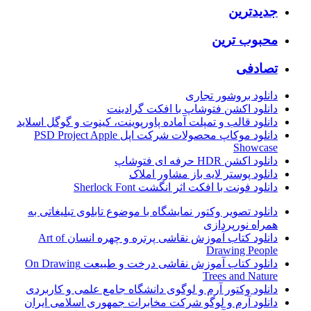
جدیدترین
محبوب ترین
تصادفی
دانلود بروشور تجاری
دانلود اکشن فتوشاپ با افکت گرادینت
دانلود قالب و تمپلت آماده پاورپوینت، کینوت و گوگل اسلاید
دانلود موکاپ محصولات شرکت اپل PSD Project Apple
Showcase
دانلود اکشن HDR حرفه ای فتوشاپ
دانلود پوستر لایه باز مشاور املاک
دانلود فونت با افکت اثر انگشت Sherlock Font
دانلود تصویر وکتور نمایشگاه با موضوع تابلوی تبلیغاتی به
همراه نورپردازی
دانلود کتاب آموزش نقاشی پرتره و چهره انسان Art of
Drawing People
دانلود کتاب آموزش نقاشی درخت و طبیعت On Drawing
Trees and Nature
دانلود وکتور آرم و لوگوی دانشگاه جامع علمی و کاربردی
دانلود آرم و لوگو شرکت مخابرات جمهوری اسلامی ایران