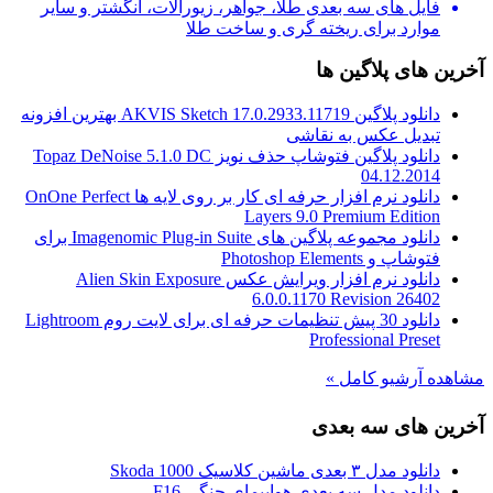
فایل های سه بعدی طلا، جواهر، زیورآلات، انگشتر و سایر
موارد برای ریخته گری و ساخت طلا
آخرین های پلاگین ها
دانلود پلاگین AKVIS Sketch 17.0.2933.11719 بهترین افزونه
تبدیل عکس به نقاشی
دانلود پلاگین فتوشاپ حذف نویز Topaz DeNoise 5.1.0 DC
04.12.2014
دانلود نرم افزار حرفه ای کار بر روی لایه ها OnOne Perfect
Layers 9.0 Premium Edition
دانلود مجموعه پلاگین های Imagenomic Plug-in Suite برای
فتوشاپ و Photoshop Elements
دانلود نرم افزار ویرایش عکس Alien Skin Exposure
6.0.0.1170 Revision 26402
دانلود 30 پیش تنظیمات حرفه ای برای لایت روم Lightroom
Professional Preset
مشاهده آرشیو کامل »
آخرین های سه بعدی
دانلود مدل ۳ بعدی ماشین کلاسیک Skoda 1000
دانلود مدل سه بعدی هواپیمای جنگی F16