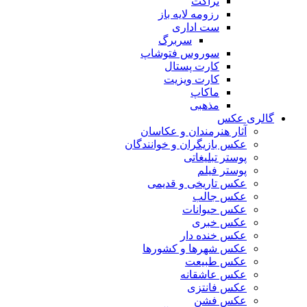
تراکت
رزومه لایه باز
ست اداری
سربرگ
سوروس فتوشاپ
کارت پستال
کارت ویزیت
ماکاپ
مذهبی
گالری عکس
آثار هنرمندان و عکاسان
عکس بازیگران و خوانندگان
پوستر تبلیغاتی
پوستر فیلم
عکس تاریخی و قدیمی
عکس جالب
عکس حیوانات
عکس خبری
عکس خنده دار
عکس شهرها و کشورها
عکس طبیعت
عکس عاشقانه
عکس فانتزی
عکس فشن