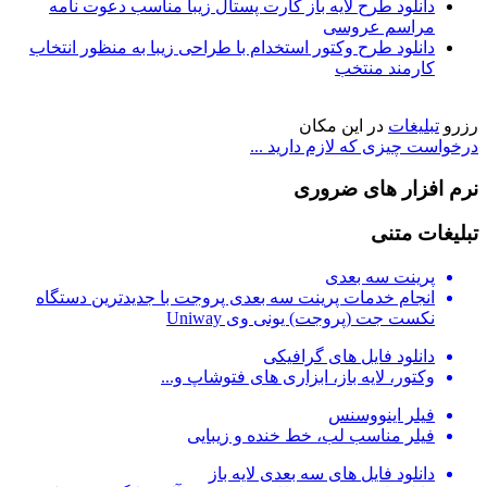
دانلود طرح لایه باز کارت پستال زیبا مناسب دعوت نامه
مراسم عروسی
دانلود طرح وکتور استخدام با طراحی زیبا به منظور انتخاب
کارمند منتخب
رزرو
تبلیغات
در این مکان
درخواست چیزی که لازم دارید ...
نرم افزار های ضروری
تبلیغات متنی
پرینت سه بعدی
انجام خدمات پرینت سه بعدی پروجت با جدیدترین دستگاه
نکست جت (پروجت) یونی وی Uniway
دانلود فایل های گرافیکی
وکتور، لایه باز، ابزاری های فتوشاپ و...
فیلر اینووسنس
فیلر مناسب لب، خط خنده و زیبایی
دانلود فایل های سه بعدی لایه باز