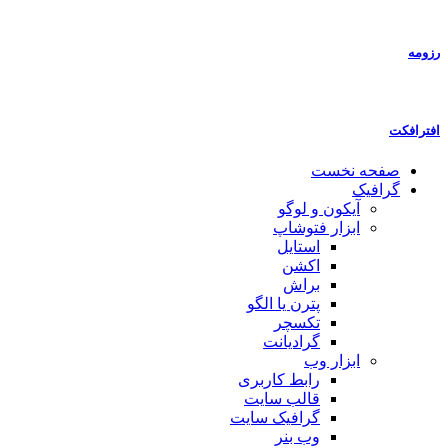
رزومه
افترافکت
صفحه نخست
گرافیک
آیکون و لوگو
ابزار فتوشاپ
استایل
اکشن
براش
پترن یا الگو
تکسچر
گرادیانت
ابزار وب
رابط کاربری
قالب سایت
گرافیک سایت
وب بنر