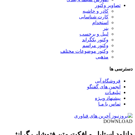
تصاویر وکتور
کادر و حاشیه
کارت شناسایی
استخدام
بنر
لیبل و برچسب
وکتور بکگراند
وکتور مراسم
وکتور موضوعات مختلف
مذهبی
دسترسی ها
فروشگاه آبی
انجمن های گفتگو
تبلیغـات
پیشنهاد ویـژه
تماس با مـا
DOWNLOAD
دانلود استایل و افکت متن فتوشاپ گرانژ