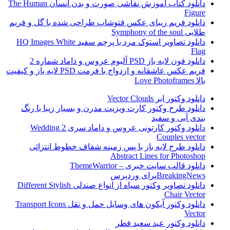
دانلود کتاب آموزش نقاشی صورت و بدن انسان The Human
Figure
دانلود فریم زیبای عکس فتوشاپ طراحی شده با گل و فریم
طلایی Symphony of the soul
دانلود تصاویر استوک مرد با پرچم سفید HQ Images White
Flag
دانلود فون لایه باز PSD آلبوم عروس و داماد شماره 2
فریم عکس عاشقانه و ازدواج با فرمت PSD لایه باز و کیفیت
بالا Love Photoframes
دانلود وکتور ابر Vector Clouds
دانلود طرح وکتور کارت ویزیت مدرن و بسیار زیبا با رنگ
بندی آبی و سفید
دانلود وکتور کارتونی عروس و داماد سری 2 Wedding
Couples vector
دانلود طرح لایه باز با پس زمینه شفاف خطوط انتزائی
Abstract Lines for Photoshop
دانلود قالب سایت خبری ThemeWarrior –
BreakingNewsبرای وردپرس
دانلود تصاویر وکتور سیاه از انواع صندلی Different Stylish
Chair Vector
دانلود وکتور آیکون های وسایل حمل و نقل Transport Icons
Vector
دانلود وکتور عید سعید فطر