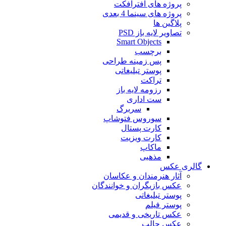
پروژه های افترافکت
پروژه های سینما 4 بعدی
پلاگین ها
تصاویر لایه باز PSD
Smart Objects
برچسب
پس زمینه طراحی
پوستر تبلیغاتی
تراکت
رزومه لایه باز
ست اداری
سربرگ
سوروس فتوشاپ
کارت پستال
کارت ویزیت
ماکاپ
مذهبی
گالری عکس
آثار هنرمندان و عکاسان
عکس بازیگران و خوانندگان
پوستر تبلیغاتی
پوستر فیلم
عکس تاریخی و قدیمی
عکس جالب