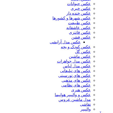
عکس حیوانات
عکس خبری
عکس خنده دار
عکس شهرها و کشورها
عکس طبیعت
عکس عاشقانه
عکس فانتزی
عکس فشن
عکس مدل آرایشی
عکس کودک و بچه
عکس گل
عکس ماشین
عکس مدل جواهرات
عکس مدل لباس
عکس های تبلیغاتی
عکس های تورسیتی
عکس های مذهبی
عکس های نظامی
عکس هنری
عکس و والپیپر هواپیما
مدل ماشین عروس
نقاشی
والپیپر