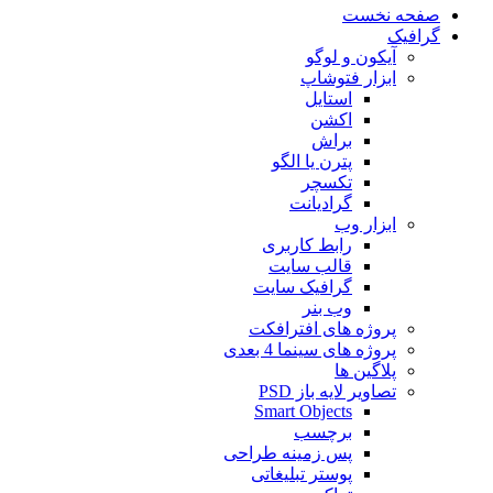
صفحه نخست
گرافیک
آیکون و لوگو
ابزار فتوشاپ
استایل
اکشن
براش
پترن یا الگو
تکسچر
گرادیانت
ابزار وب
رابط کاربری
قالب سایت
گرافیک سایت
وب بنر
پروژه های افترافکت
پروژه های سینما 4 بعدی
پلاگین ها
تصاویر لایه باز PSD
Smart Objects
برچسب
پس زمینه طراحی
پوستر تبلیغاتی