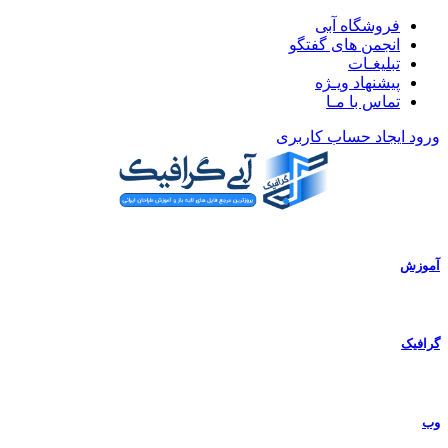
فروشگاه آبی
انجمن های گفتگو
تبلیغـات
پیشنهاد ویـژه
تماس با مـا
ورود
ایجاد حساب کاربری
آموزش
گرافیک
وب