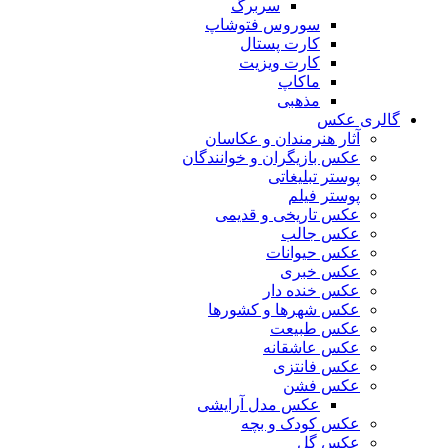
سربرگ
سوروس فتوشاپ
کارت پستال
کارت ویزیت
ماکاپ
مذهبی
گالری عکس
آثار هنرمندان و عکاسان
عکس بازیگران و خوانندگان
پوستر تبلیغاتی
پوستر فیلم
عکس تاریخی و قدیمی
عکس جالب
عکس حیوانات
عکس خبری
عکس خنده دار
عکس شهرها و کشورها
عکس طبیعت
عکس عاشقانه
عکس فانتزی
عکس فشن
عکس مدل آرایشی
عکس کودک و بچه
عکس گل