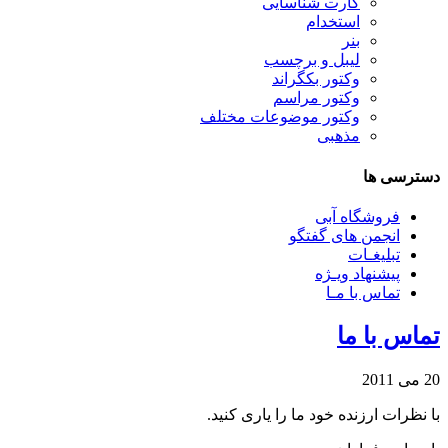
کارت شناسایی
استخدام
بنر
لیبل و برچسب
وکتور بکگراند
وکتور مراسم
وکتور موضوعات مختلف
مذهبی
دسترسی ها
فروشگاه آبی
انجمن های گفتگو
تبلیغـات
پیشنهاد ویـژه
تماس با مـا
تماس با ما
20 می 2011
با نظرات ارزنده خود ما را یاری کنید.