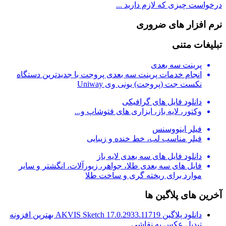
درخواست چیزی که لازم دارید ...
نرم افزار های ضروری
تبلیغات متنی
پرینت سه بعدی
انجام خدمات پرینت سه بعدی پروجت با جدیدترین دستگاه
نکست جت (پروجت) یونی وی Uniway
دانلود فایل های گرافیکی
وکتور، لایه باز، ابزاری های فتوشاپ و...
فیلر اینووسنس
فیلر مناسب لب، خط خنده و زیبایی
دانلود فایل های سه بعدی لایه باز
فایل های سه بعدی طلا، جواهر، زیورآلات، انگشتر و سایر
موارد برای ریخته گری و ساخت طلا
آخرین های پلاگین ها
دانلود پلاگین AKVIS Sketch 17.0.2933.11719 بهترین افزونه
تبدیل عکس به نقاشی