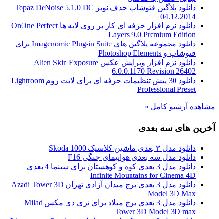
دانلود پلاگین فتوشاپ حذف نویز Topaz DeNoise 5.1.0 DC
04.12.2014
دانلود نرم افزار حرفه ای کار بر روی لایه ها OnOne Perfect
Layers 9.0 Premium Edition
دانلود مجموعه پلاگین های Imagenomic Plug-in Suite برای
فتوشاپ و Photoshop Elements
دانلود نرم افزار ویرایش عکس Alien Skin Exposure
6.0.0.1170 Revision 26402
دانلود 30 پیش تنظیمات حرفه ای برای لایت روم Lightroom
Professional Preset
مشاهده آرشیو کامل »
آخرین های سه بعدی
دانلود مدل ۳ بعدی ماشین کلاسیک Skoda 1000
دانلود مدل سه بعدی هواپیمای جنگی F16
دانلود مدل 3 بعدی کوه و کوهستان برای سینما 4 بعدی
Infinite Mountains for Cinema 4D
دانلود مدل 3 بعدی برج میدان آزادی تهران Azadi Tower 3D
Model 3D Max
دانلود مدل 3 بعدی برج میلاد برای تری دی مکس Milad
Tower 3D Model 3D max