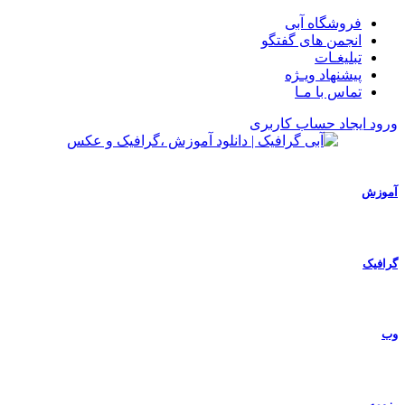
فروشگاه آبی
انجمن های گفتگو
تبلیغـات
پیشنهاد ویـژه
تماس با مـا
ورود
ایجاد حساب کاربری
آموزش
گرافیک
وب
رزومه