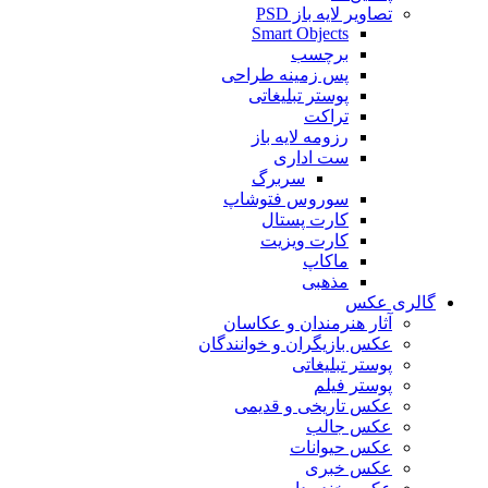
تصاویر لایه باز PSD
Smart Objects
برچسب
پس زمینه طراحی
پوستر تبلیغاتی
تراکت
رزومه لایه باز
ست اداری
سربرگ
سوروس فتوشاپ
کارت پستال
کارت ویزیت
ماکاپ
مذهبی
گالری عکس
آثار هنرمندان و عکاسان
عکس بازیگران و خوانندگان
پوستر تبلیغاتی
پوستر فیلم
عکس تاریخی و قدیمی
عکس جالب
عکس حیوانات
عکس خبری