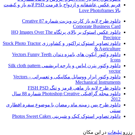
فریم عکس عاشقانه و ازدواج با فرمت PSD لایه باز و کیفیت
بالا Love Photoframes
دانلود طرح لایه باز کارت ویزیت شماره 87 Creative
Corporate Business Card
دانلود عکس استوک بر بالای پرتگاه HQ Images Over The
Precipice
دانلود تصاویر استوک تراکتور و کشاورزی Stock Photo Tractor
& Agriculture
دانلود وکتور آیکون های بامزه دندان Vectors Funny Teeth
Icons
دانلود وکتور پترن لباس و پارچه ابریشمی Silk cloth pattern
vector
دانلود وکتور ابزار ووسایل مکانیکی و تعمیراتی Vectors –
Mechanical Instruments
دانلود طرح لایه باز ماهی قرمز و تنگ FISH PSD
دانلود مجله گرافیکی Photoshop Creative شماره 88 سال
2012
دانلود طرح پس زمینه ماه رمضان با موضوع سفره افطاری
سنتی
دانلود تصاویر استوک کیک و شیرینی Photos Sweet Cakes
رزرو
تبلیغات
در این مکان