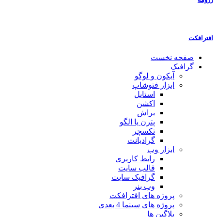
افترافکت
صفحه نخست
گرافیک
آیکون و لوگو
ابزار فتوشاپ
استایل
اکشن
براش
پترن یا الگو
تکسچر
گرادیانت
ابزار وب
رابط کاربری
قالب سایت
گرافیک سایت
وب بنر
پروژه های افترافکت
پروژه های سینما 4 بعدی
پلاگین ها