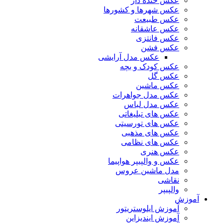
عکس خنده دار
عکس شهرها و کشورها
عکس طبیعت
عکس عاشقانه
عکس فانتزی
عکس فشن
عکس مدل آرایشی
عکس کودک و بچه
عکس گل
عکس ماشین
عکس مدل جواهرات
عکس مدل لباس
عکس های تبلیغاتی
عکس های تورسیتی
عکس های مذهبی
عکس های نظامی
عکس هنری
عکس و والپیپر هواپیما
مدل ماشین عروس
نقاشی
والپیپر
آموزش
آموزش ایلوستریتور
آموزش ایندیزاین