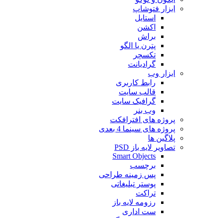
ابزار فتوشاپ
استایل
اکشن
براش
پترن یا الگو
تکسچر
گرادیانت
ابزار وب
رابط کاربری
قالب سایت
گرافیک سایت
وب بنر
پروژه های افترافکت
پروژه های سینما 4 بعدی
پلاگین ها
تصاویر لایه باز PSD
Smart Objects
برچسب
پس زمینه طراحی
پوستر تبلیغاتی
تراکت
رزومه لایه باز
ست اداری