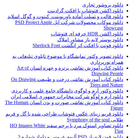
دانلود بروشور تجاری
دانلود اکشن فتوشاپ با افکت گرادینت
دانلود قالب و تمپلت آماده پاورپوینت، کینوت و گوگل اسلاید
دانلود موکاپ محصولات شرکت اپل PSD Project Apple
Showcase
دانلود اکشن HDR حرفه ای فتوشاپ
دانلود پوستر لایه باز مشاور املاک
دانلود فونت با افکت اثر انگشت Sherlock Font
دانلود تصویر وکتور نمایشگاه با موضوع تابلوی تبلیغاتی به
همراه نورپردازی
دانلود کتاب آموزش نقاشی پرتره و چهره انسان Art of
Drawing People
دانلود کتاب آموزش نقاشی درخت و طبیعت On Drawing
Trees and Nature
دانلود وکتور آرم و لوگوی دانشگاه جامع علمی و کاربردی
دانلود آرم و لوگو شرکت مخابرات جمهوری اسلامی ایران
دانلود کتاب آموزش نقاشی صورت و بدن انسان The Human
Figure
دانلود فریم زیبای عکس فتوشاپ طراحی شده با گل و فریم
طلایی Symphony of the soul
دانلود تصاویر استوک مرد با پرچم سفید HQ Images White
Flag
دانلود فون لایه باز PSD آلبوم عروس و داماد شماره 2