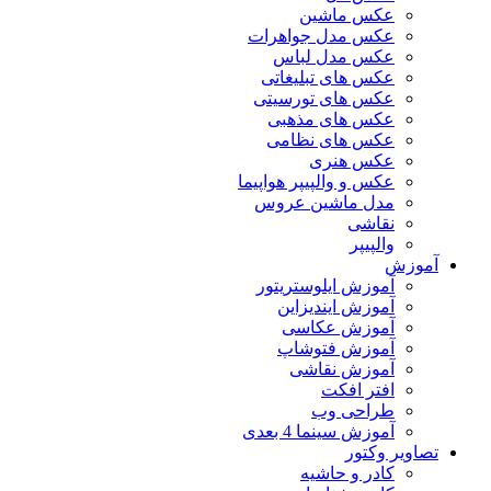
عکس ماشین
عکس مدل جواهرات
عکس مدل لباس
عکس های تبلیغاتی
عکس های تورسیتی
عکس های مذهبی
عکس های نظامی
عکس هنری
عکس و والپیپر هواپیما
مدل ماشین عروس
نقاشی
والپیپر
آموزش
آموزش ایلوستریتور
آموزش ایندیزاین
آموزش عکاسی
آموزش فتوشاپ
آموزش نقاشی
افتر افکت
طراحی وب
آموزش سینما 4 بعدی
تصاویر وکتور
کادر و حاشیه