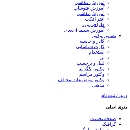
آموزش عکاسی
آموزش فتوشاپ
آموزش نقاشی
افتر افکت
طراحی وب
آموزش سینما 4 بعدی
تصاویر وکتور
کادر و حاشیه
کارت شناسایی
استخدام
بنر
لیبل و برچسب
وکتور بکگراند
وکتور مراسم
وکتور موضوعات مختلف
مذهبی
ورود / ثبت نام
منوی اصلی
صفحه نخست
گرافیک
آیکون و لوگو