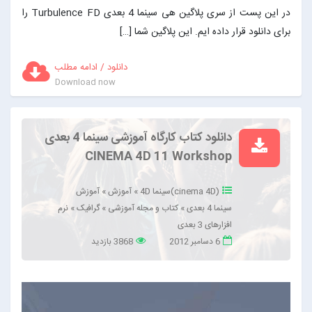
در این پست از سری پلاگین هی سینما 4 بعدی Turbulence FD را
برای دانلود قرار داده ایم. این پلاگین شما […]
دانلود / ادامه مطلب
Download now
دانلود کتاب کارگاه آموزشی سینما 4 بعدی
CINEMA 4D 11 Workshop
(cinema 4D)سینما 4D
»
آموزش
»
آموزش
سینما 4 بعدی
»
کتاب و مجله آموزشی
»
گرافیک
»
نرم
افزارهای 3 بعدی
6 دسامبر 2012
3868 بازدید