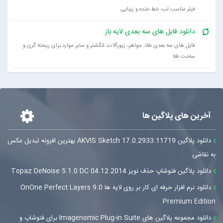
فیلر مناسب لب، خط خنده و زیبایی
دانلود فایل های سه بعدی لایه باز
فایل های سه بعدی طلا، جواهر، زیورآلات، انگشتر و سایر موارد برای ریخته گری و
ساخت طلا
آخرین های پلاگین ها
دانلود پلاگین AKVIS Sketch 17.0.2933.11719 بهترین افزونه تبدیل عکس
به نقاشی
دانلود پلاگین فتوشاپ حذف نویز Topaz DeNoise 5.1.0 DC 04.12.2014
دانلود نرم افزار حرفه ای کار بر روی لایه ها OnOne Perfect Layers 9.0
Premium Edition
دانلود مجموعه پلاگین های Imagenomic Plug-in Suite برای فتوشاپ و