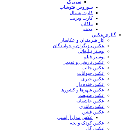
سربرگ
سوروس فتوشاپ
کارت پستال
کارت ویزیت
ماکاپ
مذهبی
گالری عکس
آثار هنرمندان و عکاسان
عکس بازیگران و خوانندگان
پوستر تبلیغاتی
پوستر فیلم
عکس تاریخی و قدیمی
عکس جالب
عکس حیوانات
عکس خبری
عکس خنده دار
عکس شهرها و کشورها
عکس طبیعت
عکس عاشقانه
عکس فانتزی
عکس فشن
عکس مدل آرایشی
عکس کودک و بچه
عکس گل