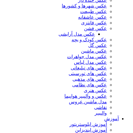
عکس خنده دار
عکس شهرها و کشورها
عکس طبیعت
عکس عاشقانه
عکس فانتزی
عکس فشن
عکس مدل آرایشی
عکس کودک و بچه
عکس گل
عکس ماشین
عکس مدل جواهرات
عکس مدل لباس
عکس های تبلیغاتی
عکس های تورسیتی
عکس های مذهبی
عکس های نظامی
عکس هنری
عکس و والپیپر هواپیما
مدل ماشین عروس
نقاشی
والپیپر
آموزش
آموزش ایلوستریتور
آموزش ایندیزاین