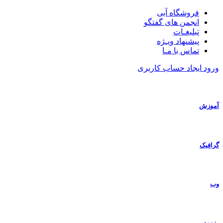
فروشگاه آبی
انجمن های گفتگو
تبلیغـات
پیشنهاد ویـژه
تماس با مـا
ورود
ایجاد حساب کاربری
آموزش
گرافیک
وب
رزومه