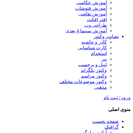
آموزش عکاسی
آموزش فتوشاپ
آموزش نقاشی
افتر افکت
طراحی وب
آموزش سینما 4 بعدی
تصاویر وکتور
کادر و حاشیه
کارت شناسایی
استخدام
بنر
لیبل و برچسب
وکتور بکگراند
وکتور مراسم
وکتور موضوعات مختلف
مذهبی
ورود / ثبت نام
منوی اصلی
صفحه نخست
گرافیک
آیکون و لوگو