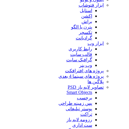
ابزار فتوشاپ
استایل
اکشن
براش
پترن یا الگو
تکسچر
گرادیانت
ابزار وب
رابط کاربری
قالب سایت
گرافیک سایت
وب بنر
پروژه های افترافکت
پروژه های سینما 4 بعدی
پلاگین ها
تصاویر لایه باز PSD
Smart Objects
برچسب
پس زمینه طراحی
پوستر تبلیغاتی
تراکت
رزومه لایه باز
ست اداری