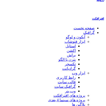
افترافکت
صفحه نخست
گرافیک
آیکون و لوگو
ابزار فتوشاپ
استایل
اکشن
براش
پترن یا الگو
تکسچر
گرادیانت
ابزار وب
رابط کاربری
قالب سایت
گرافیک سایت
وب بنر
پروژه های افترافکت
پروژه های سینما 4 بعدی
پلاگین ها