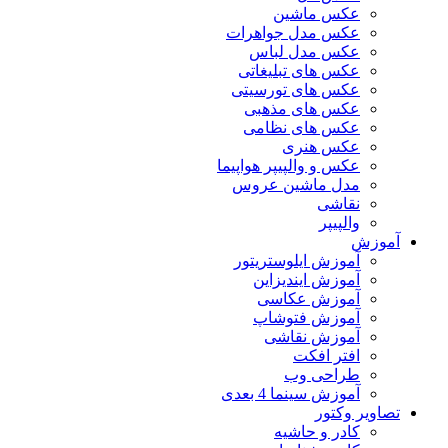
عکس ماشین
عکس مدل جواهرات
عکس مدل لباس
عکس های تبلیغاتی
عکس های تورسیتی
عکس های مذهبی
عکس های نظامی
عکس هنری
عکس و والپیپر هواپیما
مدل ماشین عروس
نقاشی
والپیپر
آموزش
آموزش ایلوستریتور
آموزش ایندیزاین
آموزش عکاسی
آموزش فتوشاپ
آموزش نقاشی
افتر افکت
طراحی وب
آموزش سینما 4 بعدی
تصاویر وکتور
کادر و حاشیه