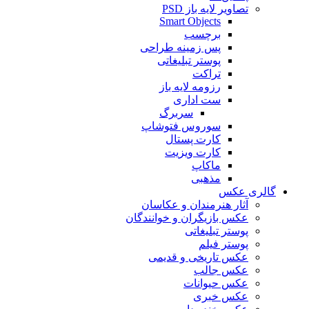
تصاویر لایه باز PSD
Smart Objects
برچسب
پس زمینه طراحی
پوستر تبلیغاتی
تراکت
رزومه لایه باز
ست اداری
سربرگ
سوروس فتوشاپ
کارت پستال
کارت ویزیت
ماکاپ
مذهبی
گالری عکس
آثار هنرمندان و عکاسان
عکس بازیگران و خوانندگان
پوستر تبلیغاتی
پوستر فیلم
عکس تاریخی و قدیمی
عکس جالب
عکس حیوانات
عکس خبری