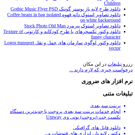
Children
دانلود طرح لایه باز پوستر گوتیک Gothic Music Flyer PSD
دانلود تصاویر استوک دانه قهوه Сoffee beans in bag isolated
on white background
دانلود تصاویر استوک پیرمرد Stock Photo Old Man
دانلود وکتور تکسچرهای با طرح کودکانه و کارتونی Texture of
funny character
دانلود وکتور لوگوی سازمان های حمل و نقل Logos transport
vector
رزرو
تبلیغات
در این مکان
درخواست چیزی که لازم دارید ...
نرم افزار های ضروری
تبلیغات متنی
پرینت سه بعدی
انجام خدمات پرینت سه بعدی پروجت با جدیدترین دستگاه
نکست جت (پروجت) یونی وی Uniway
دانلود فایل های گرافیکی
وکتور، لایه باز، ابزاری های فتوشاپ و...