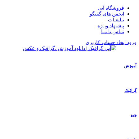
فروشگاه آبی
انجمن های گفتگو
تبلیغـات
پیشنهاد ویـژه
تماس با مـا
ورود
ایجاد حساب کاربری
آموزش
گرافیک
وب
رزومه