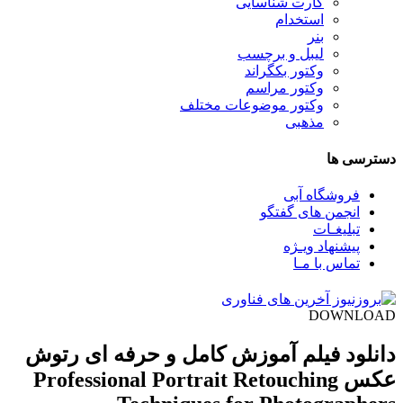
کارت شناسایی
استخدام
بنر
لیبل و برچسب
وکتور بکگراند
وکتور مراسم
وکتور موضوعات مختلف
مذهبی
دسترسی ها
فروشگاه آبی
انجمن های گفتگو
تبلیغـات
پیشنهاد ویـژه
تماس با مـا
DOWNLOAD
دانلود فیلم آموزش کامل و حرفه ای رتوش
عکس Professional Portrait Retouching