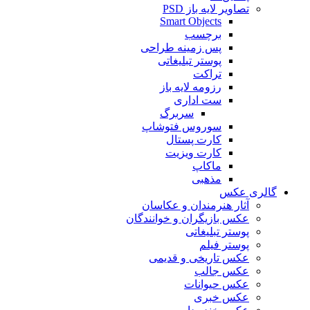
تصاویر لایه باز PSD
Smart Objects
برچسب
پس زمینه طراحی
پوستر تبلیغاتی
تراکت
رزومه لایه باز
ست اداری
سربرگ
سوروس فتوشاپ
کارت پستال
کارت ویزیت
ماکاپ
مذهبی
گالری عکس
آثار هنرمندان و عکاسان
عکس بازیگران و خوانندگان
پوستر تبلیغاتی
پوستر فیلم
عکس تاریخی و قدیمی
عکس جالب
عکس حیوانات
عکس خبری