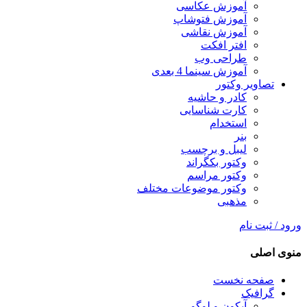
آموزش عکاسی
آموزش فتوشاپ
آموزش نقاشی
افتر افکت
طراحی وب
آموزش سینما 4 بعدی
تصاویر وکتور
کادر و حاشیه
کارت شناسایی
استخدام
بنر
لیبل و برچسب
وکتور بکگراند
وکتور مراسم
وکتور موضوعات مختلف
مذهبی
ورود / ثبت نام
منوی اصلی
صفحه نخست
گرافیک
آیکون و لوگو