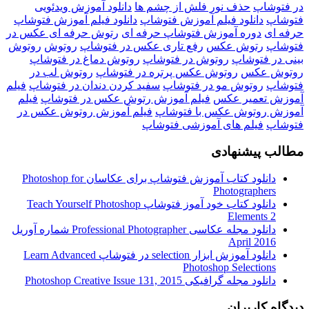
در فتوشاپ
حذف نور فلش از چشم ها
دانلود آموزش ویدئویی
فتوشاپ
دانلود فیلم آموزش فتوشاپ
دانلود فیلم آموزش فتوشاپ
حرفه ای
دوره آموزش فتوشاپ حرفه ای
رتوش حرفه ای عکس در
فتوشاپ
رتوش عکس
رفع تاری عکس در فتوشاپ
روتوش
روتوش
بینی در فتوشاپ
روتوش در فتوشاپ
روتوش دماغ در فتوشاپ
روتوش عکس
روتوش عکس پرتره در فتوشاپ
روتوش لب در
فتوشاپ
روتوش مو در فتوشاپ
سفید کردن دندان در فتوشاپ
فیلم
آموزش تعمیر عکس
فیلم آموزش رتوش عکس در فتوشاپ
فیلم
آموزش روتوش عکس با فتوشاپ
فیلم آموزش روتوش عکس در
فتوشاپ
فیلم های آموزشی فتوشاپ
مطالب پیشنهادی
دانلود کتاب آموزش فتوشاپ برای عکاسان Photoshop for
Photographers
دانلود کتاب خود آموز فتوشاپ Teach Yourself Photoshop
Elements 2
دانلود مجله عکاسی Professional Photographer شماره آوریل
2016 April
دانلود آموزش ابزار selection در فتوشاپ Learn Advanced
Photoshop Selections
دانلود مجله گرافیکی Photoshop Creative Issue 131, 2015
دیدگاه کاربران