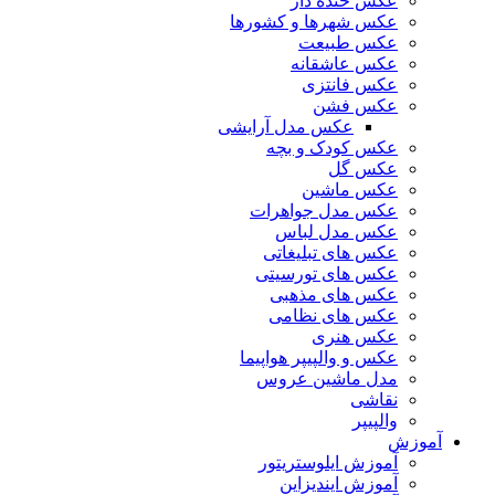
عکس خنده دار
عکس شهرها و کشورها
عکس طبیعت
عکس عاشقانه
عکس فانتزی
عکس فشن
عکس مدل آرایشی
عکس کودک و بچه
عکس گل
عکس ماشین
عکس مدل جواهرات
عکس مدل لباس
عکس های تبلیغاتی
عکس های تورسیتی
عکس های مذهبی
عکس های نظامی
عکس هنری
عکس و والپیپر هواپیما
مدل ماشین عروس
نقاشی
والپیپر
آموزش
آموزش ایلوستریتور
آموزش ایندیزاین