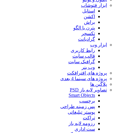
ابزار فتوشاپ
استایل
اکشن
براش
پترن یا الگو
تکسچر
گرادیانت
ابزار وب
رابط کاربری
قالب سایت
گرافیک سایت
وب بنر
پروژه های افترافکت
پروژه های سینما 4 بعدی
پلاگین ها
تصاویر لایه باز PSD
Smart Objects
برچسب
پس زمینه طراحی
پوستر تبلیغاتی
تراکت
رزومه لایه باز
ست اداری