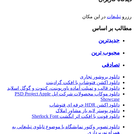
رزرو
تبلیغات
در این مکان
مطالب بر اساس
جدیدترین
محبوب ترین
تصادفی
دانلود بروشور تجاری
دانلود اکشن فتوشاپ با افکت گرادینت
دانلود قالب و تمپلت آماده پاورپوینت، کینوت و گوگل اسلاید
دانلود موکاپ محصولات شرکت اپل PSD Project Apple
Showcase
دانلود اکشن HDR حرفه ای فتوشاپ
دانلود پوستر لایه باز مشاور املاک
دانلود فونت با افکت اثر انگشت Sherlock Font
دانلود تصویر وکتور نمایشگاه با موضوع تابلوی تبلیغاتی به
همراه نورپردازی