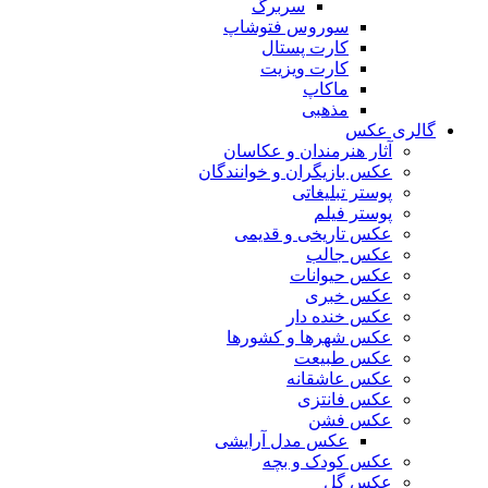
سربرگ
سوروس فتوشاپ
کارت پستال
کارت ویزیت
ماکاپ
مذهبی
گالری عکس
آثار هنرمندان و عکاسان
عکس بازیگران و خوانندگان
پوستر تبلیغاتی
پوستر فیلم
عکس تاریخی و قدیمی
عکس جالب
عکس حیوانات
عکس خبری
عکس خنده دار
عکس شهرها و کشورها
عکس طبیعت
عکس عاشقانه
عکس فانتزی
عکس فشن
عکس مدل آرایشی
عکس کودک و بچه
عکس گل