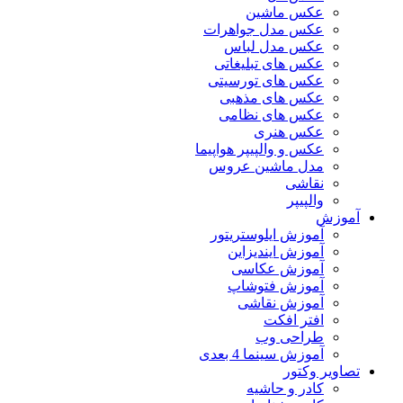
عکس ماشین
عکس مدل جواهرات
عکس مدل لباس
عکس های تبلیغاتی
عکس های تورسیتی
عکس های مذهبی
عکس های نظامی
عکس هنری
عکس و والپیپر هواپیما
مدل ماشین عروس
نقاشی
والپیپر
آموزش
آموزش ایلوستریتور
آموزش ایندیزاین
آموزش عکاسی
آموزش فتوشاپ
آموزش نقاشی
افتر افکت
طراحی وب
آموزش سینما 4 بعدی
تصاویر وکتور
کادر و حاشیه