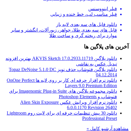
فیلر اینووسنس
فیلر مناسب لب، خط خنده و زیبایی
دانلود فایل های سه بعدی لایه باز
فایل های سه بعدی طلا، جواهر، زیورآلات، انگشتر و سایر
موارد برای ریخته گری و ساخت طلا
آخرین های پلاگین ها
دانلود پلاگین AKVIS Sketch 17.0.2933.11719 بهترین افزونه
تبدیل عکس به نقاشی
دانلود پلاگین فتوشاپ حذف نویز Topaz DeNoise 5.1.0 DC
04.12.2014
دانلود نرم افزار حرفه ای کار بر روی لایه ها OnOne Perfect
Layers 9.0 Premium Edition
دانلود مجموعه پلاگین های Imagenomic Plug-in Suite برای
فتوشاپ و Photoshop Elements
دانلود نرم افزار ویرایش عکس Alien Skin Exposure
6.0.0.1170 Revision 26402
دانلود 30 پیش تنظیمات حرفه ای برای لایت روم Lightroom
Professional Preset
مشاهده آرشیو کامل »