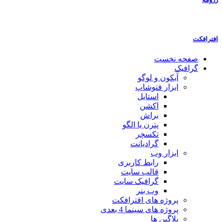
افترافکت
صفحه نخست
گرافیک
آیکون و لوگو
ابزار فتوشاپ
استایل
اکشن
براش
پترن یا الگو
تکسچر
گرادیانت
ابزار وب
رابط کاربری
قالب سایت
گرافیک سایت
وب بنر
پروژه های افترافکت
پروژه های سینما 4 بعدی
پلاگین ها