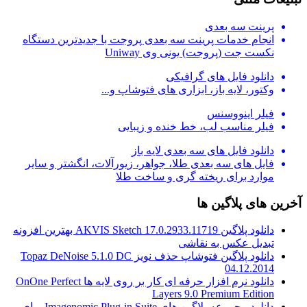
پرینت سه بعدی
انجام خدمات پرینت سه بعدی پروجت با جدیدترین دستگاه
نکست جت (پروجت) یونی وی Uniway
دانلود فایل های گرافیکی
وکتور، لایه باز، ابزاری های فتوشاپ و...
فیلر اینووسنس
فیلر مناسب لب، خط خنده و زیبایی
دانلود فایل های سه بعدی لایه باز
فایل های سه بعدی طلا، جواهر، زیورآلات، انگشتر و سایر
موارد برای ریخته گری و ساخت طلا
آخرین های پلاگین ها
دانلود پلاگین AKVIS Sketch 17.0.2933.11719 بهترین افزونه
تبدیل عکس به نقاشی
دانلود پلاگین فتوشاپ حذف نویز Topaz DeNoise 5.1.0 DC
04.12.2014
دانلود نرم افزار حرفه ای کار بر روی لایه ها OnOne Perfect
Layers 9.0 Premium Edition
دانلود مجموعه پلاگین های Imagenomic Plug-in Suite برای