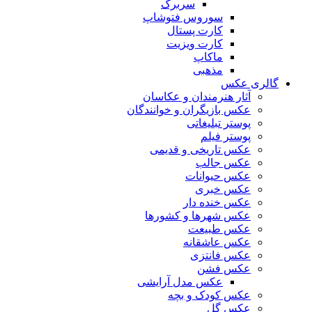
سربرگ
سوروس فتوشاپ
کارت پستال
کارت ویزیت
ماکاپ
مذهبی
گالری عکس
آثار هنرمندان و عکاسان
عکس بازیگران و خوانندگان
پوستر تبلیغاتی
پوستر فیلم
عکس تاریخی و قدیمی
عکس جالب
عکس حیوانات
عکس خبری
عکس خنده دار
عکس شهرها و کشورها
عکس طبیعت
عکس عاشقانه
عکس فانتزی
عکس فشن
عکس مدل آرایشی
عکس کودک و بچه
عکس گل