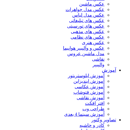
عکس ماشین
عکس مدل جواهرات
عکس مدل لباس
عکس های تبلیغاتی
عکس های تورسیتی
عکس های مذهبی
عکس های نظامی
عکس هنری
عکس و والپیپر هواپیما
مدل ماشین عروس
نقاشی
والپیپر
آموزش
آموزش ایلوستریتور
آموزش ایندیزاین
آموزش عکاسی
آموزش فتوشاپ
آموزش نقاشی
افتر افکت
طراحی وب
آموزش سینما 4 بعدی
تصاویر وکتور
کادر و حاشیه