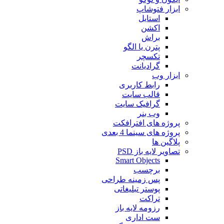
ابزار فتوشاپ
استایل
اکشن
براش
پترن یا الگو
تکسچر
گرادیانت
ابزار وب
رابط کاربری
قالب سایت
گرافیک سایت
وب بنر
پروژه های افترافکت
پروژه های سینما 4 بعدی
پلاگین ها
تصاویر لایه باز PSD
Smart Objects
برچسب
پس زمینه طراحی
پوستر تبلیغاتی
تراکت
رزومه لایه باز
ست اداری