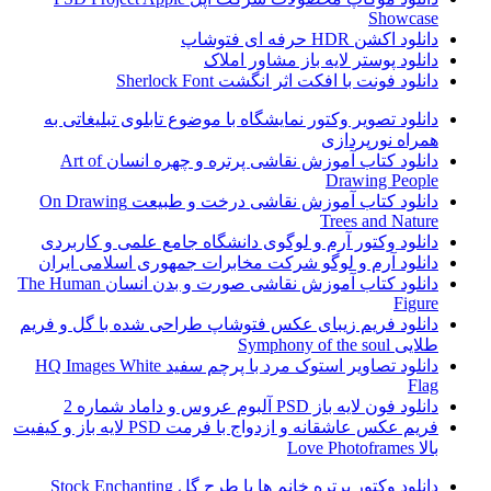
Showcase
دانلود اکشن HDR حرفه ای فتوشاپ
دانلود پوستر لایه باز مشاور املاک
دانلود فونت با افکت اثر انگشت Sherlock Font
دانلود تصویر وکتور نمایشگاه با موضوع تابلوی تبلیغاتی به
همراه نورپردازی
دانلود کتاب آموزش نقاشی پرتره و چهره انسان Art of
Drawing People
دانلود کتاب آموزش نقاشی درخت و طبیعت On Drawing
Trees and Nature
دانلود وکتور آرم و لوگوی دانشگاه جامع علمی و کاربردی
دانلود آرم و لوگو شرکت مخابرات جمهوری اسلامی ایران
دانلود کتاب آموزش نقاشی صورت و بدن انسان The Human
Figure
دانلود فریم زیبای عکس فتوشاپ طراحی شده با گل و فریم
طلایی Symphony of the soul
دانلود تصاویر استوک مرد با پرچم سفید HQ Images White
Flag
دانلود فون لایه باز PSD آلبوم عروس و داماد شماره 2
فریم عکس عاشقانه و ازدواج با فرمت PSD لایه باز و کیفیت
بالا Love Photoframes
دانلود وکتور پرتره خانم ها با طرح گل Stock Enchanting