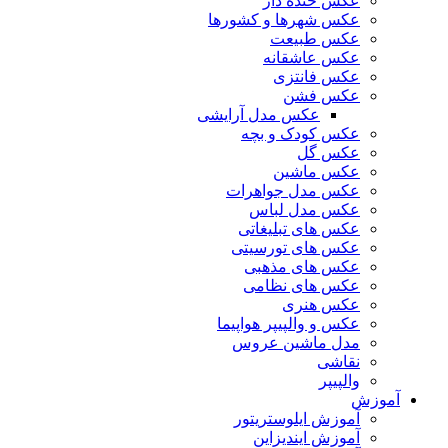
عکس خنده دار
عکس شهرها و کشورها
عکس طبیعت
عکس عاشقانه
عکس فانتزی
عکس فشن
عکس مدل آرایشی
عکس کودک و بچه
عکس گل
عکس ماشین
عکس مدل جواهرات
عکس مدل لباس
عکس های تبلیغاتی
عکس های تورسیتی
عکس های مذهبی
عکس های نظامی
عکس هنری
عکس و والپیپر هواپیما
مدل ماشین عروس
نقاشی
والپیپر
آموزش
آموزش ایلوستریتور
آموزش ایندیزاین