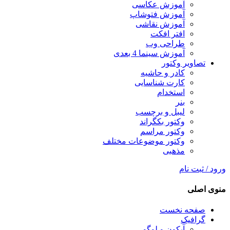
آموزش عکاسی
آموزش فتوشاپ
آموزش نقاشی
افتر افکت
طراحی وب
آموزش سینما 4 بعدی
تصاویر وکتور
کادر و حاشیه
کارت شناسایی
استخدام
بنر
لیبل و برچسب
وکتور بکگراند
وکتور مراسم
وکتور موضوعات مختلف
مذهبی
ورود / ثبت نام
منوی اصلی
صفحه نخست
گرافیک
آیکون و لوگو