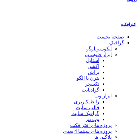
افترافکت
صفحه نخست
گرافیک
آیکون و لوگو
ابزار فتوشاپ
استایل
اکشن
براش
پترن یا الگو
تکسچر
گرادیانت
ابزار وب
رابط کاربری
قالب سایت
گرافیک سایت
وب بنر
پروژه های افترافکت
پروژه های سینما 4 بعدی
پلاگین ها