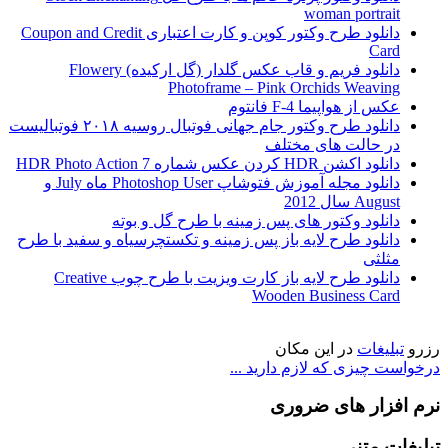
woman portrait
دانلود طرح وکتور کوپن و کارت اعتباری Coupon and Credit
Card
دانلود فریم و قاب عکس گلدار (گل ارکیده) Flowery
Photoframe – Pink Orchids Weaving
عکس از هواپیما F-4 فانتوم
دانلود طرح وکتور جام جهانی فوتبال روسیه ۲۰۱۸ فوتبالیست
در حالت های مختلف
دانلود اکشن HDR کردن عکس شماره 7 HDR Photo Action
دانلود مجله آموزش فتوشاپ Photoshop User ماه July و
August سال 2012
دانلود وکتور های پس زمینه با طرح گل و بوته
دانلود طرح لایه باز پس زمینه و تکستچرسیاه و سفید با طرح
مثلثی
دانلود طرح لایه باز کارت ویزیت با طرح چوب Creative
Wooden Business Card
رزرو
تبلیغات
در این مکان
درخواست چیزی که لازم دارید ...
نرم افزار های ضروری
تبلیغات متنی