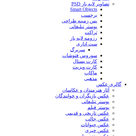
تصاویر لایه باز PSD
Smart Objects
برچسب
پس زمینه طراحی
پوستر تبلیغاتی
تراکت
رزومه لایه باز
ست اداری
سربرگ
سوروس فتوشاپ
کارت پستال
کارت ویزیت
ماکاپ
مذهبی
گالری عکس
آثار هنرمندان و عکاسان
عکس بازیگران و خوانندگان
پوستر تبلیغاتی
پوستر فیلم
عکس تاریخی و قدیمی
عکس جالب
عکس حیوانات
عکس خبری