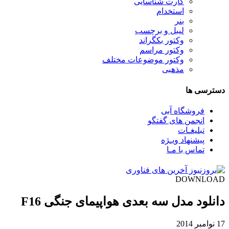
کارت شناسایی
استخدام
بنر
لیبل و برچسب
وکتور بکگراند
وکتور مراسم
وکتور موضوعات مختلف
مذهبی
دسترسی ها
فروشگاه آبی
انجمن های گفتگو
تبلیغـات
پیشنهاد ویـژه
تماس با مـا
DOWNLOAD
دانلود مدل سه بعدی هواپیمای جنگی F16
17 نوامبر 2014