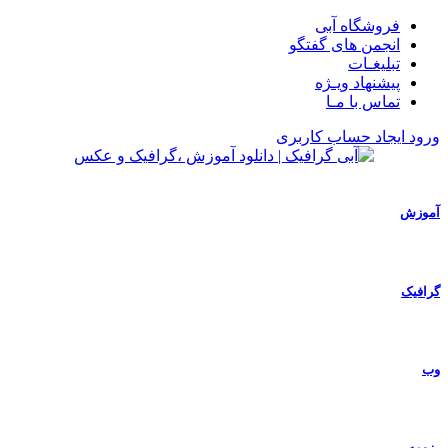
فروشگاه آبی
انجمن های گفتگو
تبلیغـات
پیشنهاد ویـژه
تماس با مـا
ورود
ایجاد حساب کاربری
آموزش
گرافیک
وب
رزومه