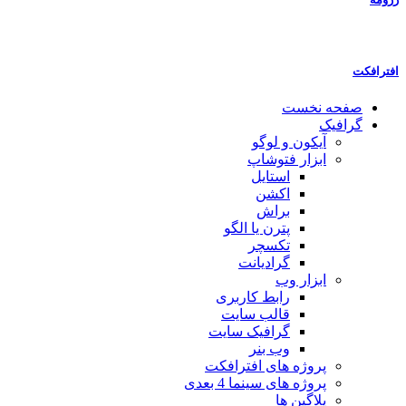
افترافکت
صفحه نخست
گرافیک
آیکون و لوگو
ابزار فتوشاپ
استایل
اکشن
براش
پترن یا الگو
تکسچر
گرادیانت
ابزار وب
رابط کاربری
قالب سایت
گرافیک سایت
وب بنر
پروژه های افترافکت
پروژه های سینما 4 بعدی
پلاگین ها