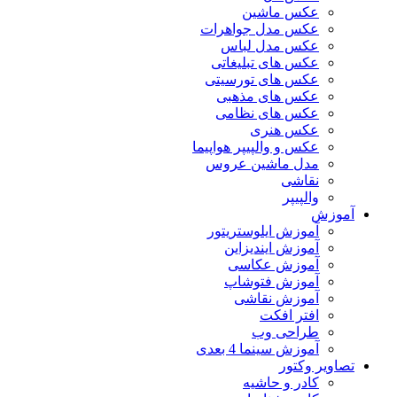
عکس ماشین
عکس مدل جواهرات
عکس مدل لباس
عکس های تبلیغاتی
عکس های تورسیتی
عکس های مذهبی
عکس های نظامی
عکس هنری
عکس و والپیپر هواپیما
مدل ماشین عروس
نقاشی
والپیپر
آموزش
آموزش ایلوستریتور
آموزش ایندیزاین
آموزش عکاسی
آموزش فتوشاپ
آموزش نقاشی
افتر افکت
طراحی وب
آموزش سینما 4 بعدی
تصاویر وکتور
کادر و حاشیه