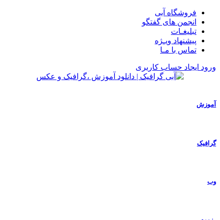
فروشگاه آبی
انجمن های گفتگو
تبلیغـات
پیشنهاد ویـژه
تماس با مـا
ورود
ایجاد حساب کاربری
آموزش
گرافیک
وب
رزومه