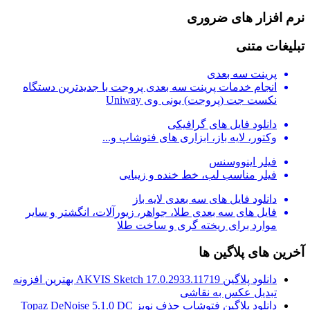
نرم افزار های ضروری
تبلیغات متنی
پرینت سه بعدی
انجام خدمات پرینت سه بعدی پروجت با جدیدترین دستگاه
نکست جت (پروجت) یونی وی Uniway
دانلود فایل های گرافیکی
وکتور، لایه باز، ابزاری های فتوشاپ و...
فیلر اینووسنس
فیلر مناسب لب، خط خنده و زیبایی
دانلود فایل های سه بعدی لایه باز
فایل های سه بعدی طلا، جواهر، زیورآلات، انگشتر و سایر
موارد برای ریخته گری و ساخت طلا
آخرین های پلاگین ها
دانلود پلاگین AKVIS Sketch 17.0.2933.11719 بهترین افزونه
تبدیل عکس به نقاشی
دانلود پلاگین فتوشاپ حذف نویز Topaz DeNoise 5.1.0 DC