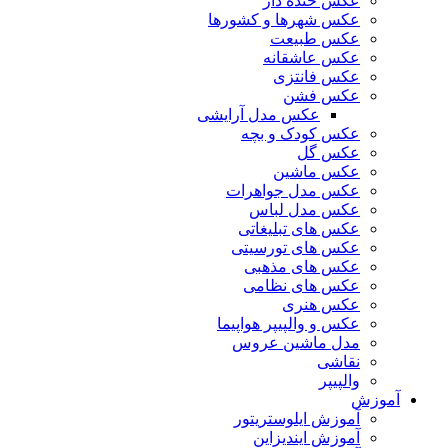
عکس خنده دار
عکس شهرها و کشورها
عکس طبیعت
عکس عاشقانه
عکس فانتزی
عکس فشن
عکس مدل آرایشی
عکس کودک و بچه
عکس گل
عکس ماشین
عکس مدل جواهرات
عکس مدل لباس
عکس های تبلیغاتی
عکس های تورسیتی
عکس های مذهبی
عکس های نظامی
عکس هنری
عکس و والپیپر هواپیما
مدل ماشین عروس
نقاشی
والپیپر
آموزش
آموزش ایلوستریتور
آموزش ایندیزاین