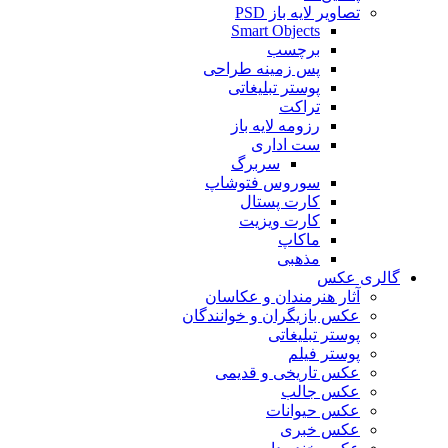
تصاویر لایه باز PSD
Smart Objects
برچسب
پس زمینه طراحی
پوستر تبلیغاتی
تراکت
رزومه لایه باز
ست اداری
سربرگ
سوروس فتوشاپ
کارت پستال
کارت ویزیت
ماکاپ
مذهبی
گالری عکس
آثار هنرمندان و عکاسان
عکس بازیگران و خوانندگان
پوستر تبلیغاتی
پوستر فیلم
عکس تاریخی و قدیمی
عکس جالب
عکس حیوانات
عکس خبری