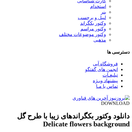
کارت شناسایی
استخدام
بنر
لیبل و برچسب
وکتور بکگراند
وکتور مراسم
وکتور موضوعات مختلف
مذهبی
دسترسی ها
فروشگاه آبی
انجمن های گفتگو
تبلیغـات
پیشنهاد ویـژه
تماس با مـا
DOWNLOAD
دانلود وکتور بکگراندهای زیبا با طرح گل
Delicate flowers background