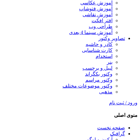
آموزش عکاسی
آموزش فتوشاپ
آموزش نقاشی
افتر افکت
طراحی وب
آموزش سینما 4 بعدی
تصاویر وکتور
کادر و حاشیه
کارت شناسایی
استخدام
بنر
لیبل و برچسب
وکتور بکگراند
وکتور مراسم
وکتور موضوعات مختلف
مذهبی
ورود / ثبت نام
منوی اصلی
صفحه نخست
گرافیک
آیکون و لوگو