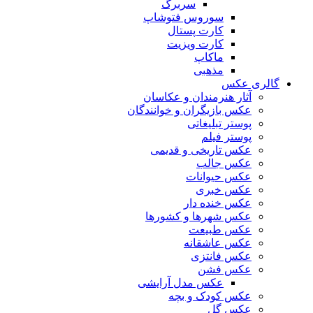
سربرگ
سوروس فتوشاپ
کارت پستال
کارت ویزیت
ماکاپ
مذهبی
گالری عکس
آثار هنرمندان و عکاسان
عکس بازیگران و خوانندگان
پوستر تبلیغاتی
پوستر فیلم
عکس تاریخی و قدیمی
عکس جالب
عکس حیوانات
عکس خبری
عکس خنده دار
عکس شهرها و کشورها
عکس طبیعت
عکس عاشقانه
عکس فانتزی
عکس فشن
عکس مدل آرایشی
عکس کودک و بچه
عکس گل