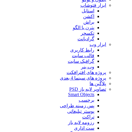
ابزار فتوشاپ
استایل
اکشن
براش
پترن یا الگو
تکسچر
گرادیانت
ابزار وب
رابط کاربری
قالب سایت
گرافیک سایت
وب بنر
پروژه های افترافکت
پروژه های سینما 4 بعدی
پلاگین ها
تصاویر لایه باز PSD
Smart Objects
برچسب
پس زمینه طراحی
پوستر تبلیغاتی
تراکت
رزومه لایه باز
ست اداری