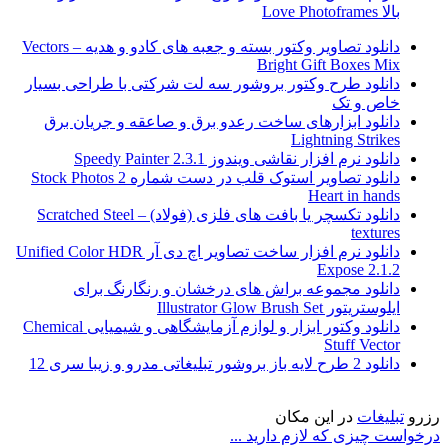
بالا Love Photoframes
دانلود تصاویر وکتور بسته و جعبه های کادو و هدیه Vectors –
Bright Gift Boxes Mix
دانلود طرح وکتور بروشور سه لت شرکتی با طراحی بسیار
خاص و تک
دانلود ابزارهای ساخت رعدو برق و صاعقه و جریان برق
Lightning Strikes
دانلود نرم افزار نقاشی ویندوز Speedy Painter 2.3.1
دانلود تصاویر استوک قلب در دست شماره 2 Stock Photos
Heart in hands
دانلود تکسچر یا بافت های فلزی (فولاد) Scratched Steel –
textures
دانلود نرم افزار ساخت تصاویر اچ دی آر Unified Color HDR
Expose 2.1.2
دانلود مجموعه براش های درخشان و رنگارنگ برای
ایلوستریتور Illustrator Glow Brush Set
دانلود وکتور ابزار و لوازم آزمایشگاهی و شیمیایی Chemical
Stuff Vector
دانلود 2 طرح لایه باز بروشور تبلیغاتی مدرو و زیبا سری 12
رزرو
تبلیغات
در این مکان
درخواست چیزی که لازم دارید ...