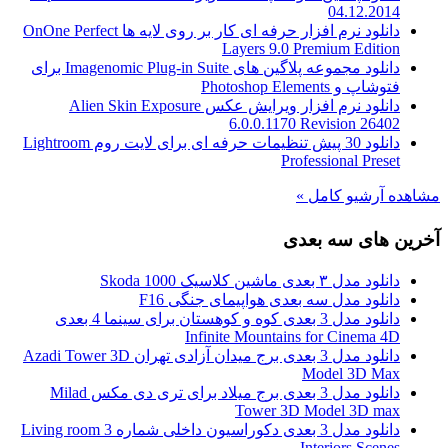
04.12.2014
دانلود نرم افزار حرفه ای کار بر روی لایه ها OnOne Perfect
Layers 9.0 Premium Edition
دانلود مجموعه پلاگین های Imagenomic Plug-in Suite برای
فتوشاپ و Photoshop Elements
دانلود نرم افزار ویرایش عکس Alien Skin Exposure
6.0.0.1170 Revision 26402
دانلود 30 پیش تنظیمات حرفه ای برای لایت روم Lightroom
Professional Preset
مشاهده آرشیو کامل »
آخرین های سه بعدی
دانلود مدل ۳ بعدی ماشین کلاسیک Skoda 1000
دانلود مدل سه بعدی هواپیمای جنگی F16
دانلود مدل 3 بعدی کوه و کوهستان برای سینما 4 بعدی
Infinite Mountains for Cinema 4D
دانلود مدل 3 بعدی برج میدان آزادی تهران Azadi Tower 3D
Model 3D Max
دانلود مدل 3 بعدی برج میلاد برای تری دی مکس Milad
Tower 3D Model 3D max
دانلود مدل 3 بعدی دکوراسیون داخلی شماره 3 Living room
Interiors Scenes