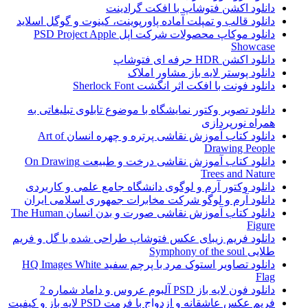
دانلود اکشن فتوشاپ با افکت گرادینت
دانلود قالب و تمپلت آماده پاورپوینت، کینوت و گوگل اسلاید
دانلود موکاپ محصولات شرکت اپل PSD Project Apple
Showcase
دانلود اکشن HDR حرفه ای فتوشاپ
دانلود پوستر لایه باز مشاور املاک
دانلود فونت با افکت اثر انگشت Sherlock Font
دانلود تصویر وکتور نمایشگاه با موضوع تابلوی تبلیغاتی به
همراه نورپردازی
دانلود کتاب آموزش نقاشی پرتره و چهره انسان Art of
Drawing People
دانلود کتاب آموزش نقاشی درخت و طبیعت On Drawing
Trees and Nature
دانلود وکتور آرم و لوگوی دانشگاه جامع علمی و کاربردی
دانلود آرم و لوگو شرکت مخابرات جمهوری اسلامی ایران
دانلود کتاب آموزش نقاشی صورت و بدن انسان The Human
Figure
دانلود فریم زیبای عکس فتوشاپ طراحی شده با گل و فریم
طلایی Symphony of the soul
دانلود تصاویر استوک مرد با پرچم سفید HQ Images White
Flag
دانلود فون لایه باز PSD آلبوم عروس و داماد شماره 2
فریم عکس عاشقانه و ازدواج با فرمت PSD لایه باز و کیفیت