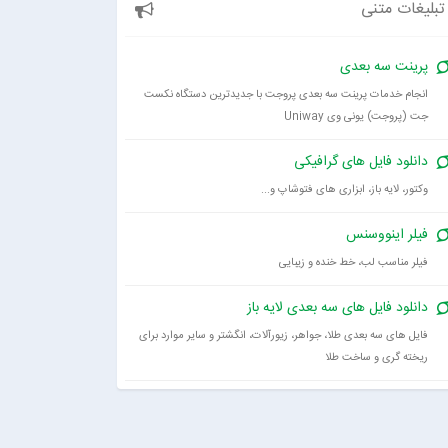
تبلیغات متنی
پرینت سه بعدی
انجام خدمات پرینت سه بعدی پروجت با جدیدترین دستگاه نکست
جت (پروجت) یونی وی Uniway
دانلود فایل های گرافیکی
وکتور، لایه باز، ابزاری های فتوشاپ و...
فیلر اینووسنس
فیلر مناسب لب، خط خنده و زیبایی
دانلود فایل های سه بعدی لایه باز
فایل های سه بعدی طلا، جواهر، زیورآلات، انگشتر و سایر موارد برای
ریخته گری و ساخت طلا