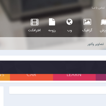
تماس با مـا
وزش
گرافیک
وب
رزومه
افترافکت
تصاویر وکتور