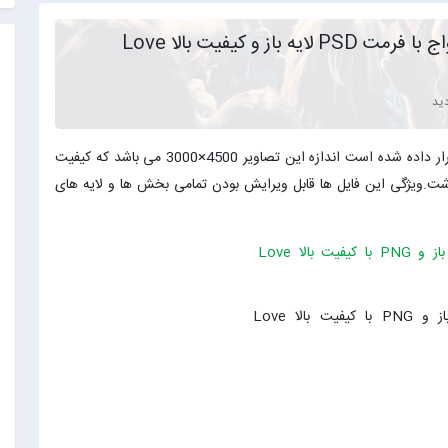
فریم عکس عاشقانه و ازدواج با فرمت PSD لایه باز و کیفیت بالا Love
در این پست 3 فریم زیبا با فرمتPSD لایه باز و PNG قرار داده شده است اندازه این تصاویر 4500×3000 می باشد که کیفیت
داشت.ویژگی این فایل ها قابل ویرایش بودن تمامی بخش ها و لایه های
فریم عکس عاشقانه و ازدواج با فرمت PSD لایه باز و PNG با کیفیت بالا Love