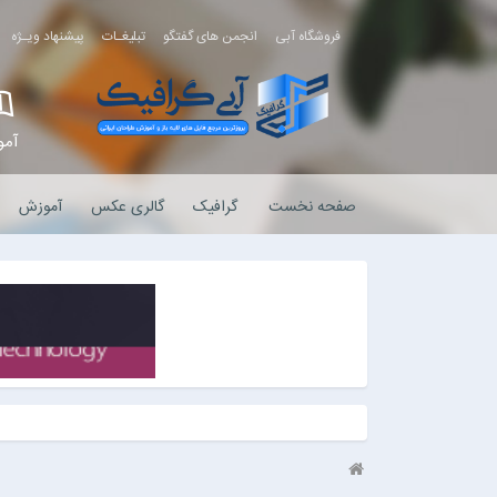
فروشگاه آبی
انجمن های گفتگو
تبلیغـات
پیشنهاد ویـژه
آم
صفحه نخست
گرافیک
گالری عکس
آموزش