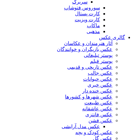
سربرگ
سوروس فتوشاپ
کارت پستال
کارت ویزیت
ماکاپ
مذهبی
گالری عکس
آثار هنرمندان و عکاسان
عکس بازیگران و خوانندگان
پوستر تبلیغاتی
پوستر فیلم
عکس تاریخی و قدیمی
عکس جالب
عکس حیوانات
عکس خبری
عکس خنده دار
عکس شهرها و کشورها
عکس طبیعت
عکس عاشقانه
عکس فانتزی
عکس فشن
عکس مدل آرایشی
عکس کودک و بچه
عکس گل