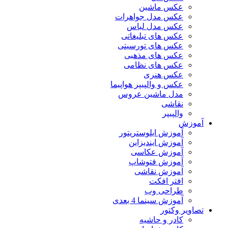
عکس ماشین
عکس مدل جواهرات
عکس مدل لباس
عکس های تبلیغاتی
عکس های تورسیتی
عکس های مذهبی
عکس های نظامی
عکس هنری
عکس و والپیپر هواپیما
مدل ماشین عروس
نقاشی
والپیپر
آموزش
آموزش ایلوستریتور
آموزش ایندیزاین
آموزش عکاسی
آموزش فتوشاپ
آموزش نقاشی
افتر افکت
طراحی وب
آموزش سینما 4 بعدی
تصاویر وکتور
کادر و حاشیه