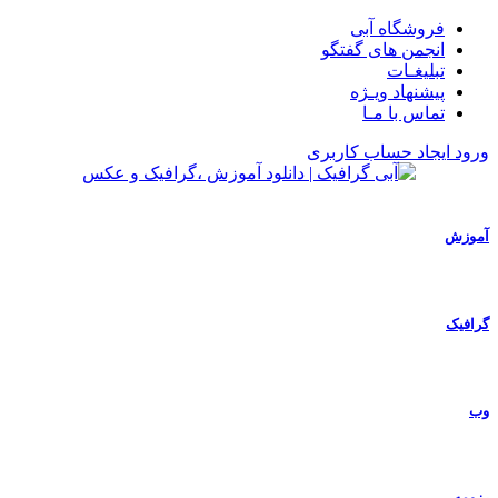
فروشگاه آبی
انجمن های گفتگو
تبلیغـات
پیشنهاد ویـژه
تماس با مـا
ورود
ایجاد حساب کاربری
آموزش
گرافیک
وب
رزومه