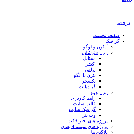
افترافکت
صفحه نخست
گرافیک
آیکون و لوگو
ابزار فتوشاپ
استایل
اکشن
براش
پترن یا الگو
تکسچر
گرادیانت
ابزار وب
رابط کاربری
قالب سایت
گرافیک سایت
وب بنر
پروژه های افترافکت
پروژه های سینما 4 بعدی
پلاگین ها