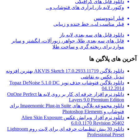
دانلود فایل های گرافیکی
وکتور، لایه باز، ابزاری های فتوشاپ و...
فیلر اینووسنس
فیلر مناسب لب، خط خنده و زیبایی
دانلود فایل های سه بعدی لایه باز
فایل های سه بعدی طلا، جواهر، زیورآلات، انگشتر و سایر
موارد برای ریخته گری و ساخت طلا
آخرین های پلاگین ها
دانلود پلاگین AKVIS Sketch 17.0.2933.11719 بهترین افزونه
تبدیل عکس به نقاشی
دانلود پلاگین فتوشاپ حذف نویز Topaz DeNoise 5.1.0 DC
04.12.2014
دانلود نرم افزار حرفه ای کار بر روی لایه ها OnOne Perfect
Layers 9.0 Premium Edition
دانلود مجموعه پلاگین های Imagenomic Plug-in Suite برای
فتوشاپ و Photoshop Elements
دانلود نرم افزار ویرایش عکس Alien Skin Exposure
6.0.0.1170 Revision 26402
دانلود 30 پیش تنظیمات حرفه ای برای لایت روم Lightroom
Professional Preset