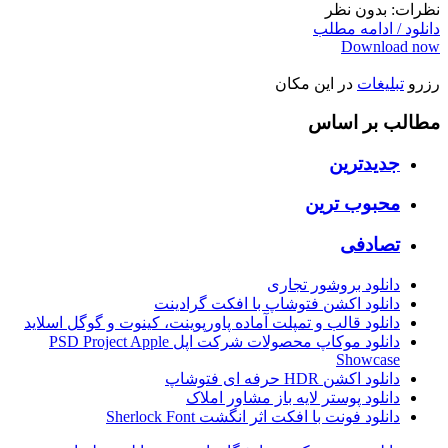
نظرات: بدون نظر
دانلود / ادامه مطلب
Download now
رزرو
تبلیغات
در این مکان
مطالب بر اساس
جدیدترین
محبوب ترین
تصادفی
دانلود بروشور تجاری
دانلود اکشن فتوشاپ با افکت گرادینت
دانلود قالب و تمپلت آماده پاورپوینت، کینوت و گوگل اسلاید
دانلود موکاپ محصولات شرکت اپل PSD Project Apple
Showcase
دانلود اکشن HDR حرفه ای فتوشاپ
دانلود پوستر لایه باز مشاور املاک
دانلود فونت با افکت اثر انگشت Sherlock Font