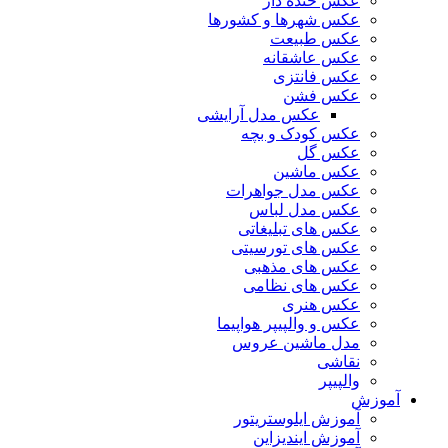
عکس خنده دار
عکس شهرها و کشورها
عکس طبیعت
عکس عاشقانه
عکس فانتزی
عکس فشن
عکس مدل آرایشی
عکس کودک و بچه
عکس گل
عکس ماشین
عکس مدل جواهرات
عکس مدل لباس
عکس های تبلیغاتی
عکس های تورسیتی
عکس های مذهبی
عکس های نظامی
عکس هنری
عکس و والپیپر هواپیما
مدل ماشین عروس
نقاشی
والپیپر
آموزش
آموزش ایلوستریتور
آموزش ایندیزاین