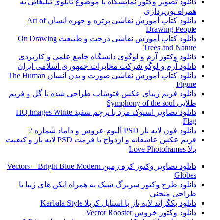
دانلود تصویر وکتور نمایشگاه با موضوع تابلوی تبلیغاتی به
همراه نورپردازی
دانلود کتاب آموزش نقاشی پرتره و چهره انسان Art of
Drawing People
دانلود کتاب آموزش نقاشی درخت و طبیعت On Drawing
Trees and Nature
دانلود وکتور آرم و لوگوی دانشگاه جامع علمی و کاربردی
دانلود آرم و لوگو شرکت مخابرات جمهوری اسلامی ایران
دانلود کتاب آموزش نقاشی صورت و بدن انسان The Human
Figure
دانلود فریم زیبای عکس فتوشاپ طراحی شده با گل و فریم
طلایی Symphony of the soul
دانلود تصاویر استوک مرد با پرچم سفید HQ Images White
Flag
دانلود فون لایه باز PSD آلبوم عروس و داماد شماره 2
فریم عکس عاشقانه و ازدواج با فرمت PSD لایه باز و کیفیت
بالا Love Photoframes
دانلود تصاویر وکتور کره زمین Vectors – Bright Blue Modern
Globes
دانلود طرح وکتور سربرگ شیک به همراه ایکن های زیبا با
طراحی منحنی
دانلود بکگراند لایه باز با استایل کربلا Karbala Style
دانلود وکتور خروس Vector Rooster