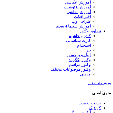
آموزش عکاسی
آموزش فتوشاپ
آموزش نقاشی
افتر افکت
طراحی وب
آموزش سینما 4 بعدی
تصاویر وکتور
کادر و حاشیه
کارت شناسایی
استخدام
بنر
لیبل و برچسب
وکتور بکگراند
وکتور مراسم
وکتور موضوعات مختلف
مذهبی
ورود / ثبت نام
منوی اصلی
صفحه نخست
گرافیک
آیکون و لوگو