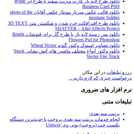
دانلود طرح لایه باز کارت ویزیت سفید با طرح ابر White
Business Card PSD
دانلود قالب عکس سرباز مونتاژ عکس آقایان photo of the
montage Soldier
دانلود طرح افترافکت خرد شدن و شکستن متن 3D TEXT
SHATTER – After Effects Project
دانلود پس زمینه لایه باز با طرح گل برای فتوشاپ Bright
Flowers Psd for Photoshop
دانلود تصاویر استوک وکتور گندم Wheat Vector
دانلود وکتور انواع مختلف ماشین های آتش نشانی Stock
Vector Fire Truck
رزرو
تبلیغات
در این مکان
درخواست چیزی که لازم دارید ...
نرم افزار های ضروری
تبلیغات متنی
پرینت سه بعدی
انجام خدمات پرینت سه بعدی پروجت با جدیدترین دستگاه
نکست جت (پروجت) یونی وی Uniway