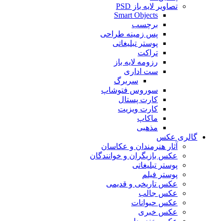
تصاویر لایه باز PSD
Smart Objects
برچسب
پس زمینه طراحی
پوستر تبلیغاتی
تراکت
رزومه لایه باز
ست اداری
سربرگ
سوروس فتوشاپ
کارت پستال
کارت ویزیت
ماکاپ
مذهبی
گالری عکس
آثار هنرمندان و عکاسان
عکس بازیگران و خوانندگان
پوستر تبلیغاتی
پوستر فیلم
عکس تاریخی و قدیمی
عکس جالب
عکس حیوانات
عکس خبری