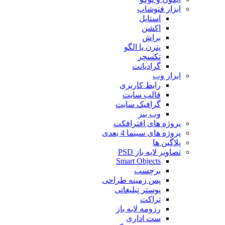
ابزار فتوشاپ
استایل
اکشن
براش
پترن یا الگو
تکسچر
گرادیانت
ابزار وب
رابط کاربری
قالب سایت
گرافیک سایت
وب بنر
پروژه های افترافکت
پروژه های سینما 4 بعدی
پلاگین ها
تصاویر لایه باز PSD
Smart Objects
برچسب
پس زمینه طراحی
پوستر تبلیغاتی
تراکت
رزومه لایه باز
ست اداری