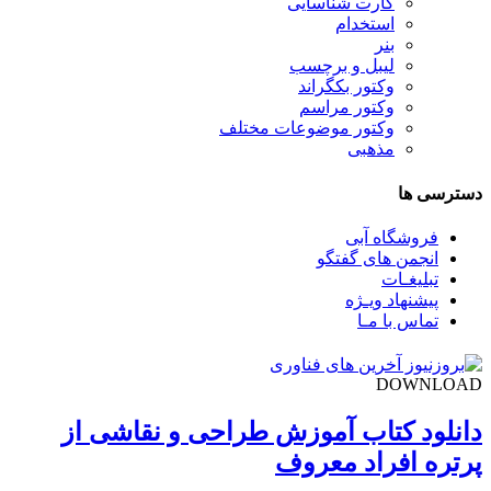
کارت شناسایی
استخدام
بنر
لیبل و برچسب
وکتور بکگراند
وکتور مراسم
وکتور موضوعات مختلف
مذهبی
دسترسی ها
فروشگاه آبی
انجمن های گفتگو
تبلیغـات
پیشنهاد ویـژه
تماس با مـا
DOWNLOAD
دانلود کتاب آموزش طراحی و نقاشی از
پرتره افراد معروف