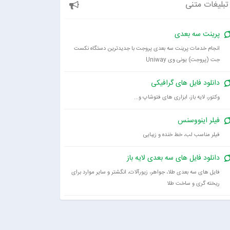
تبلیغات متنی
پرینت سه بعدی
انجام خدمات پرینت سه بعدی پروجت با جدیدترین دستگاه نکست
جت (پروجت) یونی وی Uniway
دانلود فایل های گرافیکی
وکتور، لایه باز، ابزاری های فتوشاپ و...
فیلر اینووسنس
فیلر مناسب لب، خط خنده و زیبایی
دانلود فایل های سه بعدی لایه باز
فایل های سه بعدی طلا، جواهر، زیورآلات، انگشتر و سایر موارد برای
ریخته گری و ساخت طلا