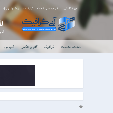
فروشگاه آبی
انجمن های گفتگو
تبلیغـات
پیشنهاد ویـژه
آم
صفحه نخست
گرافیک
گالری عکس
آموزش