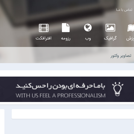
تماس با مـا
وزش
گرافیک
وب
رزومه
افترافکت
تصاویر وکتور