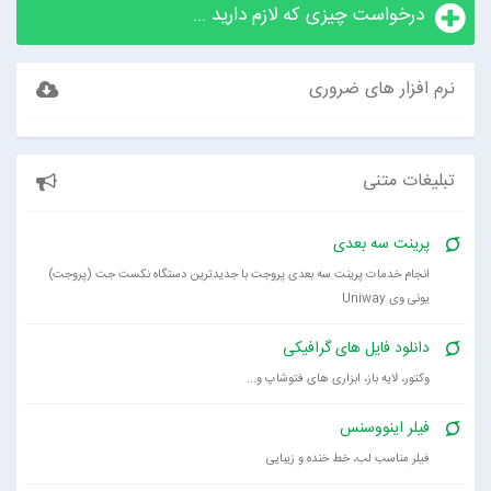
درخواست چیزی که لازم دارید ...
نرم افزار های ضروری
تبلیغات متنی
پرینت سه بعدی
انجام خدمات پرینت سه بعدی پروجت با جدیدترین دستگاه نکست جت (پروجت)
یونی وی Uniway
دانلود فایل های گرافیکی
وکتور، لایه باز، ابزاری های فتوشاپ و...
فیلر اینووسنس
فیلر مناسب لب، خط خنده و زیبایی