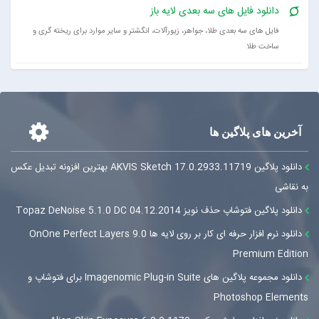
دانلود فایل های سه بعدی لایه باز
فایل های سه بعدی طلا، جواهر، زیورآلات، انگشتر و سایر موارد برای ریخته گری و
ساخت طلا
آخرین های پلاگین ها
دانلود پلاگین AKVIS Sketch 17.0.2933.11719 بهترین افزونه تبدیل عکس
به نقاشی
دانلود پلاگین فتوشاپ حذف نویز Topaz DeNoise 5.1.0 DC 04.12.2014
دانلود نرم افزار حرفه ای کار بر روی لایه ها OnOne Perfect Layers 9.0
Premium Edition
دانلود مجموعه پلاگین های Imagenomic Plug-in Suite برای فتوشاپ و
Photoshop Elements