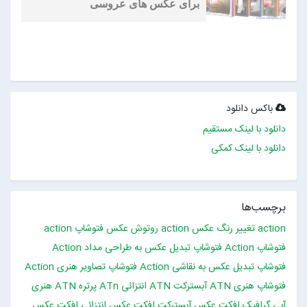
برای عکس های عروسی
باکس دانلود
دانلود با لینک مستقیم
دانلود با لینک کمکی
برچسب‌ها
action تغییر رنگ عکس
action روتوش عکس فتوشاپ
action
فتوشاپ
Action فتوشاپ تبدیل عکس به طراحی مداد
Action
فتوشاپ تبدیل عکس به نقاشی
Action فتوشاپ تصاویر هنری
Action
فتوشاپ هنری
ATN آبسترکت
ATN انتزائی
ATn پرتره
ATN هنری
آبی گرافیک
افکت عکس آبسترکت
افکت عکس انتزائی
افکت عکس