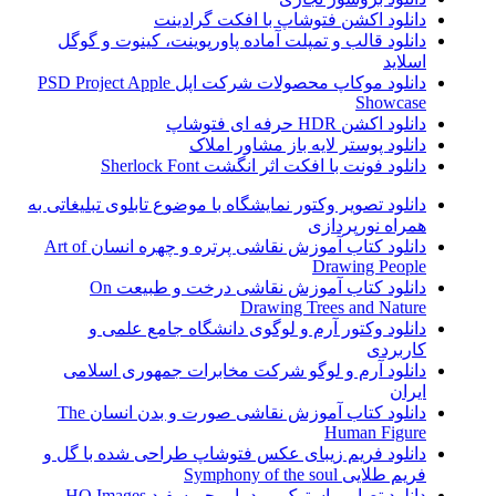
دانلود اکشن فتوشاپ با افکت گرادینت
دانلود قالب و تمپلت آماده پاورپوینت، کینوت و گوگل
اسلاید
دانلود موکاپ محصولات شرکت اپل PSD Project Apple
Showcase
دانلود اکشن HDR حرفه ای فتوشاپ
دانلود پوستر لایه باز مشاور املاک
دانلود فونت با افکت اثر انگشت Sherlock Font
دانلود تصویر وکتور نمایشگاه با موضوع تابلوی تبلیغاتی به
همراه نورپردازی
دانلود کتاب آموزش نقاشی پرتره و چهره انسان Art of
Drawing People
دانلود کتاب آموزش نقاشی درخت و طبیعت On
Drawing Trees and Nature
دانلود وکتور آرم و لوگوی دانشگاه جامع علمی و
کاربردی
دانلود آرم و لوگو شرکت مخابرات جمهوری اسلامی
ایران
دانلود کتاب آموزش نقاشی صورت و بدن انسان The
Human Figure
دانلود فریم زیبای عکس فتوشاپ طراحی شده با گل و
فریم طلایی Symphony of the soul
دانلود تصاویر استوک مرد با پرچم سفید HQ Images