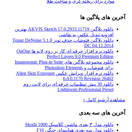
موارد برای ریخته گری و ساخت طلا
آخرین های پلاگین ها
دانلود پلاگین AKVIS Sketch 17.0.2933.11719 بهترین
افزونه تبدیل عکس به نقاشی
دانلود پلاگین فتوشاپ حذف نویز Topaz DeNoise 5.1.0
DC 04.12.2014
دانلود نرم افزار حرفه ای کار بر روی لایه ها OnOne
Perfect Layers 9.0 Premium Edition
دانلود مجموعه پلاگین های Imagenomic Plug-in Suite
برای فتوشاپ و Photoshop Elements
دانلود نرم افزار ویرایش عکس Alien Skin Exposure
6.0.0.1170 Revision 26402
دانلود 30 پیش تنظیمات حرفه ای برای لایت روم
Lightroom Professional Preset
مشاهده آرشیو کامل »
آخرین های سه بعدی
دانلود مدل ۳ بعدی ماشین کلاسیک Skoda 1000
دانلود مدل سه بعدی هواپیمای جنگی F16