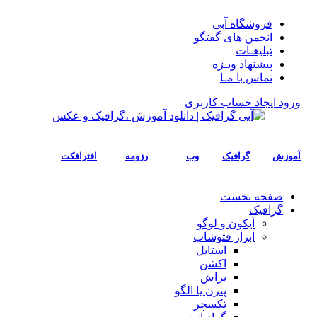
فروشگاه آبی
انجمن های گفتگو
تبلیغـات
پیشنهاد ویـژه
تماس با مـا
ورود
ایجاد حساب کاربری
آموزش
گرافیک
وب
رزومه
افترافکت
صفحه نخست
گرافیک
آیکون و لوگو
ابزار فتوشاپ
استایل
اکشن
براش
پترن یا الگو
تکسچر