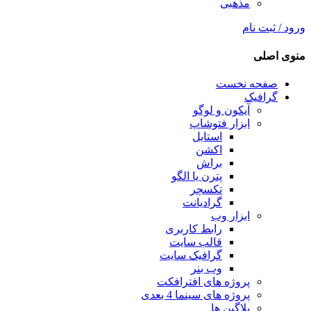
مذهبی
ورود / ثبت نام
منوی اصلی
صفحه نخست
گرافیک
آیکون و لوگو
ابزار فتوشاپ
استایل
اکشن
براش
پترن یا الگو
تکسچر
گرادیانت
ابزار وب
رابط کاربری
قالب سایت
گرافیک سایت
وب بنر
پروژه های افترافکت
پروژه های سینما 4 بعدی
پلاگین ها