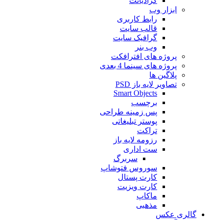
گرادیانت
ابزار وب
رابط کاربری
قالب سایت
گرافیک سایت
وب بنر
پروژه های افترافکت
پروژه های سینما 4 بعدی
پلاگین ها
تصاویر لایه باز PSD
Smart Objects
برچسب
پس زمینه طراحی
پوستر تبلیغاتی
تراکت
رزومه لایه باز
ست اداری
سربرگ
سوروس فتوشاپ
کارت پستال
کارت ویزیت
ماکاپ
مذهبی
گالری عکس