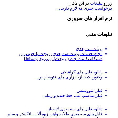
رزرو
تبلیغات
در این مکان
درخواست چیزی که لازم دارید ...
نرم افزار های ضروری
تبلیغات متنی
پرینت سه بعدی
انجام خدمات پرینت سه بعدی پروجت با جدیدترین
دستگاه نکست جت (پروجت) یونی وی Uniway
دانلود فایل های گرافیکی
وکتور، لایه باز، ابزاری های فتوشاپ و...
فیلر اینووسنس
فیلر مناسب لب، خط خنده و زیبایی
دانلود فایل های سه بعدی لایه باز
فایل های سه بعدی طلا، جواهر، زیورآلات، انگشتر و سایر