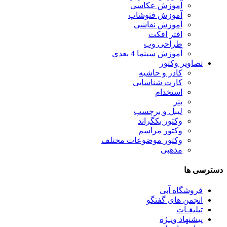
آموزش عکاسی
آموزش فتوشاپ
آموزش نقاشی
افتر افکت
طراحی وب
آموزش سینما 4 بعدی
تصاویر وکتور
کادر و حاشیه
کارت شناسایی
استخدام
بنر
لیبل و برچسب
وکتور بکگراند
وکتور مراسم
وکتور موضوعات مختلف
مذهبی
دسترسی ها
فروشگاه آبی
انجمن های گفتگو
تبلیغـات
پیشنهاد ویـژه