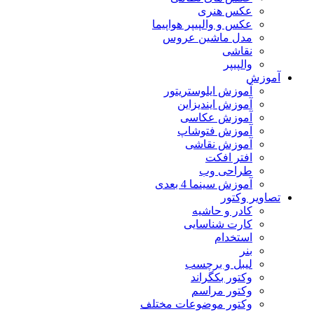
عکس هنری
عکس و والپیپر هواپیما
مدل ماشین عروس
نقاشی
والپیپر
آموزش
آموزش ایلوستریتور
آموزش ایندیزاین
آموزش عکاسی
آموزش فتوشاپ
آموزش نقاشی
افتر افکت
طراحی وب
آموزش سینما 4 بعدی
تصاویر وکتور
کادر و حاشیه
کارت شناسایی
استخدام
بنر
لیبل و برچسب
وکتور بکگراند
وکتور مراسم
وکتور موضوعات مختلف