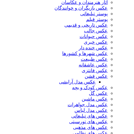
آثار هنرمندان و عکاسان
عکس بازیگران و خوانندگان
پوستر تبلیغاتی
پوستر فیلم
عکس تاریخی و قدیمی
عکس جالب
عکس حیوانات
عکس خبری
عکس خنده دار
عکس شهرها و کشورها
عکس طبیعت
عکس عاشقانه
عکس فانتزی
عکس فشن
عکس مدل آرایشی
عکس کودک و بچه
عکس گل
عکس ماشین
عکس مدل جواهرات
عکس مدل لباس
عکس های تبلیغاتی
عکس های تورسیتی
عکس های مذهبی
عکس های نظامی