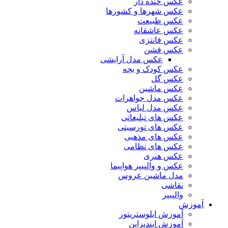
عکس خنده دار
عکس شهرها و کشورها
عکس طبیعت
عکس عاشقانه
عکس فانتزی
عکس فشن
عکس مدل آرایشی
عکس کودک و بچه
عکس گل
عکس ماشین
عکس مدل جواهرات
عکس مدل لباس
عکس های تبلیغاتی
عکس های تورسیتی
عکس های مذهبی
عکس های نظامی
عکس هنری
عکس و والپیپر هواپیما
مدل ماشین عروس
نقاشی
والپیپر
آموزش
آموزش ایلوستریتور
آموزش ایندیزاین