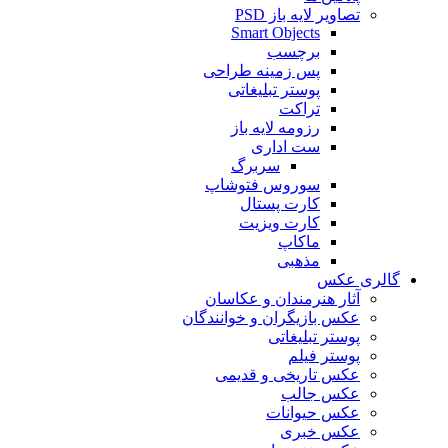
تصاویر لایه باز PSD
Smart Objects
برچسب
پس زمینه طراحی
پوستر تبلیغاتی
تراکت
رزومه لایه باز
ست اداری
سربرگ
سوروس فتوشاپ
کارت پستال
کارت ویزیت
ماکاپ
مذهبی
گالری عکس
آثار هنرمندان و عکاسان
عکس بازیگران و خوانندگان
پوستر تبلیغاتی
پوستر فیلم
عکس تاریخی و قدیمی
عکس جالب
عکس حیوانات
عکس خبری