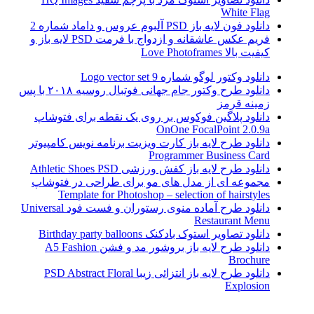
White Flag
دانلود فون لایه باز PSD آلبوم عروس و داماد شماره 2
فریم عکس عاشقانه و ازدواج با فرمت PSD لایه باز و
کیفیت بالا Love Photoframes
دانلود وکتور لوگو شماره 9 Logo vector set
دانلود طرح وکتور جام جهانی فوتبال روسیه ۲۰۱۸ با پس
زمینه قرمز
دانلود پلاگین فوکوس بر روی یک نقطه برای فتوشاپ
OnOne FocalPoint 2.0.9a
دانلود طرح لایه باز کارت ویزیت برنامه نویس کامپیوتر
Programmer Business Card
دانلود طرح لایه باز کفش ورزشی Athletic Shoes PSD
مجموعه ای از مدل های مو برای طراحی در فتوشاپ
Template for Photoshop – selection of hairstyles
دانلود طرح آماده منوی رستوران و فست فود Universal
Restaurant Menu
دانلود تصاویر استوک بادکنک Birthday party balloons
دانلود طرح لایه باز بروشور مد و فشن A5 Fashion
Brochure
دانلود طرح لایه باز انتزائی زیبا PSD Abstract Floral
Explosion