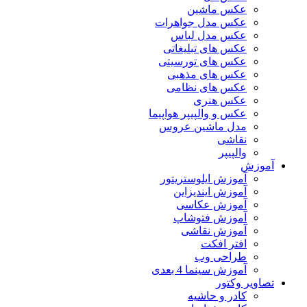
عکس ماشین
عکس مدل جواهرات
عکس مدل لباس
عکس های تبلیغاتی
عکس های تورسیتی
عکس های مذهبی
عکس های نظامی
عکس هنری
عکس و والپیپر هواپیما
مدل ماشین عروس
نقاشی
والپیپر
آموزش
آموزش ایلوستریتور
آموزش ایندیزاین
آموزش عکاسی
آموزش فتوشاپ
آموزش نقاشی
افتر افکت
طراحی وب
آموزش سینما 4 بعدی
تصاویر وکتور
کادر و حاشیه