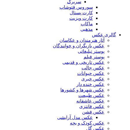
سربرگ
سوروس فتوشاپ
کارت پستال
کارت ویزیت
ماکاپ
مذهبی
گالری عکس
آثار هنرمندان و عکاسان
عکس بازیگران و خوانندگان
پوستر تبلیغاتی
پوستر فیلم
عکس تاریخی و قدیمی
عکس جالب
عکس حیوانات
عکس خبری
عکس خنده دار
عکس شهرها و کشورها
عکس طبیعت
عکس عاشقانه
عکس فانتزی
عکس فشن
عکس مدل آرایشی
عکس کودک و بچه
عکس گل