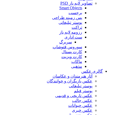
تصاویر لایه باز PSD
Smart Objects
برچسب
پس زمینه طراحی
پوستر تبلیغاتی
تراکت
رزومه لایه باز
ست اداری
سربرگ
سوروس فتوشاپ
کارت پستال
کارت ویزیت
ماکاپ
مذهبی
گالری عکس
آثار هنرمندان و عکاسان
عکس بازیگران و خوانندگان
پوستر تبلیغاتی
پوستر فیلم
عکس تاریخی و قدیمی
عکس جالب
عکس حیوانات
عکس خبری