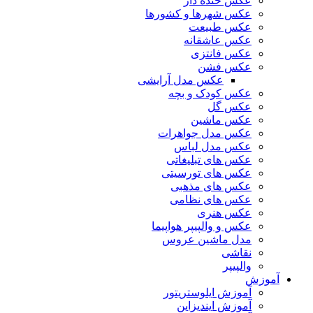
عکس خنده دار
عکس شهرها و کشورها
عکس طبیعت
عکس عاشقانه
عکس فانتزی
عکس فشن
عکس مدل آرایشی
عکس کودک و بچه
عکس گل
عکس ماشین
عکس مدل جواهرات
عکس مدل لباس
عکس های تبلیغاتی
عکس های تورسیتی
عکس های مذهبی
عکس های نظامی
عکس هنری
عکس و والپیپر هواپیما
مدل ماشین عروس
نقاشی
والپیپر
آموزش
آموزش ایلوستریتور
آموزش ایندیزاین