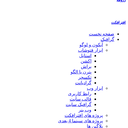
افترافکت
صفحه نخست
گرافیک
آیکون و لوگو
ابزار فتوشاپ
استایل
اکشن
براش
پترن یا الگو
تکسچر
گرادیانت
ابزار وب
رابط کاربری
قالب سایت
گرافیک سایت
وب بنر
پروژه های افترافکت
پروژه های سینما 4 بعدی
پلاگین ها