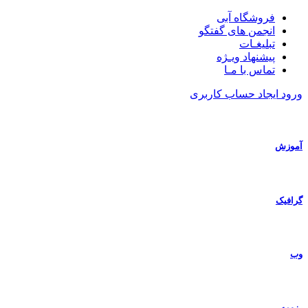
فروشگاه آبی
انجمن های گفتگو
تبلیغـات
پیشنهاد ویـژه
تماس با مـا
ورود
ایجاد حساب کاربری
آموزش
گرافیک
وب
رزومه