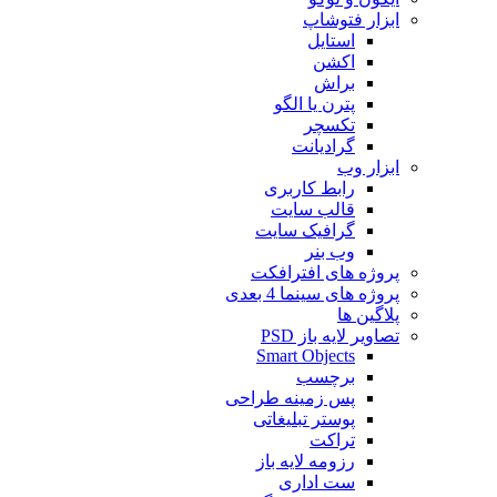
ابزار فتوشاپ
استایل
اکشن
براش
پترن یا الگو
تکسچر
گرادیانت
ابزار وب
رابط کاربری
قالب سایت
گرافیک سایت
وب بنر
پروژه های افترافکت
پروژه های سینما 4 بعدی
پلاگین ها
تصاویر لایه باز PSD
Smart Objects
برچسب
پس زمینه طراحی
پوستر تبلیغاتی
تراکت
رزومه لایه باز
ست اداری