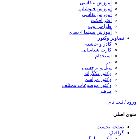
آموزش عکاسی
آموزش فتوشاپ
آموزش نقاشی
افتر افکت
طراحی وب
آموزش سینما 4 بعدی
تصاویر وکتور
کادر و حاشیه
کارت شناسایی
استخدام
بنر
لیبل و برچسب
وکتور بکگراند
وکتور مراسم
وکتور موضوعات مختلف
مذهبی
ورود / ثبت نام
منوی اصلی
صفحه نخست
گرافیک
آیکون و لوگو