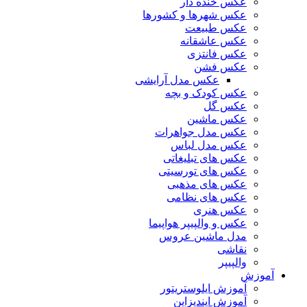
عکس خنده دار
عکس شهرها و کشورها
عکس طبیعت
عکس عاشقانه
عکس فانتزی
عکس فشن
عکس مدل آرایشی
عکس کودک و بچه
عکس گل
عکس ماشین
عکس مدل جواهرات
عکس مدل لباس
عکس های تبلیغاتی
عکس های تورسیتی
عکس های مذهبی
عکس های نظامی
عکس هنری
عکس و والپیپر هواپیما
مدل ماشین عروس
نقاشی
والپیپر
آموزش
آموزش ایلوستریتور
آموزش ایندیزاین