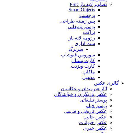
تصاویر لایه باز PSD
Smart Objects
برچسب
پس زمینه طراحی
پوستر تبلیغاتی
تراکت
رزومه لایه باز
ست اداری
سربرگ
سوروس فتوشاپ
کارت پستال
کارت ویزیت
ماکاپ
مذهبی
گالری عکس
آثار هنرمندان و عکاسان
عکس بازیگران و خوانندگان
پوستر تبلیغاتی
پوستر فیلم
عکس تاریخی و قدیمی
عکس جالب
عکس حیوانات
عکس خبری