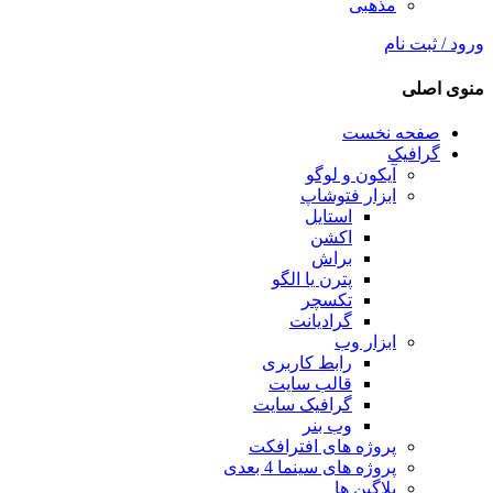
مذهبی
ورود / ثبت نام
منوی اصلی
صفحه نخست
گرافیک
آیکون و لوگو
ابزار فتوشاپ
استایل
اکشن
براش
پترن یا الگو
تکسچر
گرادیانت
ابزار وب
رابط کاربری
قالب سایت
گرافیک سایت
وب بنر
پروژه های افترافکت
پروژه های سینما 4 بعدی
پلاگین ها