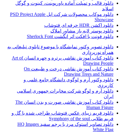
دانلود قالب و تمپلت آماده پاورپوینت، کینوت و گوگل
اسلاید
دانلود موکاپ محصولات شرکت اپل PSD Project Apple
Showcase
دانلود اکشن HDR حرفه ای فتوشاپ
دانلود پوستر لایه باز مشاور املاک
دانلود فونت با افکت اثر انگشت Sherlock Font
دانلود تصویر وکتور نمایشگاه با موضوع تابلوی تبلیغاتی به
همراه نورپردازی
دانلود کتاب آموزش نقاشی پرتره و چهره انسان Art of
Drawing People
دانلود کتاب آموزش نقاشی درخت و طبیعت On
Drawing Trees and Nature
دانلود وکتور آرم و لوگوی دانشگاه جامع علمی و
کاربردی
دانلود آرم و لوگو شرکت مخابرات جمهوری اسلامی
ایران
دانلود کتاب آموزش نقاشی صورت و بدن انسان The
Human Figure
دانلود فریم زیبای عکس فتوشاپ طراحی شده با گل و
فریم طلایی Symphony of the soul
دانلود تصاویر استوک مرد با پرچم سفید HQ Images
White Flag