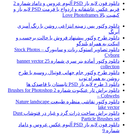
دانلود فون لایه باز PSD آلبوم عروس و داماد شماره 2
فریم عکس عاشقانه و ازدواج با فرمت PSD لایه باز و
کیفیت بالا Love Photoframes
دانلود وکتور پس زمینه انتزاعی روشن با رنگ آمیزی
آبرنگ
دانلود طرح وکتور پیشنهاد فروش با حالت برچسب و
اتیکت به همراه بلندگو
دانلود تصاویر استوک ربات و سایبورگ Stock Photos –
Cyborg
دانلود وکتور آماده بنر سری شماره 25 banner vector
collection
دانلود طرح وکتور جام جهانی فوتبال روسیه با طرح
روشن به همراه توپ
دانلود 3 طرح لایه باز PSD تابستان با قاصدک ها
دانلود براش تار عنکبوت شماره 2 Brushes for Photoshop
– Cobwebs
دانلود وکتور نقاشی منظره طبیعت Nature landscape
lake vector
دانلود براش ساخت ذرات گرد و غبار در فتوشاپ Dust
Particle Brushes set
دانلود فون لایه باز PSD آلبوم عکس عروس و داماد
شماره 9