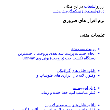
رزرو
تبلیغات
در این مکان
درخواست چیزی که لازم دارید ...
نرم افزار های ضروری
تبلیغات متنی
پرینت سه بعدی
انجام خدمات پرینت سه بعدی پروجت با جدیدترین
دستگاه نکست جت (پروجت) یونی وی Uniway
دانلود فایل های گرافیکی
وکتور، لایه باز، ابزاری های فتوشاپ و...
فیلر اینووسنس
فیلر مناسب لب، خط خنده و زیبایی
دانلود فایل های سه بعدی لایه باز
فایل های سه بعدی طلا، جواهر، زیورآلات، انگشتر و سایر