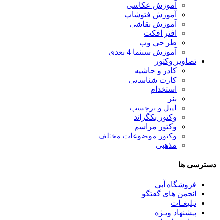
آموزش عکاسی
آموزش فتوشاپ
آموزش نقاشی
افتر افکت
طراحی وب
آموزش سینما 4 بعدی
تصاویر وکتور
کادر و حاشیه
کارت شناسایی
استخدام
بنر
لیبل و برچسب
وکتور بکگراند
وکتور مراسم
وکتور موضوعات مختلف
مذهبی
دسترسی ها
فروشگاه آبی
انجمن های گفتگو
تبلیغـات
پیشنهاد ویـژه