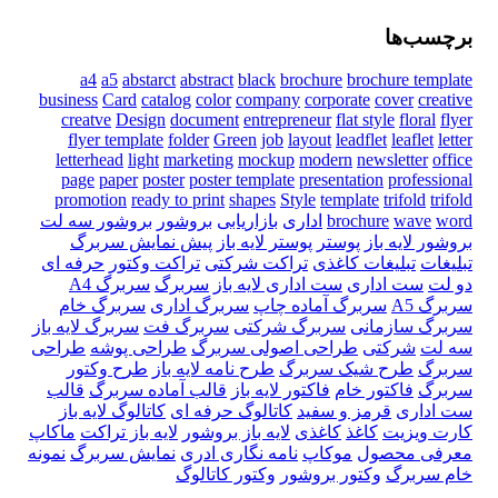
برچسب‌ها
a4
a5
abstarct
abstract
black
brochure
brochure template
business
Card
catalog
color
company
corporate
cover
creative
creatve
Design
document
entrepreneur
flat style
floral
flyer
flyer template
folder
Green
job
layout
leadflet
leaflet
letter
letterhead
light
marketing
mockup
modern
newsletter
office
page
paper
poster
poster template
presentation
professional
promotion
ready to print
shapes
Style
template
trifold
trifold
word
wave
brochure
اداری
بازاریابی
بروشور
بروشور سه لت
بروشور لایه باز
پوستر
پوستر لایه باز
پیش نمایش سربرگ
تبلیغات
تبلیغات کاغذی
تراکت شرکتی
تراکت وکتور
حرفه ای
دو لت
ست اداری
ست اداری لایه باز
سربرگ
سربرگ A4
سربرگ A5
سربرگ آماده چاپ
سربرگ اداری
سربرگ خام
سربرگ سازمانی
سربرگ شرکتی
سربرگ فت
سربرگ لایه باز
سه لت
شرکتی
طراحی اصولی سربرگ
طراحی پوشه
طراحی
سربرگ
طرح شیک سربرگ
طرح نامه لایه باز
طرح وکتور
سربرگ
فاکتور خام
فاکتور لایه باز
قالب آماده سربرگ
قالب
ست اداری
قرمز و سفید
کاتالوگ حرفه ای
کاتالوگ لایه باز
کارت ویزیت
کاغذ
کاغذی
لایه باز بروشور
لایه باز تراکت
ماکاپ
معرفی محصول
موکاپ
نامه نگاری ادری
نمایش سربرگ
نمونه
خام سربرگ
وکتور بروشور
وکتور کاتالوگ