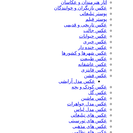
آثار هنرمندان و عکاسان
عکس بازیگران و خوانندگان
پوستر تبلیغاتی
پوستر فیلم
عکس تاریخی و قدیمی
عکس جالب
عکس حیوانات
عکس خبری
عکس خنده دار
عکس شهرها و کشورها
عکس طبیعت
عکس عاشقانه
عکس فانتزی
عکس فشن
عکس مدل آرایشی
عکس کودک و بچه
عکس گل
عکس ماشین
عکس مدل جواهرات
عکس مدل لباس
عکس های تبلیغاتی
عکس های تورسیتی
عکس های مذهبی
عکس های نظامی