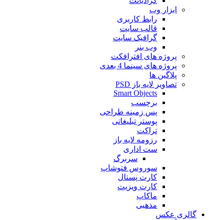
گرادیانت
ابزار وب
رابط کاربری
قالب سایت
گرافیک سایت
وب بنر
پروژه های افترافکت
پروژه های سینما 4 بعدی
پلاگین ها
تصاویر لایه باز PSD
Smart Objects
برچسب
پس زمینه طراحی
پوستر تبلیغاتی
تراکت
رزومه لایه باز
ست اداری
سربرگ
سوروس فتوشاپ
کارت پستال
کارت ویزیت
ماکاپ
مذهبی
گالری عکس