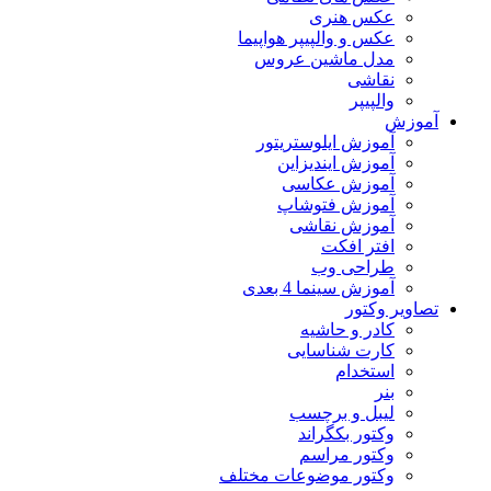
عکس هنری
عکس و والپیپر هواپیما
مدل ماشین عروس
نقاشی
والپیپر
آموزش
آموزش ایلوستریتور
آموزش ایندیزاین
آموزش عکاسی
آموزش فتوشاپ
آموزش نقاشی
افتر افکت
طراحی وب
آموزش سینما 4 بعدی
تصاویر وکتور
کادر و حاشیه
کارت شناسایی
استخدام
بنر
لیبل و برچسب
وکتور بکگراند
وکتور مراسم
وکتور موضوعات مختلف