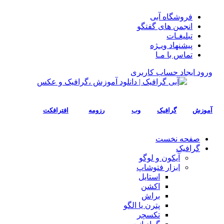
فروشگاه آبی
انجمن های گفتگو
تبلیغـات
پیشنهاد ویـژه
تماس با مـا
ورود
ایجاد حساب کاربری
آموزش
گرافیک
وب
رزومه
افترافکت
صفحه نخست
گرافیک
آیکون و لوگو
ابزار فتوشاپ
استایل
اکشن
براش
پترن یا الگو
تکسچر