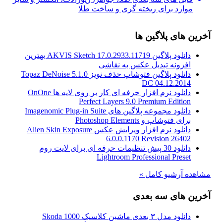
موارد برای ریخته گری و ساخت طلا
آخرین های پلاگین ها
دانلود پلاگین AKVIS Sketch 17.0.2933.11719 بهترین
افزونه تبدیل عکس به نقاشی
دانلود پلاگین فتوشاپ حذف نویز Topaz DeNoise 5.1.0
DC 04.12.2014
دانلود نرم افزار حرفه ای کار بر روی لایه ها OnOne
Perfect Layers 9.0 Premium Edition
دانلود مجموعه پلاگین های Imagenomic Plug-in Suite
برای فتوشاپ و Photoshop Elements
دانلود نرم افزار ویرایش عکس Alien Skin Exposure
6.0.0.1170 Revision 26402
دانلود 30 پیش تنظیمات حرفه ای برای لایت روم
Lightroom Professional Preset
مشاهده آرشیو کامل »
آخرین های سه بعدی
دانلود مدل ۳ بعدی ماشین کلاسیک Skoda 1000