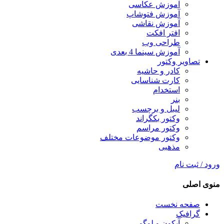
آموزش عکاسی
آموزش فتوشاپ
آموزش نقاشی
افتر افکت
طراحی وب
آموزش سینما 4 بعدی
تصاویر وکتور
کادر و حاشیه
کارت شناسایی
استخدام
بنر
لیبل و برچسب
وکتور بکگراند
وکتور مراسم
وکتور موضوعات مختلف
مذهبی
ورود / ثبت نام
منوی اصلی
صفحه نخست
گرافیک
آیکون و لوگو