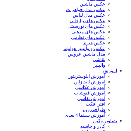
عکس ماشین
عکس مدل جواهرات
عکس مدل لباس
عکس های تبلیغاتی
عکس های تورسیتی
عکس های مذهبی
عکس های نظامی
عکس هنری
عکس و والپیپر هواپیما
مدل ماشین عروس
نقاشی
والپیپر
آموزش
آموزش ایلوستریتور
آموزش ایندیزاین
آموزش عکاسی
آموزش فتوشاپ
آموزش نقاشی
افتر افکت
طراحی وب
آموزش سینما 4 بعدی
تصاویر وکتور
کادر و حاشیه