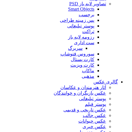
تصاویر لایه باز PSD
Smart Objects
برچسب
پس زمینه طراحی
پوستر تبلیغاتی
تراکت
رزومه لایه باز
ست اداری
سربرگ
سوروس فتوشاپ
کارت پستال
کارت ویزیت
ماکاپ
مذهبی
گالری عکس
آثار هنرمندان و عکاسان
عکس بازیگران و خوانندگان
پوستر تبلیغاتی
پوستر فیلم
عکس تاریخی و قدیمی
عکس جالب
عکس حیوانات
عکس خبری