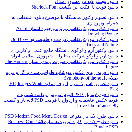
دانلود پوستر لایه باز مشاور املاک
دانلود فونت با افکت اثر انگشت Sherlock Font
دانلود تصویر وکتور نمایشگاه با موضوع تابلوی تبلیغاتی به
همراه نورپردازی
دانلود کتاب آموزش نقاشی پرتره و چهره انسان Art of
Drawing People
دانلود کتاب آموزش نقاشی درخت و طبیعت On Drawing
Trees and Nature
دانلود وکتور آرم و لوگوی دانشگاه جامع علمی و کاربردی
دانلود آرم و لوگو شرکت مخابرات جمهوری اسلامی ایران
دانلود کتاب آموزش نقاشی صورت و بدن انسان The Human
Figure
دانلود فریم زیبای عکس فتوشاپ طراحی شده با گل و فریم
طلایی Symphony of the soul
دانلود تصاویر استوک مرد با پرچم سفید HQ Images White
Flag
دانلود فون لایه باز PSD آلبوم عروس و داماد شماره 2
فریم عکس عاشقانه و ازدواج با فرمت PSD لایه باز و کیفیت
بالا Love Photoframes
دانلود طرح لایه باز منو غذا PSD Modern Food Menu Design
دانلود طرح لایه باز کارت ویزیت شماره 146 Business Card
Bundle PSD