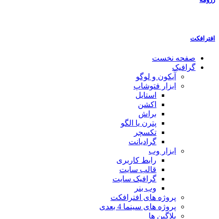
افترافکت
صفحه نخست
گرافیک
آیکون و لوگو
ابزار فتوشاپ
استایل
اکشن
براش
پترن یا الگو
تکسچر
گرادیانت
ابزار وب
رابط کاربری
قالب سایت
گرافیک سایت
وب بنر
پروژه های افترافکت
پروژه های سینما 4 بعدی
پلاگین ها