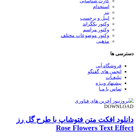
کارت شناسایی
استخدام
بنر
لیبل و برچسب
وکتور بکگراند
وکتور مراسم
وکتور موضوعات مختلف
مذهبی
دسترسی ها
فروشگاه آبی
انجمن های گفتگو
تبلیغـات
پیشنهاد ویـژه
تماس با مـا
DOWNLOAD
دانلود افکت متن فتوشاپ با طرح گل رز
Rose Flowers Text Effect