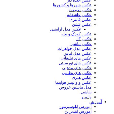
عکس خنده دار
عکس شهرها و کشورها
عکس طبیعت
عکس عاشقانه
عکس فانتزی
عکس فشن
عکس مدل آرایشی
عکس کودک و بچه
عکس گل
عکس ماشین
عکس مدل جواهرات
عکس مدل لباس
عکس های تبلیغاتی
عکس های تورسیتی
عکس های مذهبی
عکس های نظامی
عکس هنری
عکس و والپیپر هواپیما
مدل ماشین عروس
نقاشی
والپیپر
آموزش
آموزش ایلوستریتور
آموزش ایندیزاین