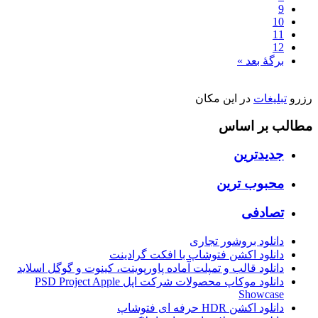
9
10
11
12
برگهٔ بعد »
رزرو
تبلیغات
در این مکان
مطالب بر اساس
جدیدترین
محبوب ترین
تصادفی
دانلود بروشور تجاری
دانلود اکشن فتوشاپ با افکت گرادینت
دانلود قالب و تمپلت آماده پاورپوینت، کینوت و گوگل اسلاید
دانلود موکاپ محصولات شرکت اپل PSD Project Apple
Showcase
دانلود اکشن HDR حرفه ای فتوشاپ