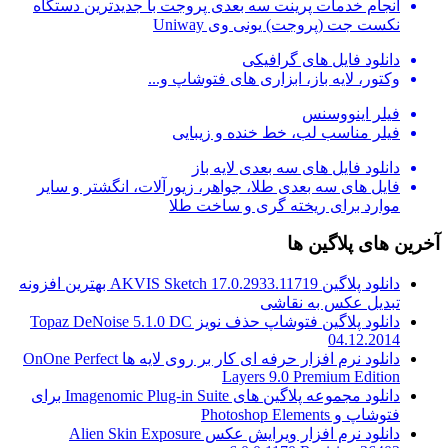
انجام خدمات پرینت سه بعدی پروجت با جدیدترین دستگاه
نکست جت (پروجت) یونی وی Uniway
دانلود فایل های گرافیکی
وکتور، لایه باز، ابزاری های فتوشاپ و...
فیلر اینووسنس
فیلر مناسب لب، خط خنده و زیبایی
دانلود فایل های سه بعدی لایه باز
فایل های سه بعدی طلا، جواهر، زیورآلات، انگشتر و سایر
موارد برای ریخته گری و ساخت طلا
آخرین های پلاگین ها
دانلود پلاگین AKVIS Sketch 17.0.2933.11719 بهترین افزونه
تبدیل عکس به نقاشی
دانلود پلاگین فتوشاپ حذف نویز Topaz DeNoise 5.1.0 DC
04.12.2014
دانلود نرم افزار حرفه ای کار بر روی لایه ها OnOne Perfect
Layers 9.0 Premium Edition
دانلود مجموعه پلاگین های Imagenomic Plug-in Suite برای
فتوشاپ و Photoshop Elements
دانلود نرم افزار ویرایش عکس Alien Skin Exposure