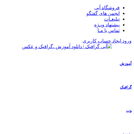
فروشگاه آبی
انجمن های گفتگو
تبلیغـات
پیشنهاد ویـژه
تماس با مـا
ورود
ایجاد حساب کاربری
آموزش
گرافیک
وب
رزومه