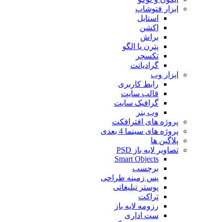
ابزار فتوشاپ
استایل
اکشن
براش
پترن یا الگو
تکسچر
گرادیانت
ابزار وب
رابط کاربری
قالب سایت
گرافیک سایت
وب بنر
پروژه های افترافکت
پروژه های سینما 4 بعدی
پلاگین ها
تصاویر لایه باز PSD
Smart Objects
برچسب
پس زمینه طراحی
پوستر تبلیغاتی
تراکت
رزومه لایه باز
ست اداری