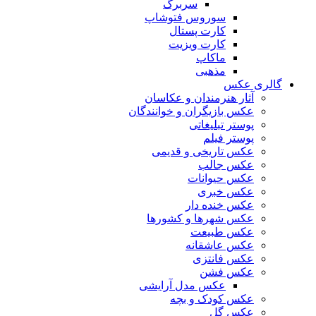
سربرگ
سوروس فتوشاپ
کارت پستال
کارت ویزیت
ماکاپ
مذهبی
گالری عکس
آثار هنرمندان و عکاسان
عکس بازیگران و خوانندگان
پوستر تبلیغاتی
پوستر فیلم
عکس تاریخی و قدیمی
عکس جالب
عکس حیوانات
عکس خبری
عکس خنده دار
عکس شهرها و کشورها
عکس طبیعت
عکس عاشقانه
عکس فانتزی
عکس فشن
عکس مدل آرایشی
عکس کودک و بچه
عکس گل