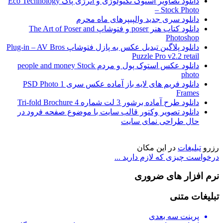
دانلود تصاویر استوک تکنولوژی و انرژی پاک Eco Technology
– Stock Photo
دانلود سری جدید والپیپرهای ماه محرم
دانلود کتاب هنر poser و فتوشاپ The Art of Poser and
Photoshop
دانلود پلاگین تبدیل عکس به پازل فتوشاپ Plug-in – AV Bros
Puzzle Pro v2.2 retail
دانلود عکس استوک پول و مردم people and money Stock
photo
دانلود فریم های لایه باز آماده عکس سری 1 PSD Photo
Frames
دانلود طرح آماده برشور 3 لت شماره 4 Tri-fold Brochure
دانلود تصویر وکتور قالب سایت با موضوع صفحه فرود در
حال طراحی نمای سایت
رزرو
تبلیغات
در این مکان
درخواست چیزی که لازم دارید ...
نرم افزار های ضروری
تبلیغات متنی
پرینت سه بعدی