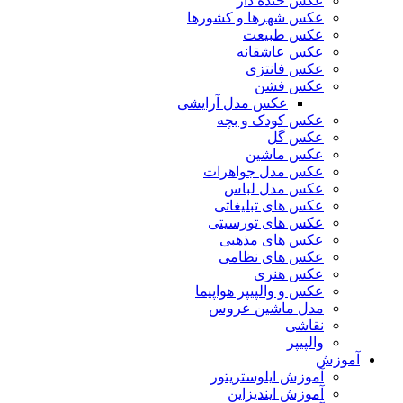
عکس خنده دار
عکس شهرها و کشورها
عکس طبیعت
عکس عاشقانه
عکس فانتزی
عکس فشن
عکس مدل آرایشی
عکس کودک و بچه
عکس گل
عکس ماشین
عکس مدل جواهرات
عکس مدل لباس
عکس های تبلیغاتی
عکس های تورسیتی
عکس های مذهبی
عکس های نظامی
عکس هنری
عکس و والپیپر هواپیما
مدل ماشین عروس
نقاشی
والپیپر
آموزش
آموزش ایلوستریتور
آموزش ایندیزاین