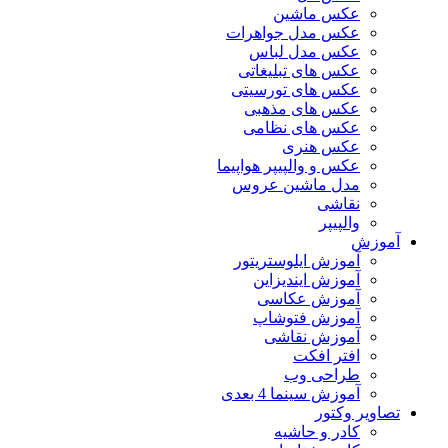
عکس ماشین
عکس مدل جواهرات
عکس مدل لباس
عکس های تبلیغاتی
عکس های تورسیتی
عکس های مذهبی
عکس های نظامی
عکس هنری
عکس و والپیپر هواپیما
مدل ماشین عروس
نقاشی
والپیپر
آموزش
آموزش ایلوستریتور
آموزش ایندیزاین
آموزش عکاسی
آموزش فتوشاپ
آموزش نقاشی
افتر افکت
طراحی وب
آموزش سینما 4 بعدی
تصاویر وکتور
کادر و حاشیه