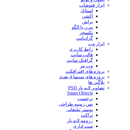
ابزار فتوشاپ
استایل
اکشن
براش
پترن یا الگو
تکسچر
گرادیانت
ابزار وب
رابط کاربری
قالب سایت
گرافیک سایت
وب بنر
پروژه های افترافکت
پروژه های سینما 4 بعدی
پلاگین ها
تصاویر لایه باز PSD
Smart Objects
برچسب
پس زمینه طراحی
پوستر تبلیغاتی
تراکت
رزومه لایه باز
ست اداری