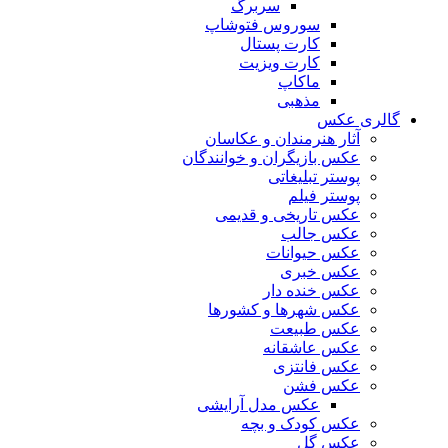
سربرگ
سوروس فتوشاپ
کارت پستال
کارت ویزیت
ماکاپ
مذهبی
گالری عکس
آثار هنرمندان و عکاسان
عکس بازیگران و خوانندگان
پوستر تبلیغاتی
پوستر فیلم
عکس تاریخی و قدیمی
عکس جالب
عکس حیوانات
عکس خبری
عکس خنده دار
عکس شهرها و کشورها
عکس طبیعت
عکس عاشقانه
عکس فانتزی
عکس فشن
عکس مدل آرایشی
عکس کودک و بچه
عکس گل