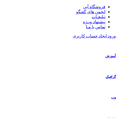
فروشگاه آبی
انجمن های گفتگو
تبلیغـات
پیشنهاد ویـژه
تماس با مـا
ورود
ایجاد حساب کاربری
آموزش
گرافیک
وب
رزومه