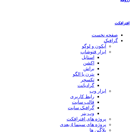
افترافکت
صفحه نخست
گرافیک
آیکون و لوگو
ابزار فتوشاپ
استایل
اکشن
براش
پترن یا الگو
تکسچر
گرادیانت
ابزار وب
رابط کاربری
قالب سایت
گرافیک سایت
وب بنر
پروژه های افترافکت
پروژه های سینما 4 بعدی
پلاگین ها