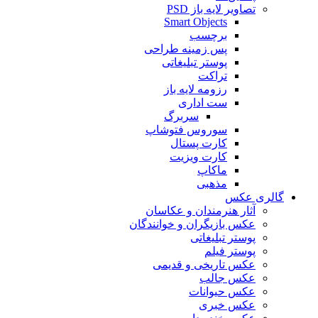
تصاویر لایه باز PSD
Smart Objects
برچسب
پس زمینه طراحی
پوستر تبلیغاتی
تراکت
رزومه لایه باز
ست اداری
سربرگ
سوروس فتوشاپ
کارت پستال
کارت ویزیت
ماکاپ
مذهبی
گالری عکس
آثار هنرمندان و عکاسان
عکس بازیگران و خوانندگان
پوستر تبلیغاتی
پوستر فیلم
عکس تاریخی و قدیمی
عکس جالب
عکس حیوانات
عکس خبری