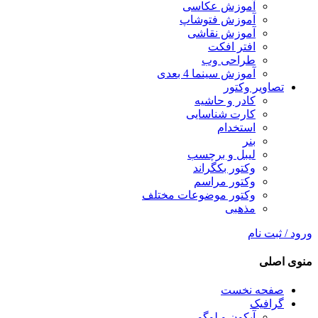
آموزش عکاسی
آموزش فتوشاپ
آموزش نقاشی
افتر افکت
طراحی وب
آموزش سینما 4 بعدی
تصاویر وکتور
کادر و حاشیه
کارت شناسایی
استخدام
بنر
لیبل و برچسب
وکتور بکگراند
وکتور مراسم
وکتور موضوعات مختلف
مذهبی
ورود / ثبت نام
منوی اصلی
صفحه نخست
گرافیک
آیکون و لوگو