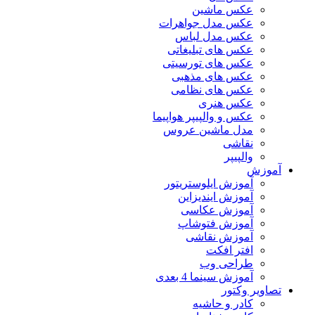
عکس ماشین
عکس مدل جواهرات
عکس مدل لباس
عکس های تبلیغاتی
عکس های تورسیتی
عکس های مذهبی
عکس های نظامی
عکس هنری
عکس و والپیپر هواپیما
مدل ماشین عروس
نقاشی
والپیپر
آموزش
آموزش ایلوستریتور
آموزش ایندیزاین
آموزش عکاسی
آموزش فتوشاپ
آموزش نقاشی
افتر افکت
طراحی وب
آموزش سینما 4 بعدی
تصاویر وکتور
کادر و حاشیه