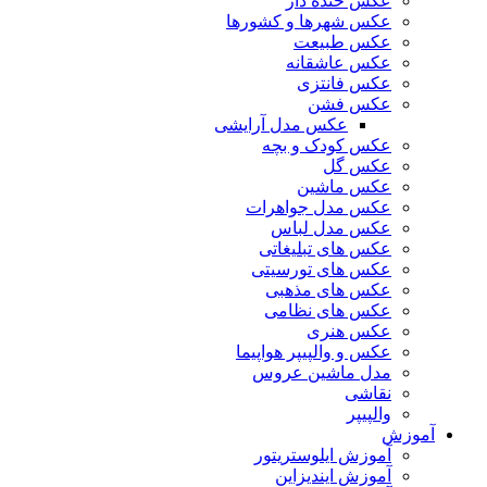
عکس خنده دار
عکس شهرها و کشورها
عکس طبیعت
عکس عاشقانه
عکس فانتزی
عکس فشن
عکس مدل آرایشی
عکس کودک و بچه
عکس گل
عکس ماشین
عکس مدل جواهرات
عکس مدل لباس
عکس های تبلیغاتی
عکس های تورسیتی
عکس های مذهبی
عکس های نظامی
عکس هنری
عکس و والپیپر هواپیما
مدل ماشین عروس
نقاشی
والپیپر
آموزش
آموزش ایلوستریتور
آموزش ایندیزاین