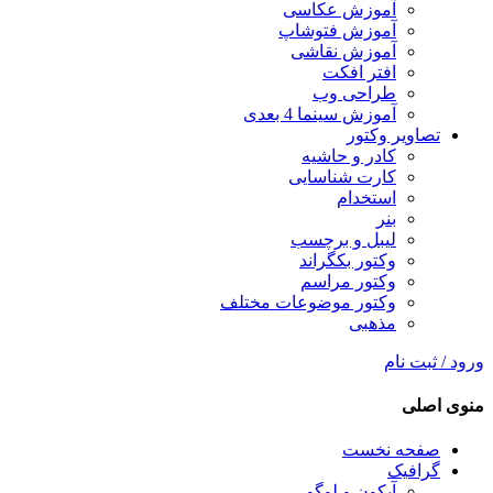
آموزش عکاسی
آموزش فتوشاپ
آموزش نقاشی
افتر افکت
طراحی وب
آموزش سینما 4 بعدی
تصاویر وکتور
کادر و حاشیه
کارت شناسایی
استخدام
بنر
لیبل و برچسب
وکتور بکگراند
وکتور مراسم
وکتور موضوعات مختلف
مذهبی
ورود / ثبت نام
منوی اصلی
صفحه نخست
گرافیک
آیکون و لوگو