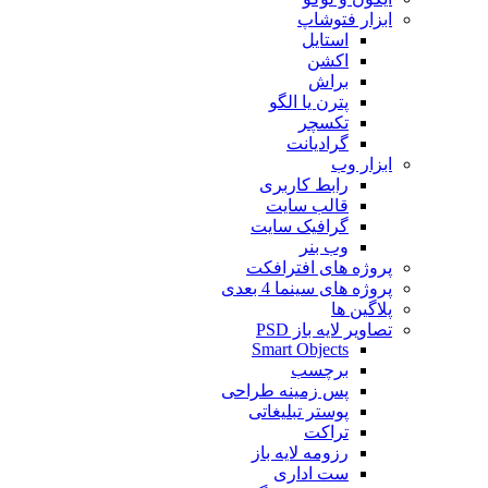
ابزار فتوشاپ
استایل
اکشن
براش
پترن یا الگو
تکسچر
گرادیانت
ابزار وب
رابط کاربری
قالب سایت
گرافیک سایت
وب بنر
پروژه های افترافکت
پروژه های سینما 4 بعدی
پلاگین ها
تصاویر لایه باز PSD
Smart Objects
برچسب
پس زمینه طراحی
پوستر تبلیغاتی
تراکت
رزومه لایه باز
ست اداری