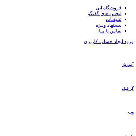
فروشگاه آبی
انجمن های گفتگو
تبلیغـات
پیشنهاد ویـژه
تماس با مـا
ورود
ایجاد حساب کاربری
آموزش
گرافیک
وب
رزومه