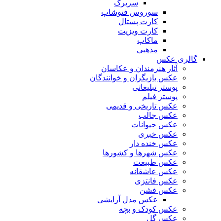
سربرگ
سوروس فتوشاپ
کارت پستال
کارت ویزیت
ماکاپ
مذهبی
گالری عکس
آثار هنرمندان و عکاسان
عکس بازیگران و خوانندگان
پوستر تبلیغاتی
پوستر فیلم
عکس تاریخی و قدیمی
عکس جالب
عکس حیوانات
عکس خبری
عکس خنده دار
عکس شهرها و کشورها
عکس طبیعت
عکس عاشقانه
عکس فانتزی
عکس فشن
عکس مدل آرایشی
عکس کودک و بچه
عکس گل