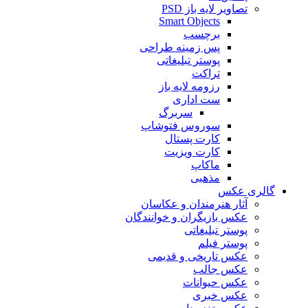
تصاویر لایه باز PSD
Smart Objects
برچسب
پس زمینه طراحی
پوستر تبلیغاتی
تراکت
رزومه لایه باز
ست اداری
سربرگ
سوروس فتوشاپ
کارت پستال
کارت ویزیت
ماکاپ
مذهبی
گالری عکس
آثار هنرمندان و عکاسان
عکس بازیگران و خوانندگان
پوستر تبلیغاتی
پوستر فیلم
عکس تاریخی و قدیمی
عکس جالب
عکس حیوانات
عکس خبری