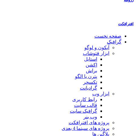
افترافکت
صفحه نخست
گرافیک
آیکون و لوگو
ابزار فتوشاپ
استایل
اکشن
براش
پترن یا الگو
تکسچر
گرادیانت
ابزار وب
رابط کاربری
قالب سایت
گرافیک سایت
وب بنر
پروژه های افترافکت
پروژه های سینما 4 بعدی
پلاگین ها