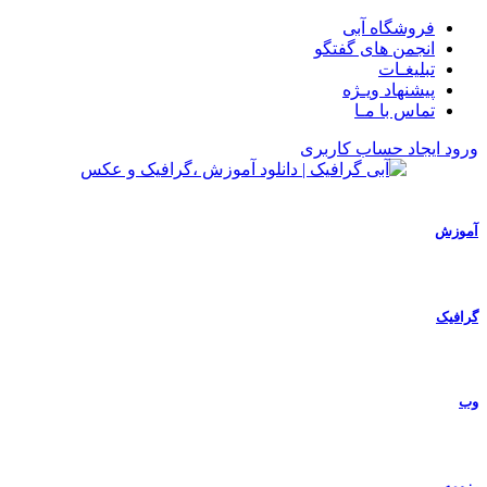
فروشگاه آبی
انجمن های گفتگو
تبلیغـات
پیشنهاد ویـژه
تماس با مـا
ورود
ایجاد حساب کاربری
آموزش
گرافیک
وب
رزومه