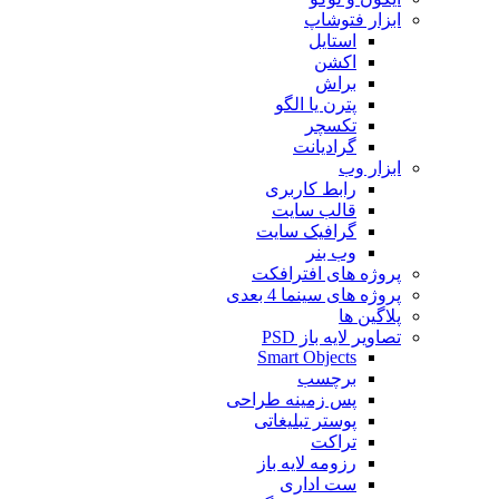
ابزار فتوشاپ
استایل
اکشن
براش
پترن یا الگو
تکسچر
گرادیانت
ابزار وب
رابط کاربری
قالب سایت
گرافیک سایت
وب بنر
پروژه های افترافکت
پروژه های سینما 4 بعدی
پلاگین ها
تصاویر لایه باز PSD
Smart Objects
برچسب
پس زمینه طراحی
پوستر تبلیغاتی
تراکت
رزومه لایه باز
ست اداری