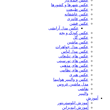
عکس خنده دار
عکس شهرها و کشورها
عکس طبیعت
عکس عاشقانه
عکس فانتزی
عکس فشن
عکس مدل آرایشی
عکس کودک و بچه
عکس گل
عکس ماشین
عکس مدل جواهرات
عکس مدل لباس
عکس های تبلیغاتی
عکس های تورسیتی
عکس های مذهبی
عکس های نظامی
عکس هنری
عکس و والپیپر هواپیما
مدل ماشین عروس
نقاشی
والپیپر
آموزش
آموزش ایلوستریتور
آموزش ایندیزاین