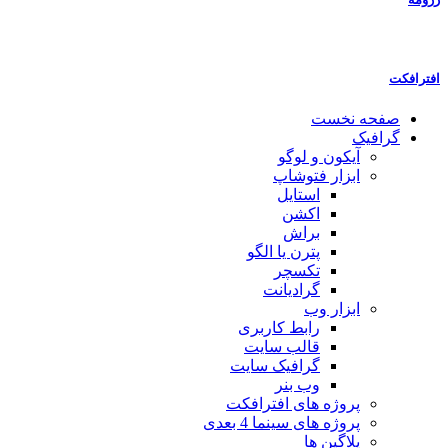
افترافکت
صفحه نخست
گرافیک
آیکون و لوگو
ابزار فتوشاپ
استایل
اکشن
براش
پترن یا الگو
تکسچر
گرادیانت
ابزار وب
رابط کاربری
قالب سایت
گرافیک سایت
وب بنر
پروژه های افترافکت
پروژه های سینما 4 بعدی
پلاگین ها