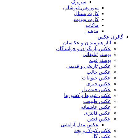
سربرگ
سوروس فتوشاپ
کارت پستال
کارت ویزیت
ماکاپ
مذهبی
گالری عکس
آثار هنرمندان و عکاسان
عکس بازیگران و خوانندگان
پوستر تبلیغاتی
پوستر فیلم
عکس تاریخی و قدیمی
عکس جالب
عکس حیوانات
عکس خبری
عکس خنده دار
عکس شهرها و کشورها
عکس طبیعت
عکس عاشقانه
عکس فانتزی
عکس فشن
عکس مدل آرایشی
عکس کودک و بچه
عکس گل