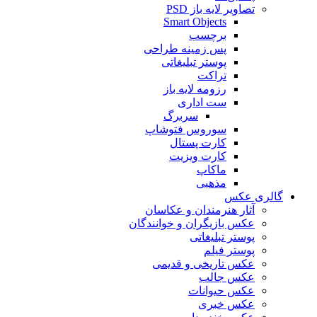
تصاویر لایه باز PSD
Smart Objects
برچسب
پس زمینه طراحی
پوستر تبلیغاتی
تراکت
رزومه لایه باز
ست اداری
سربرگ
سوروس فتوشاپ
کارت پستال
کارت ویزیت
ماکاپ
مذهبی
گالری عکس
آثار هنرمندان و عکاسان
عکس بازیگران و خوانندگان
پوستر تبلیغاتی
پوستر فیلم
عکس تاریخی و قدیمی
عکس جالب
عکس حیوانات
عکس خبری