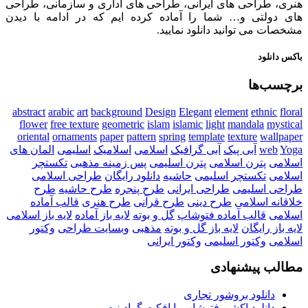
هنری، طراحی های ایرانی، طراحی های اداری و سازمانی، طراحی
های دولتی و… شما را آماده کرده ایم که در ادامه با دیدن
مشخصات می توانید دانلود نمایید.
باکس دانلود
برچسب‌ها
abstract
arabic
art
background
Design
Elegant
element
ethnic
floral
flower
free texture
geometric
islam
islamic
light
mandala
mystical
oriental
ornaments
paper
pattern
spring
template
texture
wallpaper
Yoga
web
آبی پیک
آبی گرافیک
اسلامی
اسلامیک
اسلیمی
المان های
اسلامی
پترن اسلامی
پترن اسلیمی
پس زمینه مذهبی
تکستچر
اسلامی
تکستچر اسلیمی
حاشیه
دانلود رایگان
طراحی اسلامی
طراحی اسلیمی
طراحی ایرانی
طرح پنجره
طرح حاشیه
طرح
خلاقانه اسلامی
طرح دینی
طرح قرآنی
طرح هنری
قالب آماده
اسلامی
قالب آماده فتوشاپ
گل و بوته
لایه باز آماده
لایه باز اسلامی
لایه باز رایگان
لایه باز گل و بوته
مذهبی
وبسایت طراحی
وکتور
اسلامی
وکتور اسلیمی
وکتور ایرانی
مطالب پیشنهادی
دانلود بروشور تجاری
دانلود اکشن فتوشاپ با افکت گرادینت