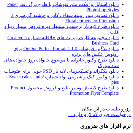
دانلود استایل و افکت متن فتوشاپ با طرح برگ دفتر Paper
Photoshop Styles
دانلود تصاویر پس زمینه شفاف کادر و حاشیه گل سری 3
Floral corners for Photoshop
دانلود طرح لایه باز برچسب پیشنهاد ویژه فروش بسیار زیبا و
فلت
دانلود مجموعه کارت ویزیت های خلاقانه شماره 5 Creative
Business Card
دانلود پلاگین فتوشاپ OnOne Perfect Portrait 1.1.0 برای
روتوش عکس های پرتره
دانلود طرح وکتور خانواده با موضوع خانواده روز خانواده های
شاد مبارک
دانلود بکگراند و تسکچرهای لایه باز PSD چوبی برای فتوشاپ
دانلود وکتور کیک و شیرینی تولد شماره 2 Sweet cakes and
pies
دانلود طرح لایه باز پوستر تبلیغ و فروش محصول Product
Promotion Flyer Template
رزرو
تبلیغات
در این مکان
درخواست چیزی که لازم دارید ...
نرم افزار های ضروری