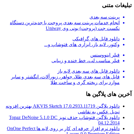
تبلیغات متنی
پرینت سه بعدی
انجام خدمات پرینت سه بعدی پروجت با جدیدترین دستگاه
نکست جت (پروجت) یونی وی Uniway
دانلود فایل های گرافیکی
وکتور، لایه باز، ابزاری های فتوشاپ و...
فیلر اینووسنس
فیلر مناسب لب، خط خنده و زیبایی
دانلود فایل های سه بعدی لایه باز
فایل های سه بعدی طلا، جواهر، زیورآلات، انگشتر و سایر
موارد برای ریخته گری و ساخت طلا
آخرین های پلاگین ها
دانلود پلاگین AKVIS Sketch 17.0.2933.11719 بهترین افزونه
تبدیل عکس به نقاشی
دانلود پلاگین فتوشاپ حذف نویز Topaz DeNoise 5.1.0 DC
04.12.2014
دانلود نرم افزار حرفه ای کار بر روی لایه ها OnOne Perfect
Layers 9.0 Premium Edition