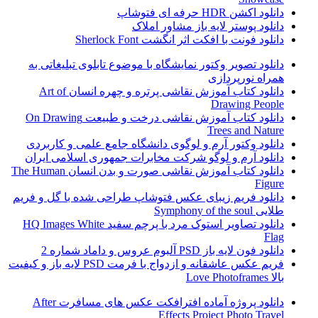
دانلود اکشن HDR حرفه ای فتوشاپ
دانلود پوستر لایه باز مشاور املاک
دانلود فونت با افکت اثر انگشت Sherlock Font
دانلود تصویر وکتور نمایشگاه با موضوع تابلوی تبلیغاتی به
همراه نورپردازی
دانلود کتاب آموزش نقاشی پرتره و چهره انسان Art of
Drawing People
دانلود کتاب آموزش نقاشی درخت و طبیعت On Drawing
Trees and Nature
دانلود وکتور آرم و لوگوی دانشگاه جامع علمی و کاربردی
دانلود آرم و لوگو شرکت مخابرات جمهوری اسلامی ایران
دانلود کتاب آموزش نقاشی صورت و بدن انسان The Human
Figure
دانلود فریم زیبای عکس فتوشاپ طراحی شده با گل و فریم
طلایی Symphony of the soul
دانلود تصاویر استوک مرد با پرچم سفید HQ Images White
Flag
دانلود فون لایه باز PSD آلبوم عروس و داماد شماره 2
فریم عکس عاشقانه و ازدواج با فرمت PSD لایه باز و کیفیت
بالا Love Photoframes
دانلود پروژه آماده افترافکت عکس های مسافرت After
Effects Project Photo Travel