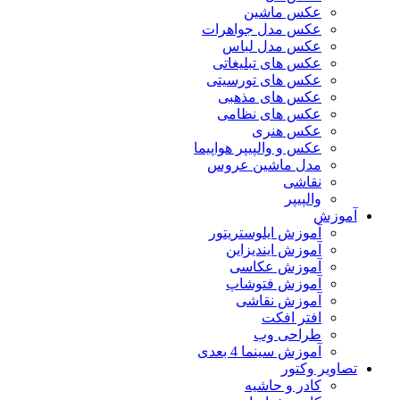
عکس ماشین
عکس مدل جواهرات
عکس مدل لباس
عکس های تبلیغاتی
عکس های تورسیتی
عکس های مذهبی
عکس های نظامی
عکس هنری
عکس و والپیپر هواپیما
مدل ماشین عروس
نقاشی
والپیپر
آموزش
آموزش ایلوستریتور
آموزش ایندیزاین
آموزش عکاسی
آموزش فتوشاپ
آموزش نقاشی
افتر افکت
طراحی وب
آموزش سینما 4 بعدی
تصاویر وکتور
کادر و حاشیه