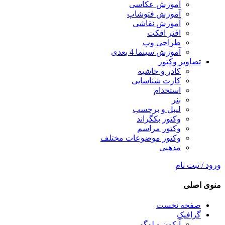
آموزش عکاسی
آموزش فتوشاپ
آموزش نقاشی
افتر افکت
طراحی وب
آموزش سینما 4 بعدی
تصاویر وکتور
کادر و حاشیه
کارت شناسایی
استخدام
بنر
لیبل و برچسب
وکتور بکگراند
وکتور مراسم
وکتور موضوعات مختلف
مذهبی
ورود / ثبت نام
منوی اصلی
صفحه نخست
گرافیک
آیکون و لوگو