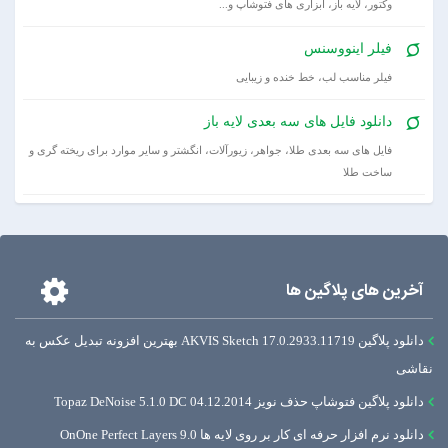
وکتور، لایه باز، ابزاری های فتوشاپ و...
فیلر اینووسنس
فیلر مناسب لب، خط خنده و زیبایی
دانلود فایل های سه بعدی لایه باز
فایل های سه بعدی طلا، جواهر، زیورآلات، انگشتر و سایر موارد برای ریخته گری و
ساخت طلا
آخرین های پلاگین ها
دانلود پلاگین AKVIS Sketch 17.0.2933.11719 بهترین افزونه تبدیل عکس به
نقاشی
دانلود پلاگین فتوشاپ حذف نویز Topaz DeNoise 5.1.0 DC 04.12.2014
دانلود نرم افزار حرفه ای کار بر روی لایه ها OnOne Perfect Layers 9.0