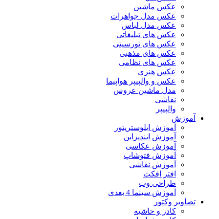
عکس ماشین
عکس مدل جواهرات
عکس مدل لباس
عکس های تبلیغاتی
عکس های تورسیتی
عکس های مذهبی
عکس های نظامی
عکس هنری
عکس و والپیپر هواپیما
مدل ماشین عروس
نقاشی
والپیپر
آموزش
آموزش ایلوستریتور
آموزش ایندیزاین
آموزش عکاسی
آموزش فتوشاپ
آموزش نقاشی
افتر افکت
طراحی وب
آموزش سینما 4 بعدی
تصاویر وکتور
کادر و حاشیه