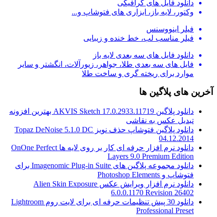
دانلود فایل های گرافیکی
وکتور، لایه باز، ابزاری های فتوشاپ و...
فیلر اینووسنس
فیلر مناسب لب، خط خنده و زیبایی
دانلود فایل های سه بعدی لایه باز
فایل های سه بعدی طلا، جواهر، زیورآلات، انگشتر و سایر
موارد برای ریخته گری و ساخت طلا
آخرین های پلاگین ها
دانلود پلاگین AKVIS Sketch 17.0.2933.11719 بهترین افزونه
تبدیل عکس به نقاشی
دانلود پلاگین فتوشاپ حذف نویز Topaz DeNoise 5.1.0 DC
04.12.2014
دانلود نرم افزار حرفه ای کار بر روی لایه ها OnOne Perfect
Layers 9.0 Premium Edition
دانلود مجموعه پلاگین های Imagenomic Plug-in Suite برای
فتوشاپ و Photoshop Elements
دانلود نرم افزار ویرایش عکس Alien Skin Exposure
6.0.0.1170 Revision 26402
دانلود 30 پیش تنظیمات حرفه ای برای لایت روم Lightroom
Professional Preset