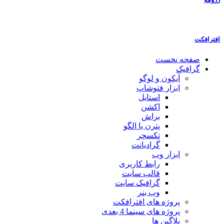
افترافکت
صفحه نخست
گرافیک
آیکون و لوگو
ابزار فتوشاپ
استایل
اکشن
براش
پترن یا الگو
تکسچر
گرادیانت
ابزار وب
رابط کاربری
قالب سایت
گرافیک سایت
وب بنر
پروژه های افترافکت
پروژه های سینما 4 بعدی
پلاگین ها