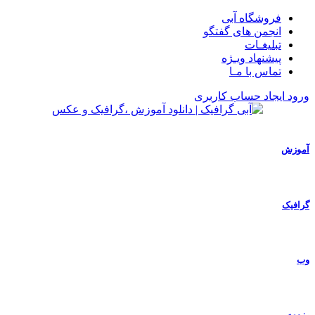
فروشگاه آبی
انجمن های گفتگو
تبلیغـات
پیشنهاد ویـژه
تماس با مـا
ورود
ایجاد حساب کاربری
آموزش
گرافیک
وب
رزومه