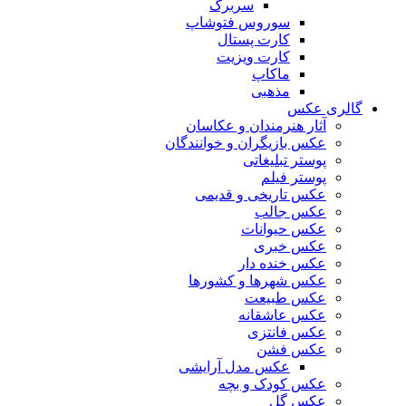
سربرگ
سوروس فتوشاپ
کارت پستال
کارت ویزیت
ماکاپ
مذهبی
گالری عکس
آثار هنرمندان و عکاسان
عکس بازیگران و خوانندگان
پوستر تبلیغاتی
پوستر فیلم
عکس تاریخی و قدیمی
عکس جالب
عکس حیوانات
عکس خبری
عکس خنده دار
عکس شهرها و کشورها
عکس طبیعت
عکس عاشقانه
عکس فانتزی
عکس فشن
عکس مدل آرایشی
عکس کودک و بچه
عکس گل