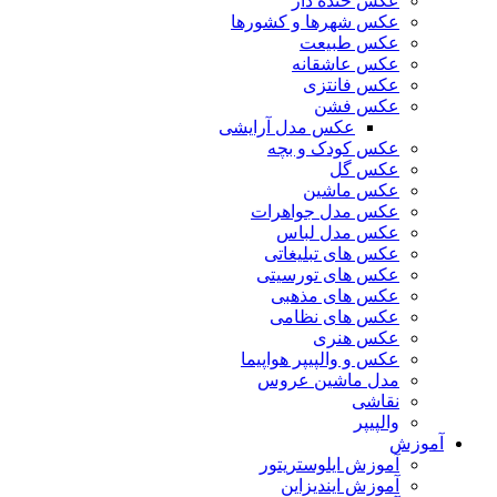
عکس خنده دار
عکس شهرها و کشورها
عکس طبیعت
عکس عاشقانه
عکس فانتزی
عکس فشن
عکس مدل آرایشی
عکس کودک و بچه
عکس گل
عکس ماشین
عکس مدل جواهرات
عکس مدل لباس
عکس های تبلیغاتی
عکس های تورسیتی
عکس های مذهبی
عکس های نظامی
عکس هنری
عکس و والپیپر هواپیما
مدل ماشین عروس
نقاشی
والپیپر
آموزش
آموزش ایلوستریتور
آموزش ایندیزاین