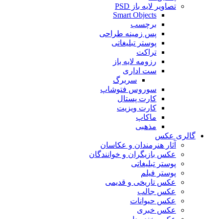
تصاویر لایه باز PSD
Smart Objects
برچسب
پس زمینه طراحی
پوستر تبلیغاتی
تراکت
رزومه لایه باز
ست اداری
سربرگ
سوروس فتوشاپ
کارت پستال
کارت ویزیت
ماکاپ
مذهبی
گالری عکس
آثار هنرمندان و عکاسان
عکس بازیگران و خوانندگان
پوستر تبلیغاتی
پوستر فیلم
عکس تاریخی و قدیمی
عکس جالب
عکس حیوانات
عکس خبری