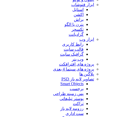
ابزار فتوشاپ
استایل
اکشن
براش
پترن یا الگو
تکسچر
گرادیانت
ابزار وب
رابط کاربری
قالب سایت
گرافیک سایت
وب بنر
پروژه های افترافکت
پروژه های سینما 4 بعدی
پلاگین ها
تصاویر لایه باز PSD
Smart Objects
برچسب
پس زمینه طراحی
پوستر تبلیغاتی
تراکت
رزومه لایه باز
ست اداری