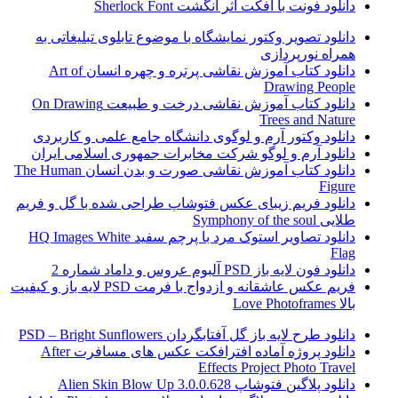
دانلود فونت با افکت اثر انگشت Sherlock Font
دانلود تصویر وکتور نمایشگاه با موضوع تابلوی تبلیغاتی به
همراه نورپردازی
دانلود کتاب آموزش نقاشی پرتره و چهره انسان Art of
Drawing People
دانلود کتاب آموزش نقاشی درخت و طبیعت On Drawing
Trees and Nature
دانلود وکتور آرم و لوگوی دانشگاه جامع علمی و کاربردی
دانلود آرم و لوگو شرکت مخابرات جمهوری اسلامی ایران
دانلود کتاب آموزش نقاشی صورت و بدن انسان The Human
Figure
دانلود فریم زیبای عکس فتوشاپ طراحی شده با گل و فریم
طلایی Symphony of the soul
دانلود تصاویر استوک مرد با پرچم سفید HQ Images White
Flag
دانلود فون لایه باز PSD آلبوم عروس و داماد شماره 2
فریم عکس عاشقانه و ازدواج با فرمت PSD لایه باز و کیفیت
بالا Love Photoframes
دانلود طرح لایه باز گل آفتابگردان PSD – Bright Sunflowers
دانلود پروژه آماده افترافکت عکس های مسافرت After
Effects Project Photo Travel
دانلود پلاگین فتوشاپ Alien Skin Blow Up 3.0.0.628