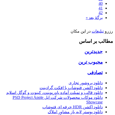
40
41
42
برگهٔ بعد »
رزرو
تبلیغات
در این مکان
مطالب بر اساس
جدیدترین
محبوب ترین
تصادفی
دانلود بروشور تجاری
دانلود اکشن فتوشاپ با افکت گرادینت
دانلود قالب و تمپلت آماده پاورپوینت، کینوت و گوگل اسلاید
دانلود موکاپ محصولات شرکت اپل PSD Project Apple
Showcase
دانلود اکشن HDR حرفه ای فتوشاپ
دانلود پوستر لایه باز مشاور املاک