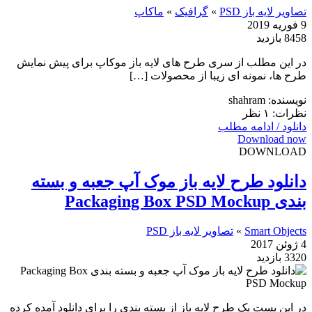
تصاویر لایه باز PSD
»
گرافیک
»
ماکاپ
9 فوریه 2019
8458 بازدید
در این مطلب از سری طرح های لایه باز موکاپ برای پیش نمایش
طرح ها، نمونه ای زیبا از محصولات […]
نویسنده: shahram
نظرات: ۱ نظر
دانلود / ادامه مطلب
Download now
DOWNLOAD
دانلود طرح لایه باز موک آپ جعبه و بسته
بندی Packaging Box PSD Mockup
Smart Objects
»
تصاویر لایه باز PSD
4 ژوئن 2017
3320 بازدید
در این پست یک طرح لایه باز از بسته بندی را برای دانلود آمده کرده