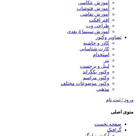
آموزش عکاسی
آموزش فتوشاپ
آموزش نقاشی
افتر افکت
طراحی وب
آموزش سینما 4 بعدی
تصاویر وکتور
کادر و حاشیه
کارت شناسایی
استخدام
بنر
لیبل و برچسب
وکتور بکگراند
وکتور مراسم
وکتور موضوعات مختلف
مذهبی
ورود / ثبت نام
منوی اصلی
صفحه نخست
گرافیک
آیکون و لوگو