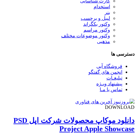
کارت شناسایی
استخدام
بنر
لیبل و برچسب
وکتور بکگراند
وکتور مراسم
وکتور موضوعات مختلف
مذهبی
دسترسی ها
فروشگاه آبی
انجمن های گفتگو
تبلیغـات
پیشنهاد ویـژه
تماس با مـا
DOWNLOAD
دانلود موکاپ محصولات شرکت اپل PSD
Project Apple Showcase