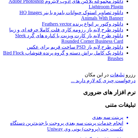
دانلود مجموعه پلاگین های ادوب لایتروم Adobe Photoshop
Lightroom Plugin
دانلود تصاویر استوک حیوانات بامزه با بنر HQ Images
Animals With Banner
دانلود وکتور پر انواع پرنده Feathers vector
دانلود طرح لایه باز رزومه کاری فلت کاملا حرفه ای و زیبا
دانلود طرح لایه باز کارت ویزیت با کناره های گرد Sleek
Rounded Corner Business Card
دانلود طرح لایه باز PSD ساخت فریم برای عکس
دانلود پک کامل براش دسته و گروه پرنده فتوشاپ Bird Flock
Brushes
رزرو
تبلیغات
در این مکان
درخواست چیزی که لازم دارید ...
نرم افزار های ضروری
تبلیغات متنی
پرینت سه بعدی
انجام خدمات پرینت سه بعدی پروجت با جدیدترین دستگاه
نکست جت (پروجت) یونی وی Uniway