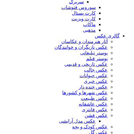
سربرگ
سوروس فتوشاپ
کارت پستال
کارت ویزیت
ماکاپ
مذهبی
گالری عکس
آثار هنرمندان و عکاسان
عکس بازیگران و خوانندگان
پوستر تبلیغاتی
پوستر فیلم
عکس تاریخی و قدیمی
عکس جالب
عکس حیوانات
عکس خبری
عکس خنده دار
عکس شهرها و کشورها
عکس طبیعت
عکس عاشقانه
عکس فانتزی
عکس فشن
عکس مدل آرایشی
عکس کودک و بچه
عکس گل