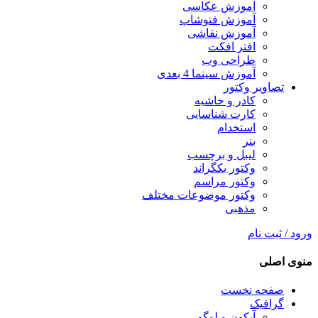
آموزش عکاسی
آموزش فتوشاپ
آموزش نقاشی
افتر افکت
طراحی وب
آموزش سینما 4 بعدی
تصاویر وکتور
کادر و حاشیه
کارت شناسایی
استخدام
بنر
لیبل و برچسب
وکتور بکگراند
وکتور مراسم
وکتور موضوعات مختلف
مذهبی
ورود / ثبت نام
منوی اصلی
صفحه نخست
گرافیک
آیکون و لوگو