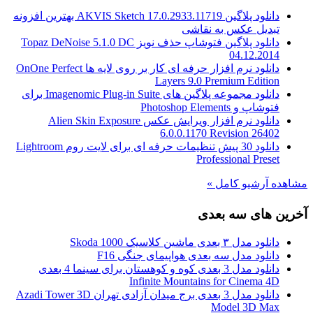
دانلود پلاگین AKVIS Sketch 17.0.2933.11719 بهترین افزونه
تبدیل عکس به نقاشی
دانلود پلاگین فتوشاپ حذف نویز Topaz DeNoise 5.1.0 DC
04.12.2014
دانلود نرم افزار حرفه ای کار بر روی لایه ها OnOne Perfect
Layers 9.0 Premium Edition
دانلود مجموعه پلاگین های Imagenomic Plug-in Suite برای
فتوشاپ و Photoshop Elements
دانلود نرم افزار ویرایش عکس Alien Skin Exposure
6.0.0.1170 Revision 26402
دانلود 30 پیش تنظیمات حرفه ای برای لایت روم Lightroom
Professional Preset
مشاهده آرشیو کامل »
آخرین های سه بعدی
دانلود مدل ۳ بعدی ماشین کلاسیک Skoda 1000
دانلود مدل سه بعدی هواپیمای جنگی F16
دانلود مدل 3 بعدی کوه و کوهستان برای سینما 4 بعدی
Infinite Mountains for Cinema 4D
دانلود مدل 3 بعدی برج میدان آزادی تهران Azadi Tower 3D
Model 3D Max