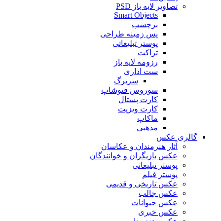
تصاویر لایه باز PSD
Smart Objects
برچسب
پس زمینه طراحی
پوستر تبلیغاتی
تراکت
رزومه لایه باز
ست اداری
سربرگ
سوروس فتوشاپ
کارت پستال
کارت ویزیت
ماکاپ
مذهبی
گالری عکس
آثار هنرمندان و عکاسان
عکس بازیگران و خوانندگان
پوستر تبلیغاتی
پوستر فیلم
عکس تاریخی و قدیمی
عکس جالب
عکس حیوانات
عکس خبری