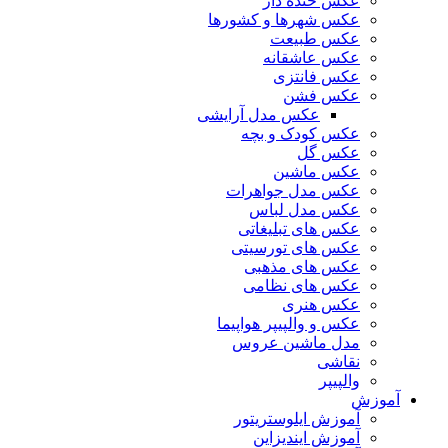
عکس خنده دار
عکس شهرها و کشورها
عکس طبیعت
عکس عاشقانه
عکس فانتزی
عکس فشن
عکس مدل آرایشی
عکس کودک و بچه
عکس گل
عکس ماشین
عکس مدل جواهرات
عکس مدل لباس
عکس های تبلیغاتی
عکس های تورسیتی
عکس های مذهبی
عکس های نظامی
عکس هنری
عکس و والپیپر هواپیما
مدل ماشین عروس
نقاشی
والپیپر
آموزش
آموزش ایلوستریتور
آموزش ایندیزاین