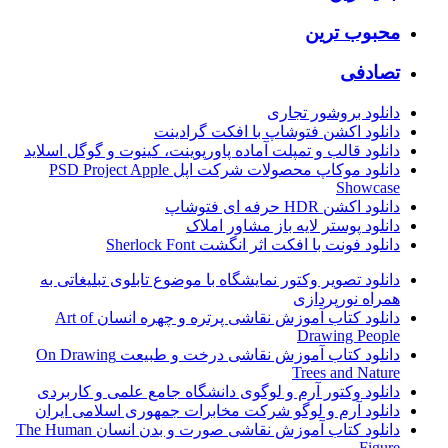
محبوب ترین
تصادفی
دانلود بروشور تجاری
دانلود اکشن فتوشاپ با افکت گرادینت
دانلود قالب و تمپلت آماده پاورپوینت، کینوت و گوگل اسلاید
دانلود موکاپ محصولات شرکت اپل PSD Project Apple
Showcase
دانلود اکشن HDR حرفه ای فتوشاپ
دانلود پوستر لایه باز مشاور املاک
دانلود فونت با افکت اثر انگشت Sherlock Font
دانلود تصویر وکتور نمایشگاه با موضوع تابلوی تبلیغاتی به
همراه نورپردازی
دانلود کتاب آموزش نقاشی پرتره و چهره انسان Art of
Drawing People
دانلود کتاب آموزش نقاشی درخت و طبیعت On Drawing
Trees and Nature
دانلود وکتور آرم و لوگوی دانشگاه جامع علمی و کاربردی
دانلود آرم و لوگو شرکت مخابرات جمهوری اسلامی ایران
دانلود کتاب آموزش نقاشی صورت و بدن انسان The Human
Figure