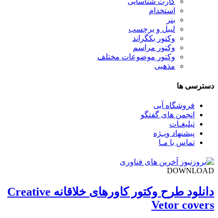
کارت شناسایی
استخدام
بنر
لیبل و برچسب
وکتور بکگراند
وکتور مراسم
وکتور موضوعات مختلف
مذهبی
دسترسی ها
فروشگاه آبی
انجمن های گفتگو
تبلیغـات
پیشنهاد ویـژه
تماس با مـا
DOWNLOAD
دانلود طرح وکتور کاورهای خلاقانه Creative
Vetor covers