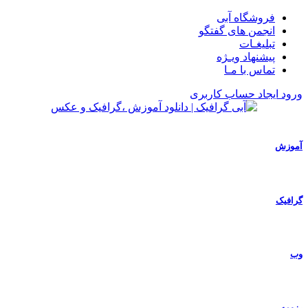
فروشگاه آبی
انجمن های گفتگو
تبلیغـات
پیشنهاد ویـژه
تماس با مـا
ورود
ایجاد حساب کاربری
آموزش
گرافیک
وب
رزومه