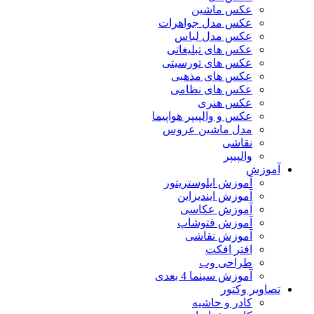
عکس ماشین
عکس مدل جواهرات
عکس مدل لباس
عکس های تبلیغاتی
عکس های تورسیتی
عکس های مذهبی
عکس های نظامی
عکس هنری
عکس و والپیپر هواپیما
مدل ماشین عروس
نقاشی
والپیپر
آموزش
آموزش ایلوستریتور
آموزش ایندیزاین
آموزش عکاسی
آموزش فتوشاپ
آموزش نقاشی
افتر افکت
طراحی وب
آموزش سینما 4 بعدی
تصاویر وکتور
کادر و حاشیه