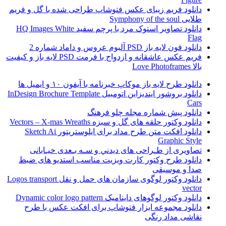
دانلود فریم زیبای عکس فتوشاپ طراحی شده با گل و فریم
طلایی Symphony of the soul
دانلود تصاویر استوک مرد با پرچم سفید HQ Images White
Flag
دانلود فون لایه باز PSD آلبوم عروس و داماد شماره 2
فریم عکس عاشقانه و ازدواج با فرمت PSD لایه باز و کیفیت
بالا Love Photoframes
دانلود طرح لایه باز موکاپ خبرنامه با آیفون ۱۰ و ایمیل ها
دانلود بروشور ایندیزاین اتومبیل InDesign Brochure Template
Cars
دانلود پیش شماره مجله چلو فرهنگ
دانلود وکتور حلقه های گل و سبزه Vectors – X-mas Wreaths
دانلود افکت متن طرح مداد برای ایلوستریتور Sketch Ai
Graphic Style
تصاویری از طـراحی های ديدني و سـه بـعدی خیـابانی
دانلود طرح وکتور کارت ویزیت مناسب استدیو های ضبط
صدا و موسیقی
دانلود وکتور لوگوی سازمان های حمل و نقل Logos transport
vector
دانلود وکتور لوگوهای داینامیک Dynamic color logo pattern
دانلود مجموعه ابزار فتوشاپ برای افکت عکس با طرح
نقاشی مداد رنگی