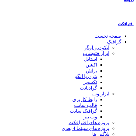
افترافکت
صفحه نخست
گرافیک
آیکون و لوگو
ابزار فتوشاپ
استایل
اکشن
براش
پترن یا الگو
تکسچر
گرادیانت
ابزار وب
رابط کاربری
قالب سایت
گرافیک سایت
وب بنر
پروژه های افترافکت
پروژه های سینما 4 بعدی
پلاگین ها