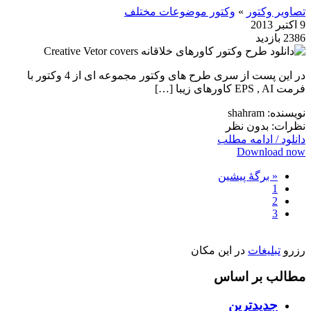
تصاویر وکتور
»
وکتور موضوعات مختلف
9 اکتبر 2013
2386 بازدید
در این پست از سری طرح های وکتور مجموعه ای از 4 وکتور با
فرمت EPS , AI کاورهای زیبا […]
نویسنده: shahram
نظرات: بدون نظر
دانلود / ادامه مطلب
Download now
« برگه‌ٔ پیشین
1
2
3
رزرو
تبلیغات
در این مکان
مطالب بر اساس
جدیدترین