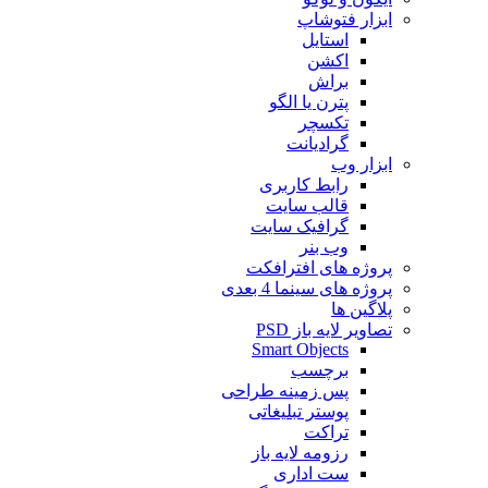
ابزار فتوشاپ
استایل
اکشن
براش
پترن یا الگو
تکسچر
گرادیانت
ابزار وب
رابط کاربری
قالب سایت
گرافیک سایت
وب بنر
پروژه های افترافکت
پروژه های سینما 4 بعدی
پلاگین ها
تصاویر لایه باز PSD
Smart Objects
برچسب
پس زمینه طراحی
پوستر تبلیغاتی
تراکت
رزومه لایه باز
ست اداری