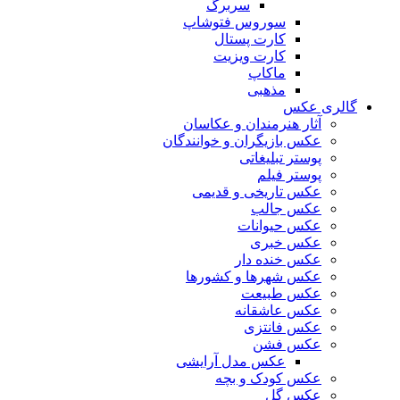
سربرگ
سوروس فتوشاپ
کارت پستال
کارت ویزیت
ماکاپ
مذهبی
گالری عکس
آثار هنرمندان و عکاسان
عکس بازیگران و خوانندگان
پوستر تبلیغاتی
پوستر فیلم
عکس تاریخی و قدیمی
عکس جالب
عکس حیوانات
عکس خبری
عکس خنده دار
عکس شهرها و کشورها
عکس طبیعت
عکس عاشقانه
عکس فانتزی
عکس فشن
عکس مدل آرایشی
عکس کودک و بچه
عکس گل