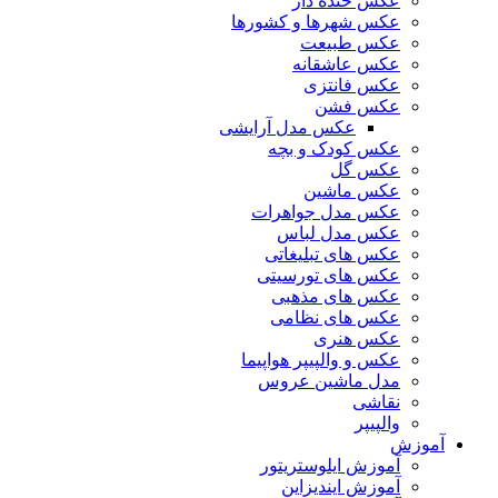
عکس خنده دار
عکس شهرها و کشورها
عکس طبیعت
عکس عاشقانه
عکس فانتزی
عکس فشن
عکس مدل آرایشی
عکس کودک و بچه
عکس گل
عکس ماشین
عکس مدل جواهرات
عکس مدل لباس
عکس های تبلیغاتی
عکس های تورسیتی
عکس های مذهبی
عکس های نظامی
عکس هنری
عکس و والپیپر هواپیما
مدل ماشین عروس
نقاشی
والپیپر
آموزش
آموزش ایلوستریتور
آموزش ایندیزاین