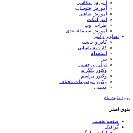
آموزش عکاسی
آموزش فتوشاپ
آموزش نقاشی
افتر افکت
طراحی وب
آموزش سینما 4 بعدی
تصاویر وکتور
کادر و حاشیه
کارت شناسایی
استخدام
بنر
لیبل و برچسب
وکتور بکگراند
وکتور مراسم
وکتور موضوعات مختلف
مذهبی
ورود / ثبت نام
منوی اصلی
صفحه نخست
گرافیک
آیکون و لوگو