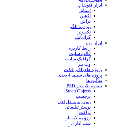
ابزار فتوشاپ
استایل
اکشن
براش
پترن یا الگو
تکسچر
گرادیانت
ابزار وب
رابط کاربری
قالب سایت
گرافیک سایت
وب بنر
پروژه های افترافکت
پروژه های سینما 4 بعدی
پلاگین ها
تصاویر لایه باز PSD
Smart Objects
برچسب
پس زمینه طراحی
پوستر تبلیغاتی
تراکت
رزومه لایه باز
ست اداری