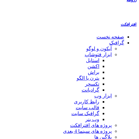
افترافکت
صفحه نخست
گرافیک
آیکون و لوگو
ابزار فتوشاپ
استایل
اکشن
براش
پترن یا الگو
تکسچر
گرادیانت
ابزار وب
رابط کاربری
قالب سایت
گرافیک سایت
وب بنر
پروژه های افترافکت
پروژه های سینما 4 بعدی
پلاگین ها