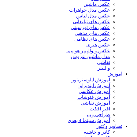
عکس ماشین
عکس مدل جواهرات
عکس مدل لباس
عکس های تبلیغاتی
عکس های تورسیتی
عکس های مذهبی
عکس های نظامی
عکس هنری
عکس و والپیپر هواپیما
مدل ماشین عروس
نقاشی
والپیپر
آموزش
آموزش ایلوستریتور
آموزش ایندیزاین
آموزش عکاسی
آموزش فتوشاپ
آموزش نقاشی
افتر افکت
طراحی وب
آموزش سینما 4 بعدی
تصاویر وکتور
کادر و حاشیه