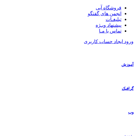
فروشگاه آبی
انجمن های گفتگو
تبلیغـات
پیشنهاد ویـژه
تماس با مـا
ورود
ایجاد حساب کاربری
آموزش
گرافیک
وب
رزومه