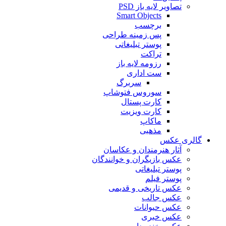
تصاویر لایه باز PSD
Smart Objects
برچسب
پس زمینه طراحی
پوستر تبلیغاتی
تراکت
رزومه لایه باز
ست اداری
سربرگ
سوروس فتوشاپ
کارت پستال
کارت ویزیت
ماکاپ
مذهبی
گالری عکس
آثار هنرمندان و عکاسان
عکس بازیگران و خوانندگان
پوستر تبلیغاتی
پوستر فیلم
عکس تاریخی و قدیمی
عکس جالب
عکس حیوانات
عکس خبری