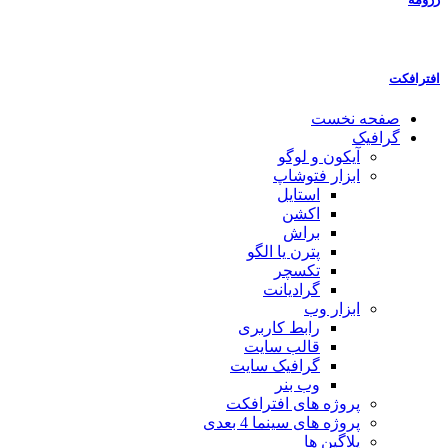
افترافکت
صفحه نخست
گرافیک
آیکون و لوگو
ابزار فتوشاپ
استایل
اکشن
براش
پترن یا الگو
تکسچر
گرادیانت
ابزار وب
رابط کاربری
قالب سایت
گرافیک سایت
وب بنر
پروژه های افترافکت
پروژه های سینما 4 بعدی
پلاگین ها