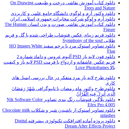
دانلود کتاب آموزش نقاشی درخت و طبیعت On Drawing
Trees and Nature
دانلود وکتور آرم و لوگوی دانشگاه جامع علمی و کاربردی
دانلود آرم و لوگو شرکت مخابرات جمهوری اسلامی ایران
دانلود کتاب آموزش نقاشی صورت و بدن انسان The Human
Figure
دانلود فریم زیبای عکس فتوشاپ طراحی شده با گل و فریم
طلایی Symphony of the soul
دانلود تصاویر استوک مرد با پرچم سفید HQ Images White
Flag
دانلود فون لایه باز PSD آلبوم عروس و داماد شماره 2
فریم عکس عاشقانه و ازدواج با فرمت PSD لایه باز و کیفیت
بالا Love Photoframes
دانلود طرح لایه باز مرد متفکر در حال بررسی ایمیل های
کاری
دانلود طرح وکتور ماه رمضان با تایپوگرافی شَهْرُ رَمَضَانَ
الَّذِی أُنزِلَ فِیهِ الْقُرْآنُ
دانلود پلاگین فتوشاپ رنگ بندی تصاویر Nik Software Color
Efex Pro 4.005
دانلود تصاویر استوک از پاشیدن شیر و شکلات Chocolate milk
splashes
دانلود پروژه آماده افترافکت تکنولوژی پیشرفته Digital
Dream After Effects Project