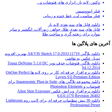
وکتور، لایه باز، ابزاری های فتوشاپ و...
فیلر اینووسنس
فیلر مناسب لب، خط خنده و زیبایی
دانلود فایل های سه بعدی لایه باز
فایل های سه بعدی طلا، جواهر، زیورآلات، انگشتر و سایر
موارد برای ریخته گری و ساخت طلا
آخرین های پلاگین ها
دانلود پلاگین AKVIS Sketch 17.0.2933.11719 بهترین افزونه
تبدیل عکس به نقاشی
دانلود پلاگین فتوشاپ حذف نویز Topaz DeNoise 5.1.0 DC
04.12.2014
دانلود نرم افزار حرفه ای کار بر روی لایه ها OnOne Perfect
Layers 9.0 Premium Edition
دانلود مجموعه پلاگین های Imagenomic Plug-in Suite برای
فتوشاپ و Photoshop Elements
دانلود نرم افزار ویرایش عکس Alien Skin Exposure
6.0.0.1170 Revision 26402
دانلود 30 پیش تنظیمات حرفه ای برای لایت روم Lightroom
Professional Preset