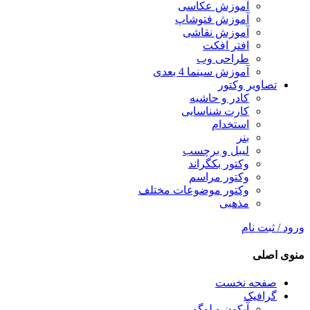
آموزش عکاسی
آموزش فتوشاپ
آموزش نقاشی
افتر افکت
طراحی وب
آموزش سینما 4 بعدی
تصاویر وکتور
کادر و حاشیه
کارت شناسایی
استخدام
بنر
لیبل و برچسب
وکتور بکگراند
وکتور مراسم
وکتور موضوعات مختلف
مذهبی
ورود / ثبت نام
منوی اصلی
صفحه نخست
گرافیک
آیکون و لوگو