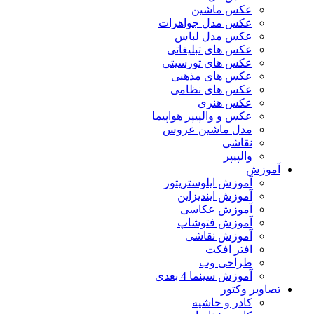
عکس ماشین
عکس مدل جواهرات
عکس مدل لباس
عکس های تبلیغاتی
عکس های تورسیتی
عکس های مذهبی
عکس های نظامی
عکس هنری
عکس و والپیپر هواپیما
مدل ماشین عروس
نقاشی
والپیپر
آموزش
آموزش ایلوستریتور
آموزش ایندیزاین
آموزش عکاسی
آموزش فتوشاپ
آموزش نقاشی
افتر افکت
طراحی وب
آموزش سینما 4 بعدی
تصاویر وکتور
کادر و حاشیه