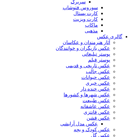
سربرگ
سوروس فتوشاپ
کارت پستال
کارت ویزیت
ماکاپ
مذهبی
گالری عکس
آثار هنرمندان و عکاسان
عکس بازیگران و خوانندگان
پوستر تبلیغاتی
پوستر فیلم
عکس تاریخی و قدیمی
عکس جالب
عکس حیوانات
عکس خبری
عکس خنده دار
عکس شهرها و کشورها
عکس طبیعت
عکس عاشقانه
عکس فانتزی
عکس فشن
عکس مدل آرایشی
عکس کودک و بچه
عکس گل