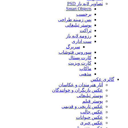
تصاویر لایه باز PSD
Smart Objects
برچسب
پس زمینه طراحی
پوستر تبلیغاتی
تراکت
رزومه لایه باز
ست اداری
سربرگ
سوروس فتوشاپ
کارت پستال
کارت ویزیت
ماکاپ
مذهبی
گالری عکس
آثار هنرمندان و عکاسان
عکس بازیگران و خوانندگان
پوستر تبلیغاتی
پوستر فیلم
عکس تاریخی و قدیمی
عکس جالب
عکس حیوانات
عکس خبری