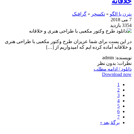
خلاقانه
پترن یا الگو
»
تکسچر
»
گرافیک
7 می 2018
3354 بازدید
در این پست برای شما عزیزان طرح وکتور مکعبی با طراحی هنری
و خلاقانه آماده کرده ایم که امیدواریم از […]
نویسنده: admin
نظرات: بدون نظر
دانلود / ادامه مطلب
Download now
1
2
3
4
5
6
7
برگهٔ بعد »