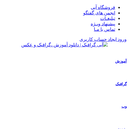
فروشگاه آبی
انجمن های گفتگو
تبلیغـات
پیشنهاد ویـژه
تماس با مـا
ورود
ایجاد حساب کاربری
آموزش
گرافیک
وب
رزومه