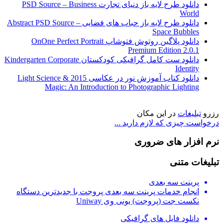
دانلود طرح لایه باز دنیای تجارت PSD Source – Business
World
دانلود طرح لایه باز حباب های فضایی Abstract PSD Source –
Space Bubbles
دانلود پلاگین روتوش فتوشاپ OnOne Perfect Portrait
Premium Edition 2.0.1
دانلود ست کامل گرافیکی کودکستان Kindergarten Corporate
Identity
دانلود کتاب آموزش نور در عکاسی 2015 Light Science &
Magic: An Introduction to Photographic Lighting
رزرو
تبلیغات
در این مکان
درخواست چیزی که لازم دارید ...
نرم افزار های ضروری
تبلیغات متنی
پرینت سه بعدی
انجام خدمات پرینت سه بعدی پروجت با جدیدترین دستگاه
نکست جت (پروجت) یونی وی Uniway
دانلود فایل های گرافیکی