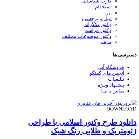
کارت شناسایی
استخدام
بنر
لیبل و برچسب
وکتور بکگراند
وکتور مراسم
وکتور موضوعات مختلف
مذهبی
دسترسی ها
فروشگاه آبی
انجمن های گفتگو
تبلیغـات
پیشنهاد ویـژه
تماس با مـا
DOWNLOAD
دانلود طرح وکتور اسلامی با طراحی
ژئومتریک و طلایی رنگ شیک