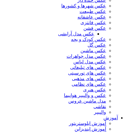
عکس خنده دار
عکس شهرها و کشورها
عکس طبیعت
عکس عاشقانه
عکس فانتزی
عکس فشن
عکس مدل آرایشی
عکس کودک و بچه
عکس گل
عکس ماشین
عکس مدل جواهرات
عکس مدل لباس
عکس های تبلیغاتی
عکس های تورسیتی
عکس های مذهبی
عکس های نظامی
عکس هنری
عکس و والپیپر هواپیما
مدل ماشین عروس
نقاشی
والپیپر
آموزش
آموزش ایلوستریتور
آموزش ایندیزاین