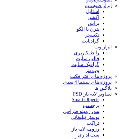
ابزار فتوشاپ
استایل
اکشن
براش
پترن یا الگو
تکسچر
گرادیانت
ابزار وب
رابط کاربری
قالب سایت
گرافیک سایت
وب بنر
پروژه های افترافکت
پروژه های سینما 4 بعدی
پلاگین ها
تصاویر لایه باز PSD
Smart Objects
برچسب
پس زمینه طراحی
پوستر تبلیغاتی
تراکت
رزومه لایه باز
ست اداری