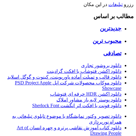
رزرو
تبلیغات
در این مکان
مطالب بر اساس
جدیدترین
محبوب ترین
تصادفی
دانلود بروشور تجاری
دانلود اکشن فتوشاپ با افکت گرادینت
دانلود قالب و تمپلت آماده پاورپوینت، کینوت و گوگل اسلاید
دانلود موکاپ محصولات شرکت اپل PSD Project Apple
Showcase
دانلود اکشن HDR حرفه ای فتوشاپ
دانلود پوستر لایه باز مشاور املاک
دانلود فونت با افکت اثر انگشت Sherlock Font
دانلود تصویر وکتور نمایشگاه با موضوع تابلوی تبلیغاتی به
همراه نورپردازی
دانلود کتاب آموزش نقاشی پرتره و چهره انسان Art of
Drawing People