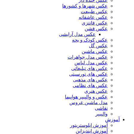
عکس خنده دار
عکس شهرها و کشورها
عکس طبیعت
عکس عاشقانه
عکس فانتزی
عکس فشن
عکس مدل آرایشی
عکس کودک و بچه
عکس گل
عکس ماشین
عکس مدل جواهرات
عکس مدل لباس
عکس های تبلیغاتی
عکس های تورسیتی
عکس های مذهبی
عکس های نظامی
عکس هنری
عکس و والپیپر هواپیما
مدل ماشین عروس
نقاشی
والپیپر
آموزش
آموزش ایلوستریتور
آموزش ایندیزاین