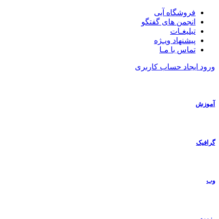
فروشگاه آبی
انجمن های گفتگو
تبلیغـات
پیشنهاد ویـژه
تماس با مـا
ورود
ایجاد حساب کاربری
آموزش
گرافیک
وب
رزومه