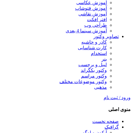
آموزش عکاسی
آموزش فتوشاپ
آموزش نقاشی
افتر افکت
طراحی وب
آموزش سینما 4 بعدی
تصاویر وکتور
کادر و حاشیه
کارت شناسایی
استخدام
بنر
لیبل و برچسب
وکتور بکگراند
وکتور مراسم
وکتور موضوعات مختلف
مذهبی
ورود / ثبت نام
منوی اصلی
صفحه نخست
گرافیک
آیکون و لوگو