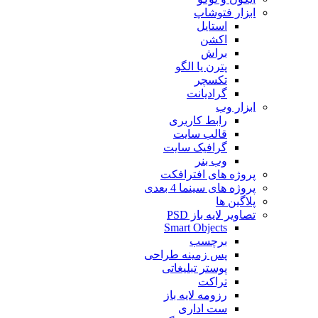
ابزار فتوشاپ
استایل
اکشن
براش
پترن یا الگو
تکسچر
گرادیانت
ابزار وب
رابط کاربری
قالب سایت
گرافیک سایت
وب بنر
پروژه های افترافکت
پروژه های سینما 4 بعدی
پلاگین ها
تصاویر لایه باز PSD
Smart Objects
برچسب
پس زمینه طراحی
پوستر تبلیغاتی
تراکت
رزومه لایه باز
ست اداری