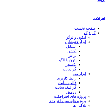
افترافکت
صفحه نخست
گرافیک
آیکون و لوگو
ابزار فتوشاپ
استایل
اکشن
براش
پترن یا الگو
تکسچر
گرادیانت
ابزار وب
رابط کاربری
قالب سایت
گرافیک سایت
وب بنر
پروژه های افترافکت
پروژه های سینما 4 بعدی
پلاگین ها