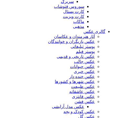
سربرگ
سوروس فتوشاپ
کارت پستال
کارت ویزیت
ماکاپ
مذهبی
گالری عکس
آثار هنرمندان و عکاسان
عکس بازیگران و خوانندگان
پوستر تبلیغاتی
پوستر فیلم
عکس تاریخی و قدیمی
عکس جالب
عکس حیوانات
عکس خبری
عکس خنده دار
عکس شهرها و کشورها
عکس طبیعت
عکس عاشقانه
عکس فانتزی
عکس فشن
عکس مدل آرایشی
عکس کودک و بچه
عکس گل