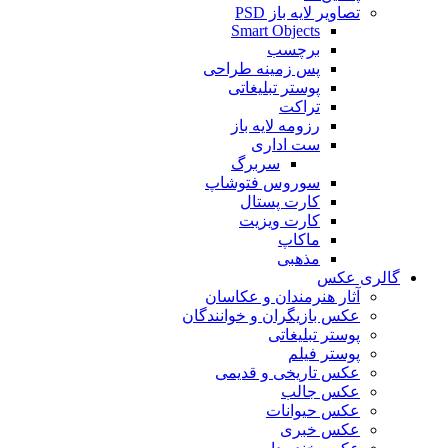
تصاویر لایه باز PSD
Smart Objects
برچسب
پس زمینه طراحی
پوستر تبلیغاتی
تراکت
رزومه لایه باز
ست اداری
سربرگ
سوروس فتوشاپ
کارت پستال
کارت ویزیت
ماکاپ
مذهبی
گالری عکس
آثار هنرمندان و عکاسان
عکس بازیگران و خوانندگان
پوستر تبلیغاتی
پوستر فیلم
عکس تاریخی و قدیمی
عکس جالب
عکس حیوانات
عکس خبری