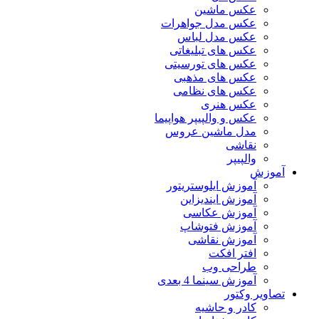
عکس ماشین
عکس مدل جواهرات
عکس مدل لباس
عکس های تبلیغاتی
عکس های تورسیتی
عکس های مذهبی
عکس های نظامی
عکس هنری
عکس و والپیپر هواپیما
مدل ماشین عروس
نقاشی
والپیپر
آموزش
آموزش ایلوستریتور
آموزش ایندیزاین
آموزش عکاسی
آموزش فتوشاپ
آموزش نقاشی
افتر افکت
طراحی وب
آموزش سینما 4 بعدی
تصاویر وکتور
کادر و حاشیه