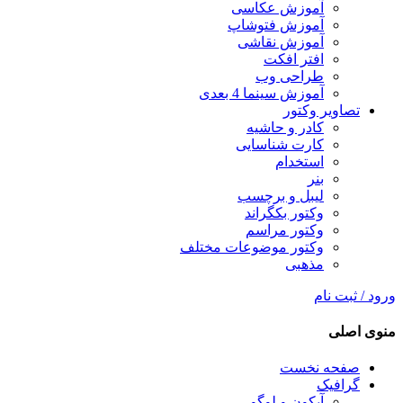
آموزش عکاسی
آموزش فتوشاپ
آموزش نقاشی
افتر افکت
طراحی وب
آموزش سینما 4 بعدی
تصاویر وکتور
کادر و حاشیه
کارت شناسایی
استخدام
بنر
لیبل و برچسب
وکتور بکگراند
وکتور مراسم
وکتور موضوعات مختلف
مذهبی
ورود / ثبت نام
منوی اصلی
صفحه نخست
گرافیک
آیکون و لوگو