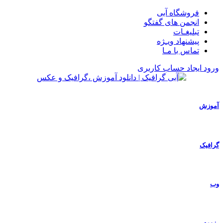
فروشگاه آبی
انجمن های گفتگو
تبلیغـات
پیشنهاد ویـژه
تماس با مـا
ورود
ایجاد حساب کاربری
آموزش
گرافیک
وب
رزومه