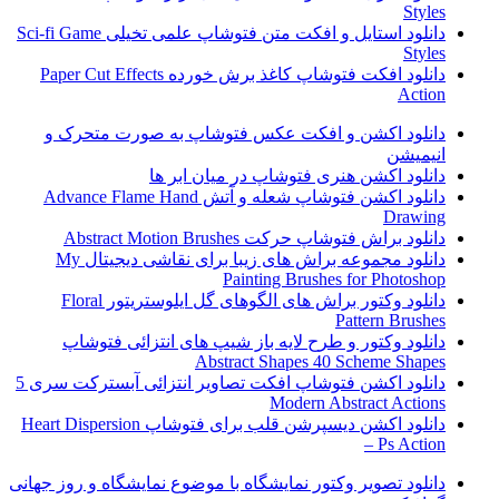
Styles
دانلود استایل و افکت متن فتوشاپ علمی تخیلی Sci-fi Game
Styles
دانلود افکت فتوشاپ کاغذ برش خورده Paper Cut Effects
Action
دانلود اکشن و افکت عکس فتوشاپ به صورت متحرک و
انیمیشن
دانلود اکشن هنری فتوشاپ در میان ابر ها
دانلود اکشن فتوشاپ شعله و آتش Advance Flame Hand
Drawing
دانلود براش فتوشاپ حرکت Abstract Motion Brushes
دانلود مجموعه براش های زیبا برای نقاشی دیجیتال My
Painting Brushes for Photoshop
دانلود وکتور براش های الگوهای گل ایلوستریتور Floral
Pattern Brushes
دانلود وکتور و طرح لایه باز شیپ های انتزائی فتوشاپ
Abstract Shapes 40 Scheme Shapes
دانلود اکشن فتوشاپ افکت تصاویر انتزائی آبسترکت سری 5
Modern Abstract Actions
دانلود اکشن دیسپرشن قلب برای فتوشاپ Heart Dispersion
– Ps Action
دانلود تصویر وکتور نمایشگاه با موضوع نمایشگاه و روز جهانی