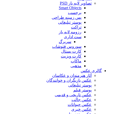
تصاویر لایه باز PSD
Smart Objects
برچسب
پس زمینه طراحی
پوستر تبلیغاتی
تراکت
رزومه لایه باز
ست اداری
سربرگ
سوروس فتوشاپ
کارت پستال
کارت ویزیت
ماکاپ
مذهبی
گالری عکس
آثار هنرمندان و عکاسان
عکس بازیگران و خوانندگان
پوستر تبلیغاتی
پوستر فیلم
عکس تاریخی و قدیمی
عکس جالب
عکس حیوانات
عکس خبری