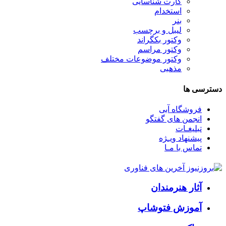
کارت شناسایی
استخدام
بنر
لیبل و برچسب
وکتور بکگراند
وکتور مراسم
وکتور موضوعات مختلف
مذهبی
دسترسی ها
فروشگاه آبی
انجمن های گفتگو
تبلیغـات
پیشنهاد ویـژه
تماس با مـا
آثار هنرمندان
آموزش فتوشاپ