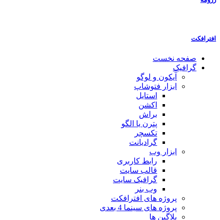
افترافکت
صفحه نخست
گرافیک
آیکون و لوگو
ابزار فتوشاپ
استایل
اکشن
براش
پترن یا الگو
تکسچر
گرادیانت
ابزار وب
رابط کاربری
قالب سایت
گرافیک سایت
وب بنر
پروژه های افترافکت
پروژه های سینما 4 بعدی
پلاگین ها