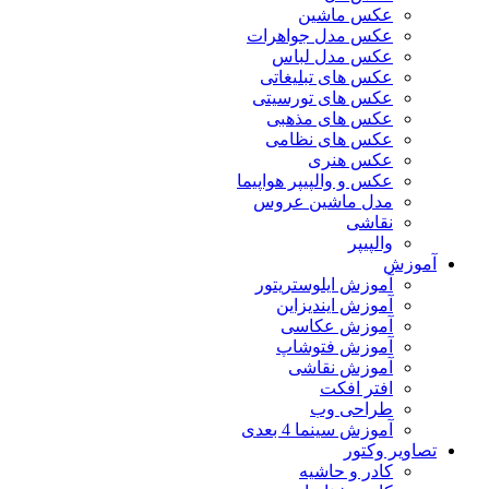
عکس ماشین
عکس مدل جواهرات
عکس مدل لباس
عکس های تبلیغاتی
عکس های تورسیتی
عکس های مذهبی
عکس های نظامی
عکس هنری
عکس و والپیپر هواپیما
مدل ماشین عروس
نقاشی
والپیپر
آموزش
آموزش ایلوستریتور
آموزش ایندیزاین
آموزش عکاسی
آموزش فتوشاپ
آموزش نقاشی
افتر افکت
طراحی وب
آموزش سینما 4 بعدی
تصاویر وکتور
کادر و حاشیه