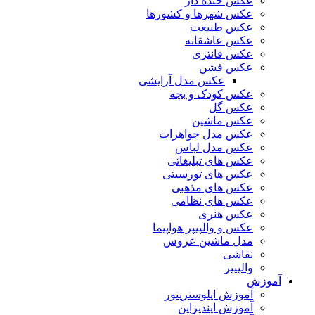
عکس خنده دار
عکس شهرها و کشورها
عکس طبیعت
عکس عاشقانه
عکس فانتزی
عکس فشن
عکس مدل آرایشی
عکس کودک و بچه
عکس گل
عکس ماشین
عکس مدل جواهرات
عکس مدل لباس
عکس های تبلیغاتی
عکس های تورسیتی
عکس های مذهبی
عکس های نظامی
عکس هنری
عکس و والپیپر هواپیما
مدل ماشین عروس
نقاشی
والپیپر
آموزش
آموزش ایلوستریتور
آموزش ایندیزاین