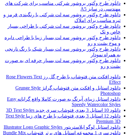
دانلود طرح وکتور بروشور شرکتی مناسب برای شرکت های
مهندسی در سایز A5
دانلود طرح وکتور بروشور سه لت شرکتی با رنگبندی قرمز و
تیره مناسب برای املاک
دانلود طرح وکتور بروشور سه لت شرکتی با طراحی بسیار
خاص و تک
دانلود طرح وکتور بروشور سه لت بسیار زیبا با طراحی دایره
و موج پشت و رو
دانلود طرح وکتور بروشور سه لت بسیار شیک با رنگ نارنجی
به همراه نمودار
دانلود طرح وکتور بروشور سه لت بسیار حرفه ای به صورت
پشت و رو
دانلود افکت متن فتوشاپ با طرح گل رز Rose Flowers Text
Effect
دانلود استایل و افکت متن فتوشاپ گرانژ Grunge Style
Photoshop
دانلود استایل زیبای آبرنگ به صورت کاملا واقع گرایانه Easy
Speedy Watercolor Styles
دانلود 10 استایل 3 بعدی فتوشاپ سری جدید 3D Text Styles
دانلود 12 استایل 3 بعدی فتوشاپ با طرح های زیبا Text Style
Premium 3D
دانلود استایل لوگو ایلاستریتور Illustrator Logo Graphic Styles
دانلود سری 1 مجموعه استایل های برتر فتوشاپ Bundle Mix