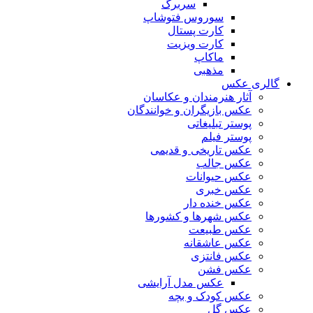
سربرگ
سوروس فتوشاپ
کارت پستال
کارت ویزیت
ماکاپ
مذهبی
گالری عکس
آثار هنرمندان و عکاسان
عکس بازیگران و خوانندگان
پوستر تبلیغاتی
پوستر فیلم
عکس تاریخی و قدیمی
عکس جالب
عکس حیوانات
عکس خبری
عکس خنده دار
عکس شهرها و کشورها
عکس طبیعت
عکس عاشقانه
عکس فانتزی
عکس فشن
عکس مدل آرایشی
عکس کودک و بچه
عکس گل