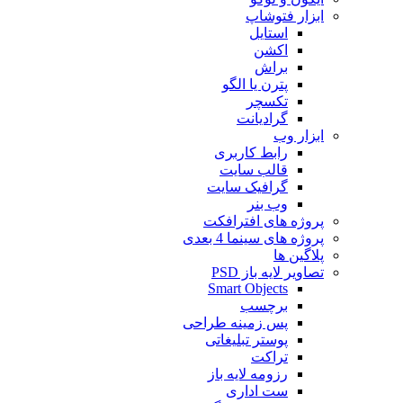
ابزار فتوشاپ
استایل
اکشن
براش
پترن یا الگو
تکسچر
گرادیانت
ابزار وب
رابط کاربری
قالب سایت
گرافیک سایت
وب بنر
پروژه های افترافکت
پروژه های سینما 4 بعدی
پلاگین ها
تصاویر لایه باز PSD
Smart Objects
برچسب
پس زمینه طراحی
پوستر تبلیغاتی
تراکت
رزومه لایه باز
ست اداری