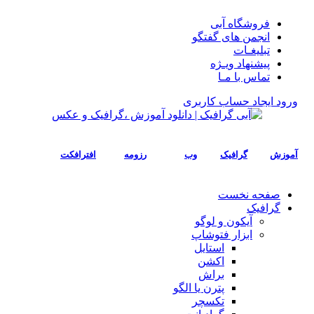
فروشگاه آبی
انجمن های گفتگو
تبلیغـات
پیشنهاد ویـژه
تماس با مـا
ورود
ایجاد حساب کاربری
آموزش
گرافیک
وب
رزومه
افترافکت
صفحه نخست
گرافیک
آیکون و لوگو
ابزار فتوشاپ
استایل
اکشن
براش
پترن یا الگو
تکسچر