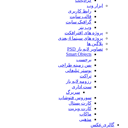
گرادیانت
ابزار وب
رابط کاربری
قالب سایت
گرافیک سایت
وب بنر
پروژه های افترافکت
پروژه های سینما 4 بعدی
پلاگین ها
تصاویر لایه باز PSD
Smart Objects
برچسب
پس زمینه طراحی
پوستر تبلیغاتی
تراکت
رزومه لایه باز
ست اداری
سربرگ
سوروس فتوشاپ
کارت پستال
کارت ویزیت
ماکاپ
مذهبی
گالری عکس