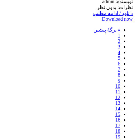
نویسنده: admin
نظرات: بدون نظر
دانلود / ادامه مطلب
Download now
« برگه‌ٔ پیشین
1
2
3
4
5
6
7
8
9
10
11
12
13
14
15
16
17
18
19