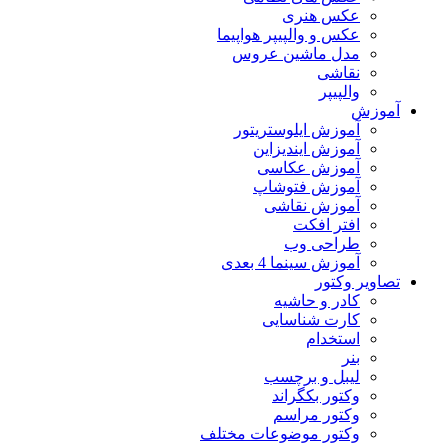
عکس هنری
عکس و والپیپر هواپیما
مدل ماشین عروس
نقاشی
والپیپر
آموزش
آموزش ایلوستریتور
آموزش ایندیزاین
آموزش عکاسی
آموزش فتوشاپ
آموزش نقاشی
افتر افکت
طراحی وب
آموزش سینما 4 بعدی
تصاویر وکتور
کادر و حاشیه
کارت شناسایی
استخدام
بنر
لیبل و برچسب
وکتور بکگراند
وکتور مراسم
وکتور موضوعات مختلف