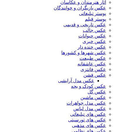
آثار هنرمندان و عکاسان
عکس بازیگران و خوانندگان
پوستر تبلیغاتی
پوستر فیلم
عکس تاریخی و قدیمی
عکس جالب
عکس حیوانات
عکس خبری
عکس خنده دار
عکس شهرها و کشورها
عکس طبیعت
عکس عاشقانه
عکس فانتزی
عکس فشن
عکس مدل آرایشی
عکس کودک و بچه
عکس گل
عکس ماشین
عکس مدل جواهرات
عکس مدل لباس
عکس های تبلیغاتی
عکس های تورسیتی
عکس های مذهبی
عکس های نظامی