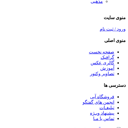
مذهبی
منوی سایت
ورود / ثبت نام
منوی اصلی
صفحه نخست
گرافیک
گالری عکس
آموزش
تصاویر وکتور
دسترسی ها
فروشگاه آبی
انجمن های گفتگو
تبلیغـات
پیشنهاد ویـژه
تماس با مـا