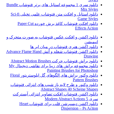
دانلود سری 1 مجموعه استایل های برتر فتوشاپ Bundle
Mix Styles
دانلود استایل و افکت متن فتوشاپ علمی تخیلی Sci-fi
Game Styles
دانلود افکت فتوشاپ کاغذ برش خورده Paper Cut
Effects Action
دانلود اکشن و افکت عکس فتوشاپ به صورت متحرک و
انیمیشن
دانلود اکشن هنری فتوشاپ در میان ابر ها
دانلود اکشن فتوشاپ شعله و آتش Advance Flame Hand
Drawing
دانلود براش فتوشاپ حرکت Abstract Motion Brushes
دانلود مجموعه براش های زیبا برای نقاشی دیجیتال My
Painting Brushes for Photoshop
دانلود وکتور براش های الگوهای گل ایلوستریتور Floral
Pattern Brushes
دانلود وکتور و طرح لایه باز شیپ های انتزائی فتوشاپ
Abstract Shapes 40 Scheme Shapes
دانلود اکشن فتوشاپ افکت تصاویر انتزائی آبسترکت
سری 5 Modern Abstract Actions
دانلود اکشن دیسپرشن قلب برای فتوشاپ Heart
Dispersion – Ps Action