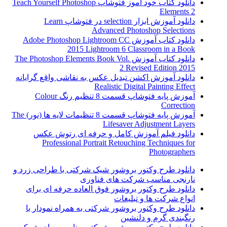
دانلود کتاب خود آموز فتوشاپ Teach Yourself Photoshop
Elements 2
دانلود آموزش ابزار selection در فتوشاپ Learn
Advanced Photoshop Selections
دانلود کتاب آموزش Adobe Photoshop Lightroom CC
2015 Lightroom 6 Classroom in a Book
دانلود کتاب آموزش The Photoshop Elements Book Vol.
2 Revised Edition 2015
دانلود آموزش اکشن تبدیل عکس به نقاشی واقع گرایانه
Realistic Digital Painting Effect
آموزش پایه فتوشاپ قسمت 8 تنظیم رنگ Colour
Correction
آموزش پایه فتوشاپ قسمت 8 تنظیمات لایه ها (نور) The
Lifesaver Adjustment Layers
دانلود فیلم آموزش کامل و حرفه ای رتوش عکس
Professional Portrait Retouching Techniques for
Photographers
دانلود طرح وکتور بروشور شیک شرکتی با طراحی زرد و
نارنجی مناسب شرکت های فناوری
دانلود طرح وکتور بروشور فوق العاده حرفه ای برای
انواع شرکت ها و تبلیغات
دانلود طرح وکتور بروشور شرکتی به همراه نمودار با
رنگبندی گرم و دلنشین