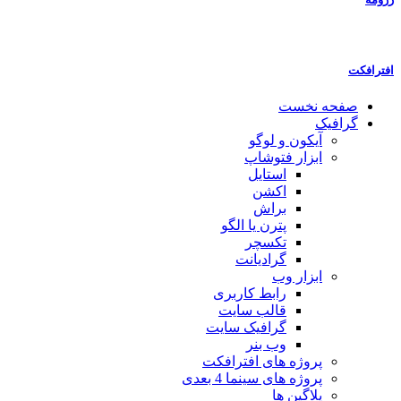
افترافکت
صفحه نخست
گرافیک
آیکون و لوگو
ابزار فتوشاپ
استایل
اکشن
براش
پترن یا الگو
تکسچر
گرادیانت
ابزار وب
رابط کاربری
قالب سایت
گرافیک سایت
وب بنر
پروژه های افترافکت
پروژه های سینما 4 بعدی
پلاگین ها