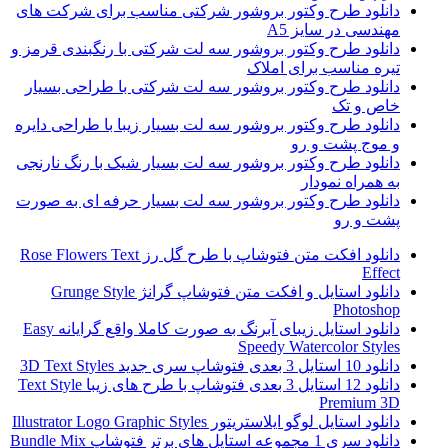
دانلود طرح وکتور بروشور شرکتی مناسب برای شرکت های
مهندسی در سایز A5
دانلود طرح وکتور بروشور سه لت شرکتی با رنگبندی قرمز و
تیره مناسب برای املاک
دانلود طرح وکتور بروشور سه لت شرکتی با طراحی بسیار
خاص و تک
دانلود طرح وکتور بروشور سه لت بسیار زیبا با طراحی دایره
و موج پشت و رو
دانلود طرح وکتور بروشور سه لت بسیار شیک با رنگ نارنجی
به همراه نمودار
دانلود طرح وکتور بروشور سه لت بسیار حرفه ای به صورت
پشت و رو
دانلود افکت متن فتوشاپ با طرح گل رز Rose Flowers Text
Effect
دانلود استایل و افکت متن فتوشاپ گرانژ Grunge Style
Photoshop
دانلود استایل زیبای آبرنگ به صورت کاملا واقع گرایانه Easy
Speedy Watercolor Styles
دانلود 10 استایل 3 بعدی فتوشاپ سری جدید 3D Text Styles
دانلود 12 استایل 3 بعدی فتوشاپ با طرح های زیبا Text Style
Premium 3D
دانلود استایل لوگو ایلاستریتور Illustrator Logo Graphic Styles
دانلود سری 1 مجموعه استایل های برتر فتوشاپ Bundle Mix