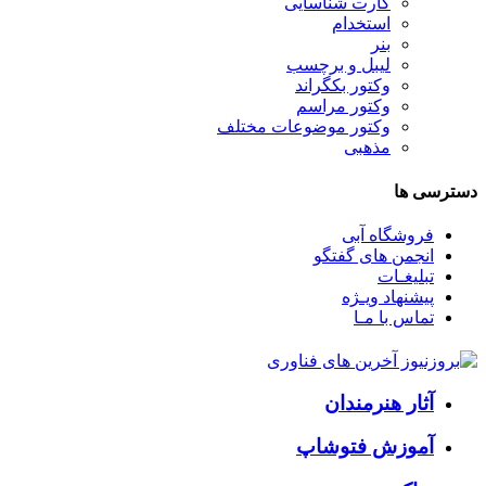
کارت شناسایی
استخدام
بنر
لیبل و برچسب
وکتور بکگراند
وکتور مراسم
وکتور موضوعات مختلف
مذهبی
دسترسی ها
فروشگاه آبی
انجمن های گفتگو
تبلیغـات
پیشنهاد ویـژه
تماس با مـا
آثار هنرمندان
آموزش فتوشاپ