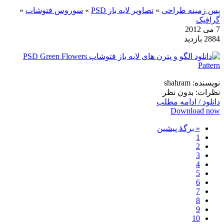
پس زمینه طراحی
»
تصاویر لایه باز PSD
»
سوروس فتوشاپ
»
گرافیک
7 می 2012
2884 بازدید
نویسنده: shahram
نظرات: بدون نظر
دانلود / ادامه مطلب
Download now
« برگه‌ٔ پیشین
1
2
3
4
5
6
7
8
9
10