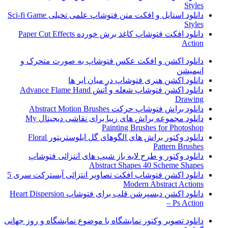
Styles
دانلود استایل و افکت متن فتوشاپ علمی تخیلی Sci-fi Game
Styles
دانلود افکت فتوشاپ کاغذ برش خورده Paper Cut Effects
Action
دانلود اکشن و افکت عکس فتوشاپ به صورت متحرک و
انیمیشن
دانلود اکشن هنری فتوشاپ در میان ابر ها
دانلود اکشن فتوشاپ شعله و آتش Advance Flame Hand
Drawing
دانلود براش فتوشاپ حرکت Abstract Motion Brushes
دانلود مجموعه براش های زیبا برای نقاشی دیجیتال My
Painting Brushes for Photoshop
دانلود وکتور براش های الگوهای گل ایلوستریتور Floral
Pattern Brushes
دانلود وکتور و طرح لایه باز شیپ های انتزائی فتوشاپ
Abstract Shapes 40 Scheme Shapes
دانلود اکشن فتوشاپ افکت تصاویر انتزائی آبسترکت سری 5
Modern Abstract Actions
دانلود اکشن دیسپرشن قلب برای فتوشاپ Heart Dispersion
– Ps Action
دانلود تصویر وکتور نمایشگاه با موضوع نمایشگاه و روز جهانی