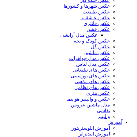
عکس خنده دار
عکس شهرها و کشورها
عکس طبیعت
عکس عاشقانه
عکس فانتزی
عکس فشن
عکس مدل آرایشی
عکس کودک و بچه
عکس گل
عکس ماشین
عکس مدل جواهرات
عکس مدل لباس
عکس های تبلیغاتی
عکس های تورسیتی
عکس های مذهبی
عکس های نظامی
عکس هنری
عکس و والپیپر هواپیما
مدل ماشین عروس
نقاشی
والپیپر
آموزش
آموزش ایلوستریتور
آموزش ایندیزاین