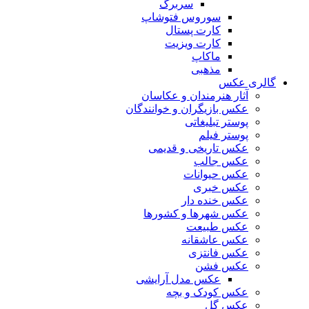
سربرگ
سوروس فتوشاپ
کارت پستال
کارت ویزیت
ماکاپ
مذهبی
گالری عکس
آثار هنرمندان و عکاسان
عکس بازیگران و خوانندگان
پوستر تبلیغاتی
پوستر فیلم
عکس تاریخی و قدیمی
عکس جالب
عکس حیوانات
عکس خبری
عکس خنده دار
عکس شهرها و کشورها
عکس طبیعت
عکس عاشقانه
عکس فانتزی
عکس فشن
عکس مدل آرایشی
عکس کودک و بچه
عکس گل