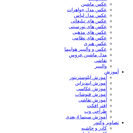
عکس ماشین
عکس مدل جواهرات
عکس مدل لباس
عکس های تبلیغاتی
عکس های تورسیتی
عکس های مذهبی
عکس های نظامی
عکس هنری
عکس و والپیپر هواپیما
مدل ماشین عروس
نقاشی
والپیپر
آموزش
آموزش ایلوستریتور
آموزش ایندیزاین
آموزش عکاسی
آموزش فتوشاپ
آموزش نقاشی
افتر افکت
طراحی وب
آموزش سینما 4 بعدی
تصاویر وکتور
کادر و حاشیه