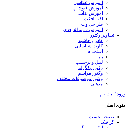
آموزش عکاسی
آموزش فتوشاپ
آموزش نقاشی
افتر افکت
طراحی وب
آموزش سینما 4 بعدی
تصاویر وکتور
کادر و حاشیه
کارت شناسایی
استخدام
بنر
لیبل و برچسب
وکتور بکگراند
وکتور مراسم
وکتور موضوعات مختلف
مذهبی
ورود / ثبت نام
منوی اصلی
صفحه نخست
گرافیک
آیکون و لوگو