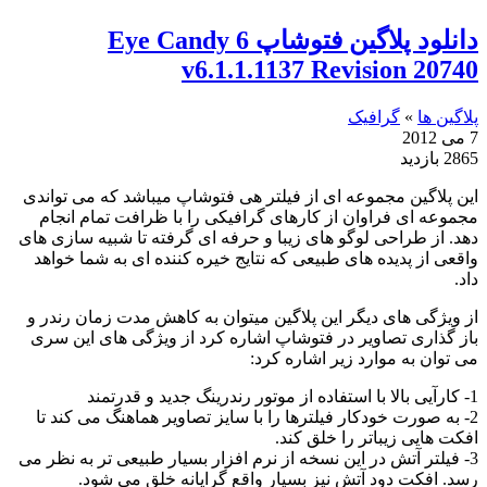
دانلود پلاگین فتوشاپ Eye Candy 6
v6.1.1.1137 Revision 20740
پلاگین ها
»
گرافیک
7 می 2012
2865 بازدید
این پلاگین مجموعه ای از فیلتر هی فتوشاپ میباشد که می تواندی
مجموعه ای فراوان از کارهای گرافیکی را با ظرافت تمام انجام
دهد. از طراحی لوگو های زیبا و حرفه ای گرفته تا شبیه سازی های
واقعی از پدیده های طبیعی که نتایج خیره کننده ای به شما خواهد
داد.
از ویژگی های دیگر این پلاگین میتوان به کاهش مدت زمان رندر و
باز گذاری تصاویر در فتوشاپ اشاره کرد از ویژگی های این سری
می توان به موارد زیر اشاره کرد:
1- کارآیی بالا با استفاده از موتور رندرینگ جدید و قدرتمند
2- به صورت خودکار فیلترها را با سایز تصاویر هماهنگ می کند تا
افکت هایی زیباتر را خلق کند.
3- فیلتر آتش در این نسخه از نرم افزار بسیار طبیعی تر به نظر می
رسد. افکت دود آتش نیز بسیار واقع گرایانه خلق می شود.