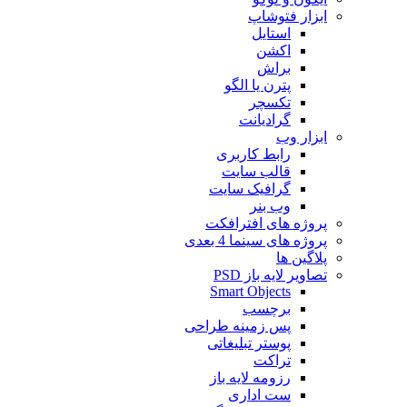
ابزار فتوشاپ
استایل
اکشن
براش
پترن یا الگو
تکسچر
گرادیانت
ابزار وب
رابط کاربری
قالب سایت
گرافیک سایت
وب بنر
پروژه های افترافکت
پروژه های سینما 4 بعدی
پلاگین ها
تصاویر لایه باز PSD
Smart Objects
برچسب
پس زمینه طراحی
پوستر تبلیغاتی
تراکت
رزومه لایه باز
ست اداری