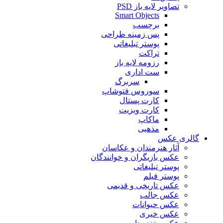
تصاویر لایه باز PSD
Smart Objects
برچسب
پس زمینه طراحی
پوستر تبلیغاتی
تراکت
رزومه لایه باز
ست اداری
سربرگ
سوروس فتوشاپ
کارت پستال
کارت ویزیت
ماکاپ
مذهبی
گالری عکس
آثار هنرمندان و عکاسان
عکس بازیگران و خوانندگان
پوستر تبلیغاتی
پوستر فیلم
عکس تاریخی و قدیمی
عکس جالب
عکس حیوانات
عکس خبری