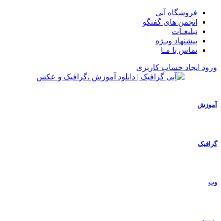
فروشگاه آبی
انجمن های گفتگو
تبلیغـات
پیشنهاد ویـژه
تماس با مـا
ورود
ایجاد حساب کاربری
آموزش
گرافیک
وب
رزومه