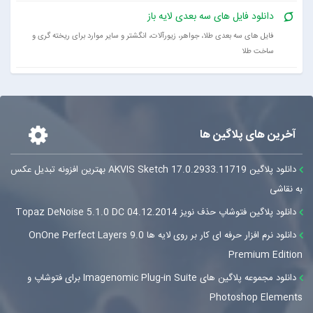
دانلود فایل های سه بعدی لایه باز
فایل های سه بعدی طلا، جواهر، زیورآلات، انگشتر و سایر موارد برای ریخته گری و
ساخت طلا
آخرین های پلاگین ها
دانلود پلاگین AKVIS Sketch 17.0.2933.11719 بهترین افزونه تبدیل عکس
به نقاشی
دانلود پلاگین فتوشاپ حذف نویز Topaz DeNoise 5.1.0 DC 04.12.2014
دانلود نرم افزار حرفه ای کار بر روی لایه ها OnOne Perfect Layers 9.0
Premium Edition
دانلود مجموعه پلاگین های Imagenomic Plug-in Suite برای فتوشاپ و
Photoshop Elements