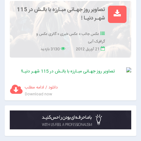
تصاویر روز جهـانی مبـارزه با بالـش در 115
شهـر دنیـا !
عکس جالب
»
عکس خبری
»
گالری عکس و
گرافیک آبی
21 آوریل 2012
3130 بازدید
دانلود / ادامه مطلب
Download now