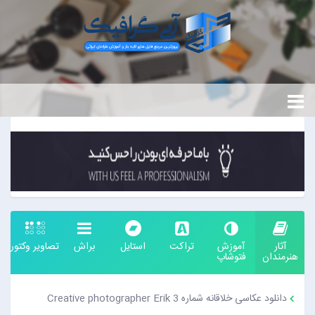
آثار
آموزش
تراکت
استایل
براش
تصاویر وکتور
هنرمندان
فتوشاپ
دانلود عکاسی خلاقانه شماره 3 Creative photographer Erik