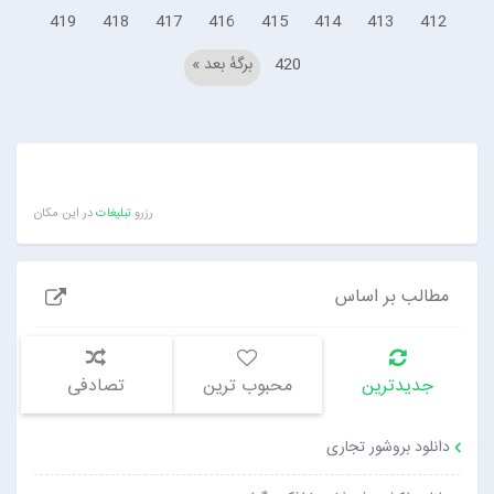
419
418
417
416
415
414
413
412
420
برگهٔ بعد »
رزرو
تبلیغات
در این مکان
مطالب بر اساس
جدیدترین
محبوب ترین
تصادفی
دانلود بروشور تجاری