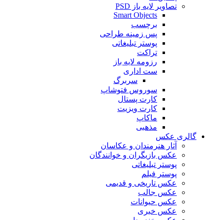
تصاویر لایه باز PSD
Smart Objects
برچسب
پس زمینه طراحی
پوستر تبلیغاتی
تراکت
رزومه لایه باز
ست اداری
سربرگ
سوروس فتوشاپ
کارت پستال
کارت ویزیت
ماکاپ
مذهبی
گالری عکس
آثار هنرمندان و عکاسان
عکس بازیگران و خوانندگان
پوستر تبلیغاتی
پوستر فیلم
عکس تاریخی و قدیمی
عکس جالب
عکس حیوانات
عکس خبری