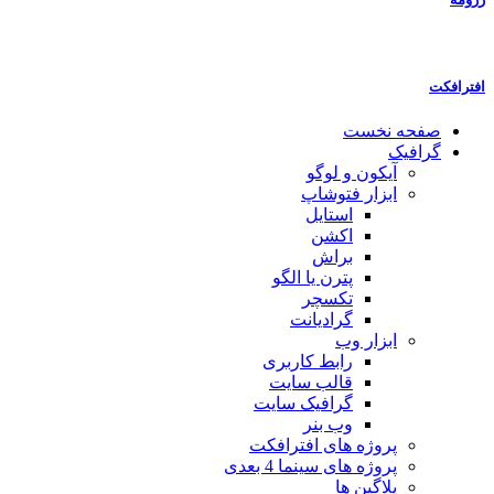
افترافکت
صفحه نخست
گرافیک
آیکون و لوگو
ابزار فتوشاپ
استایل
اکشن
براش
پترن یا الگو
تکسچر
گرادیانت
ابزار وب
رابط کاربری
قالب سایت
گرافیک سایت
وب بنر
پروژه های افترافکت
پروژه های سینما 4 بعدی
پلاگین ها