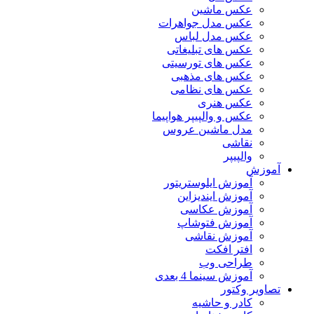
عکس ماشین
عکس مدل جواهرات
عکس مدل لباس
عکس های تبلیغاتی
عکس های تورسیتی
عکس های مذهبی
عکس های نظامی
عکس هنری
عکس و والپیپر هواپیما
مدل ماشین عروس
نقاشی
والپیپر
آموزش
آموزش ایلوستریتور
آموزش ایندیزاین
آموزش عکاسی
آموزش فتوشاپ
آموزش نقاشی
افتر افکت
طراحی وب
آموزش سینما 4 بعدی
تصاویر وکتور
کادر و حاشیه