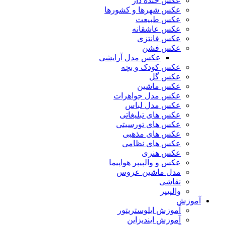
عکس خنده دار
عکس شهرها و کشورها
عکس طبیعت
عکس عاشقانه
عکس فانتزی
عکس فشن
عکس مدل آرایشی
عکس کودک و بچه
عکس گل
عکس ماشین
عکس مدل جواهرات
عکس مدل لباس
عکس های تبلیغاتی
عکس های تورسیتی
عکس های مذهبی
عکس های نظامی
عکس هنری
عکس و والپیپر هواپیما
مدل ماشین عروس
نقاشی
والپیپر
آموزش
آموزش ایلوستریتور
آموزش ایندیزاین