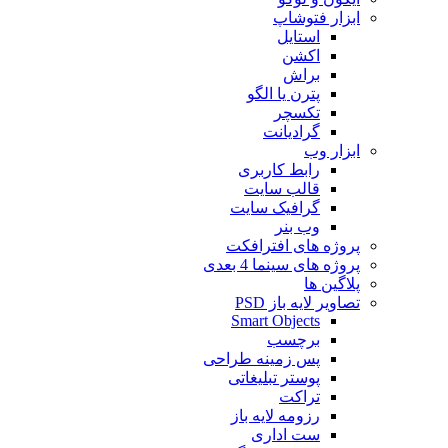
ابزار فتوشاپ
استایل
اکشن
براش
پترن یا الگو
تکسچر
گرادیانت
ابزار وب
رابط کاربری
قالب سایت
گرافیک سایت
وب بنر
پروژه های افترافکت
پروژه های سینما 4 بعدی
پلاگین ها
تصاویر لایه باز PSD
Smart Objects
برچسب
پس زمینه طراحی
پوستر تبلیغاتی
تراکت
رزومه لایه باز
ست اداری