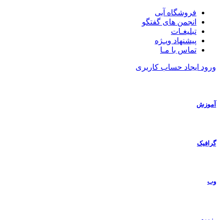
فروشگاه آبی
انجمن های گفتگو
تبلیغـات
پیشنهاد ویـژه
تماس با مـا
ورود
ایجاد حساب کاربری
آموزش
گرافیک
وب
رزومه