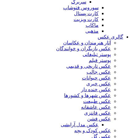
سربرگ
سوروس فتوشاپ
کارت پستال
کارت ویزیت
ماکاپ
مذهبی
گالری عکس
آثار هنرمندان و عکاسان
عکس بازیگران و خوانندگان
پوستر تبلیغاتی
پوستر فیلم
عکس تاریخی و قدیمی
عکس جالب
عکس حیوانات
عکس خبری
عکس خنده دار
عکس شهرها و کشورها
عکس طبیعت
عکس عاشقانه
عکس فانتزی
عکس فشن
عکس مدل آرایشی
عکس کودک و بچه
عکس گل