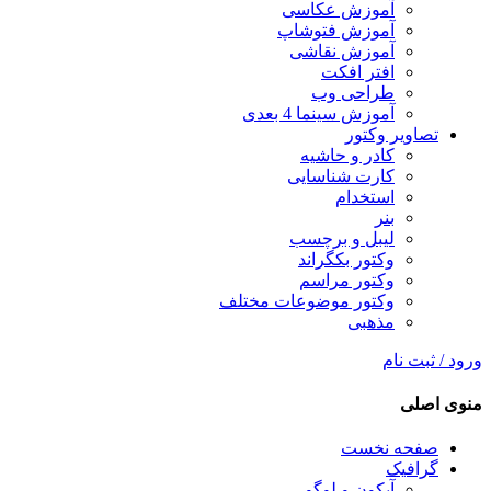
آموزش عکاسی
آموزش فتوشاپ
آموزش نقاشی
افتر افکت
طراحی وب
آموزش سینما 4 بعدی
تصاویر وکتور
کادر و حاشیه
کارت شناسایی
استخدام
بنر
لیبل و برچسب
وکتور بکگراند
وکتور مراسم
وکتور موضوعات مختلف
مذهبی
ورود / ثبت نام
منوی اصلی
صفحه نخست
گرافیک
آیکون و لوگو