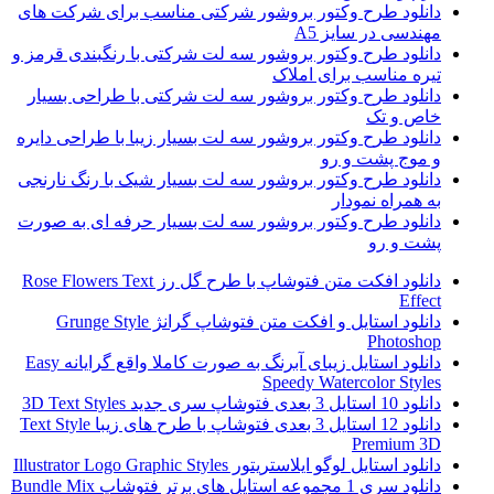
دانلود طرح وکتور بروشور شرکتی مناسب برای شرکت های
مهندسی در سایز A5
دانلود طرح وکتور بروشور سه لت شرکتی با رنگبندی قرمز و
تیره مناسب برای املاک
دانلود طرح وکتور بروشور سه لت شرکتی با طراحی بسیار
خاص و تک
دانلود طرح وکتور بروشور سه لت بسیار زیبا با طراحی دایره
و موج پشت و رو
دانلود طرح وکتور بروشور سه لت بسیار شیک با رنگ نارنجی
به همراه نمودار
دانلود طرح وکتور بروشور سه لت بسیار حرفه ای به صورت
پشت و رو
دانلود افکت متن فتوشاپ با طرح گل رز Rose Flowers Text
Effect
دانلود استایل و افکت متن فتوشاپ گرانژ Grunge Style
Photoshop
دانلود استایل زیبای آبرنگ به صورت کاملا واقع گرایانه Easy
Speedy Watercolor Styles
دانلود 10 استایل 3 بعدی فتوشاپ سری جدید 3D Text Styles
دانلود 12 استایل 3 بعدی فتوشاپ با طرح های زیبا Text Style
Premium 3D
دانلود استایل لوگو ایلاستریتور Illustrator Logo Graphic Styles
دانلود سری 1 مجموعه استایل های برتر فتوشاپ Bundle Mix