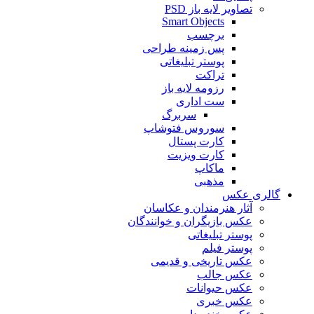
تصاویر لایه باز PSD
Smart Objects
برچسب
پس زمینه طراحی
پوستر تبلیغاتی
تراکت
رزومه لایه باز
ست اداری
سربرگ
سوروس فتوشاپ
کارت پستال
کارت ویزیت
ماکاپ
مذهبی
گالری عکس
آثار هنرمندان و عکاسان
عکس بازیگران و خوانندگان
پوستر تبلیغاتی
پوستر فیلم
عکس تاریخی و قدیمی
عکس جالب
عکس حیوانات
عکس خبری