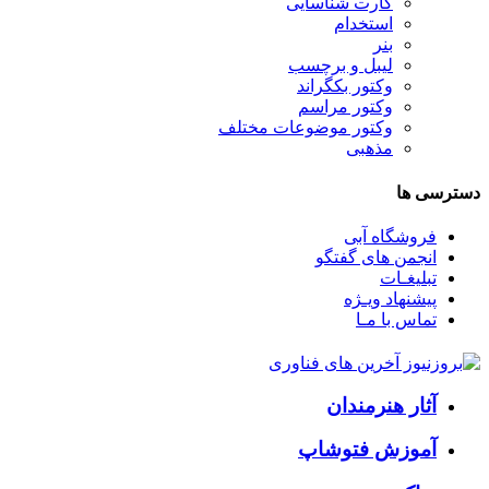
کارت شناسایی
استخدام
بنر
لیبل و برچسب
وکتور بکگراند
وکتور مراسم
وکتور موضوعات مختلف
مذهبی
دسترسی ها
فروشگاه آبی
انجمن های گفتگو
تبلیغـات
پیشنهاد ویـژه
تماس با مـا
آثار هنرمندان
آموزش فتوشاپ