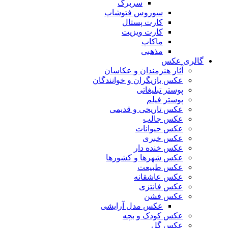
سربرگ
سوروس فتوشاپ
کارت پستال
کارت ویزیت
ماکاپ
مذهبی
گالری عکس
آثار هنرمندان و عکاسان
عکس بازیگران و خوانندگان
پوستر تبلیغاتی
پوستر فیلم
عکس تاریخی و قدیمی
عکس جالب
عکس حیوانات
عکس خبری
عکس خنده دار
عکس شهرها و کشورها
عکس طبیعت
عکس عاشقانه
عکس فانتزی
عکس فشن
عکس مدل آرایشی
عکس کودک و بچه
عکس گل