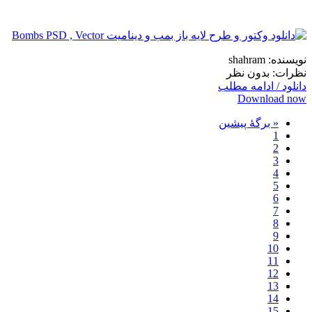
نویسنده: shahram
نظرات: بدون نظر
دانلود / ادامه مطلب
Download now
« برگه‌ٔ پیشین
1
2
3
4
5
6
7
8
9
10
11
12
13
14
15