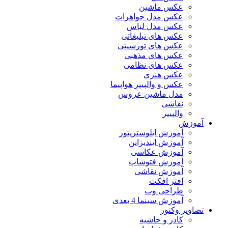
عکس ماشین
عکس مدل جواهرات
عکس مدل لباس
عکس های تبلیغاتی
عکس های تورسیتی
عکس های مذهبی
عکس های نظامی
عکس هنری
عکس و والپیپر هواپیما
مدل ماشین عروس
نقاشی
والپیپر
آموزش
آموزش ایلوستریتور
آموزش ایندیزاین
آموزش عکاسی
آموزش فتوشاپ
آموزش نقاشی
افتر افکت
طراحی وب
آموزش سینما 4 بعدی
تصاویر وکتور
کادر و حاشیه