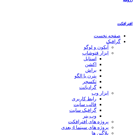
افترافکت
صفحه نخست
گرافیک
آیکون و لوگو
ابزار فتوشاپ
استایل
اکشن
براش
پترن یا الگو
تکسچر
گرادیانت
ابزار وب
رابط کاربری
قالب سایت
گرافیک سایت
وب بنر
پروژه های افترافکت
پروژه های سینما 4 بعدی
پلاگین ها