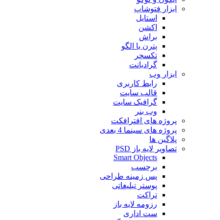
ابزار فتوشاپ
استایل
اکشن
براش
پترن یا الگو
تکسچر
گرادیانت
ابزار وب
رابط کاربری
قالب سایت
گرافیک سایت
وب بنر
پروژه های افترافکت
پروژه های سینما 4 بعدی
پلاگین ها
تصاویر لایه باز PSD
Smart Objects
برچسب
پس زمینه طراحی
پوستر تبلیغاتی
تراکت
رزومه لایه باز
ست اداری