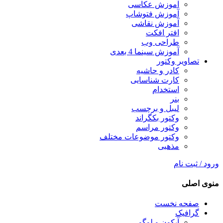
آموزش عکاسی
آموزش فتوشاپ
آموزش نقاشی
افتر افکت
طراحی وب
آموزش سینما 4 بعدی
تصاویر وکتور
کادر و حاشیه
کارت شناسایی
استخدام
بنر
لیبل و برچسب
وکتور بکگراند
وکتور مراسم
وکتور موضوعات مختلف
مذهبی
ورود / ثبت نام
منوی اصلی
صفحه نخست
گرافیک
آیکون و لوگو