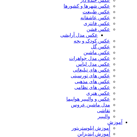
عکس خنده دار
عکس شهرها و کشورها
عکس طبیعت
عکس عاشقانه
عکس فانتزی
عکس فشن
عکس مدل آرایشی
عکس کودک و بچه
عکس گل
عکس ماشین
عکس مدل جواهرات
عکس مدل لباس
عکس های تبلیغاتی
عکس های تورسیتی
عکس های مذهبی
عکس های نظامی
عکس هنری
عکس و والپیپر هواپیما
مدل ماشین عروس
نقاشی
والپیپر
آموزش
آموزش ایلوستریتور
آموزش ایندیزاین