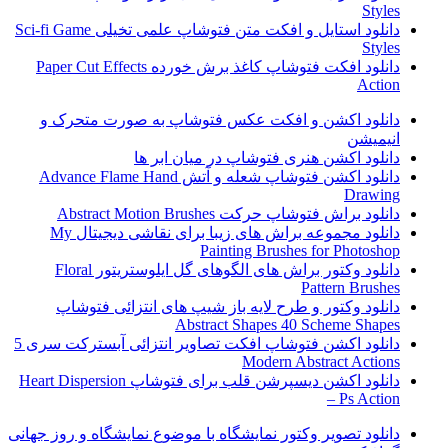
Styles
دانلود استایل و افکت متن فتوشاپ علمی تخیلی Sci-fi Game
Styles
دانلود افکت فتوشاپ کاغذ برش خورده Paper Cut Effects
Action
دانلود اکشن و افکت عکس فتوشاپ به صورت متحرک و
انیمیشن
دانلود اکشن هنری فتوشاپ در میان ابر ها
دانلود اکشن فتوشاپ شعله و آتش Advance Flame Hand
Drawing
دانلود براش فتوشاپ حرکت Abstract Motion Brushes
دانلود مجموعه براش های زیبا برای نقاشی دیجیتال My
Painting Brushes for Photoshop
دانلود وکتور براش های الگوهای گل ایلوستریتور Floral
Pattern Brushes
دانلود وکتور و طرح لایه باز شیپ های انتزائی فتوشاپ
Abstract Shapes 40 Scheme Shapes
دانلود اکشن فتوشاپ افکت تصاویر انتزائی آبسترکت سری 5
Modern Abstract Actions
دانلود اکشن دیسپرشن قلب برای فتوشاپ Heart Dispersion
– Ps Action
دانلود تصویر وکتور نمایشگاه با موضوع نمایشگاه و روز جهانی