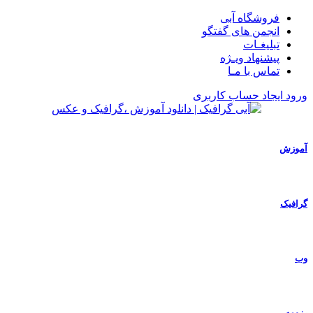
فروشگاه آبی
انجمن های گفتگو
تبلیغـات
پیشنهاد ویـژه
تماس با مـا
ورود
ایجاد حساب کاربری
آموزش
گرافیک
وب
رزومه