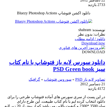
22 دسامبر 2012
2733 بازدید
دانلود اکشن فتوشاپ Bluezy Photoshop Actions
نویسنده: shahram
نظرات: بدون نظر
دانلود / ادامه مطلب
Download now
DOWNLOAD
دانلود سورس لایه باز فتوشاپ با نام کتاب
سبز PSD Green book
تصاویر لایه باز PSD
»
سوروس فتوشاپ
»
گرافیک
21 دسامبر 2012
4172 بازدید
در این پست از سری سورس های آماده فتوشاپ طرحی را برای
دانلود انتخاب کرده ایم با نام کتاب طبیعت. این طرح دارای
سایز3500 *2300 و کیفیت بالایی می باشد که از بیش از 20 زیر لایه