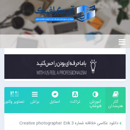
آثار
آموزش
تراکت
استایل
براش
تصاویر وکتور
هنرمندان
فتوشاپ
دانلود عکاسی خلاقانه شماره 3 Creative photographer Erik