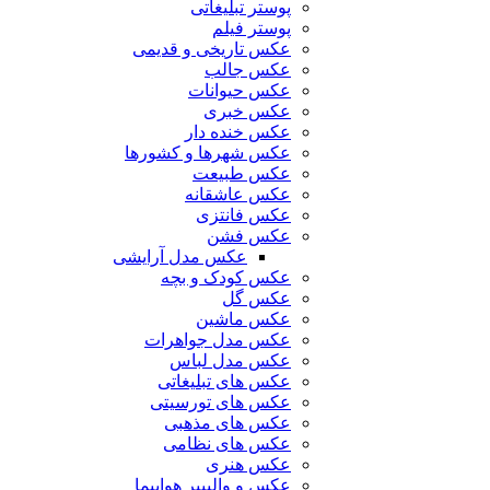
پوستر تبلیغاتی
پوستر فیلم
عکس تاریخی و قدیمی
عکس جالب
عکس حیوانات
عکس خبری
عکس خنده دار
عکس شهرها و کشورها
عکس طبیعت
عکس عاشقانه
عکس فانتزی
عکس فشن
عکس مدل آرایشی
عکس کودک و بچه
عکس گل
عکس ماشین
عکس مدل جواهرات
عکس مدل لباس
عکس های تبلیغاتی
عکس های تورسیتی
عکس های مذهبی
عکس های نظامی
عکس هنری
عکس و والپیپر هواپیما