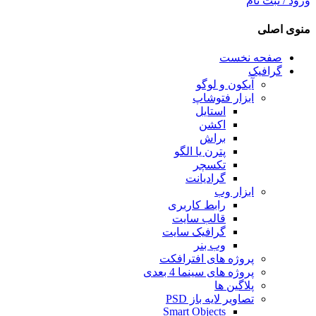
ورود / ثبت نام
منوی اصلی
صفحه نخست
گرافیک
آیکون و لوگو
ابزار فتوشاپ
استایل
اکشن
براش
پترن یا الگو
تکسچر
گرادیانت
ابزار وب
رابط کاربری
قالب سایت
گرافیک سایت
وب بنر
پروژه های افترافکت
پروژه های سینما 4 بعدی
پلاگین ها
تصاویر لایه باز PSD
Smart Objects