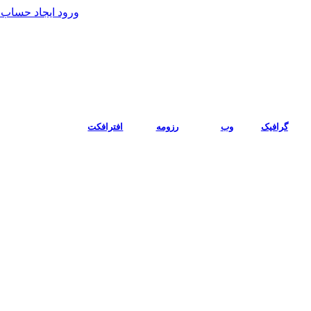
ورود
ایجاد حساب 
گرافیک
وب
رزومه
افترافکت