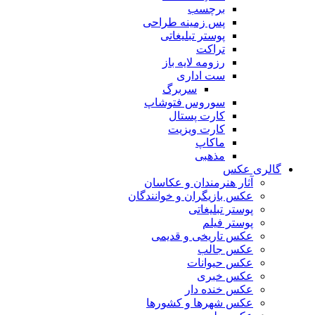
برچسب
پس زمینه طراحی
پوستر تبلیغاتی
تراکت
رزومه لایه باز
ست اداری
سربرگ
سوروس فتوشاپ
کارت پستال
کارت ویزیت
ماکاپ
مذهبی
گالری عکس
آثار هنرمندان و عکاسان
عکس بازیگران و خوانندگان
پوستر تبلیغاتی
پوستر فیلم
عکس تاریخی و قدیمی
عکس جالب
عکس حیوانات
عکس خبری
عکس خنده دار
عکس شهرها و کشورها