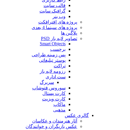
قالب سایت
گرافیک سایت
وب بنر
پروژه های افترافکت
پروژه های سینما 4 بعدی
پلاگین ها
تصاویر لایه باز PSD
Smart Objects
برچسب
پس زمینه طراحی
پوستر تبلیغاتی
تراکت
رزومه لایه باز
ست اداری
سربرگ
سوروس فتوشاپ
کارت پستال
کارت ویزیت
ماکاپ
مذهبی
گالری عکس
آثار هنرمندان و عکاسان
عکس بازیگران و خوانندگان