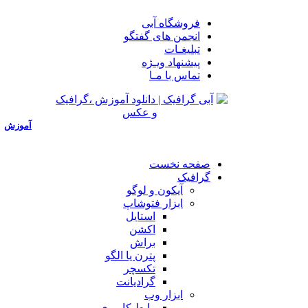
فروشگاه آبی
انجمن های گفتگو
تبلیغـات
پیشنهاد ویـژه
تماس با مـا
آموزش
صفحه نخست
گرافیک
آیکون و لوگو
ابزار فتوشاپ
استایل
اکشن
براش
پترن یا الگو
تکسچر
گرادیانت
ابزار وب
رابط کاربری