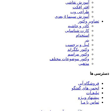
آموزش نقاشی
افتر افکت
طراحی وب
آموزش سینما 4 بعدی
تصاویر وکتور
کادر و حاشیه
کارت شناسایی
استخدام
بنر
لیبل و برچسب
وکتور بکگراند
وکتور مراسم
وکتور موضوعات مختلف
مذهبی
دسترسی ها
فروشگاه آبی
انجمن های گفتگو
تبلیغـات
پیشنهاد ویـژه
تماس با مـا