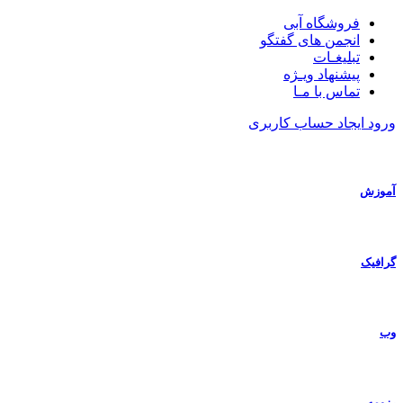
فروشگاه آبی
انجمن های گفتگو
تبلیغـات
پیشنهاد ویـژه
تماس با مـا
ورود
ایجاد حساب کاربری
آموزش
گرافیک
وب
رزومه