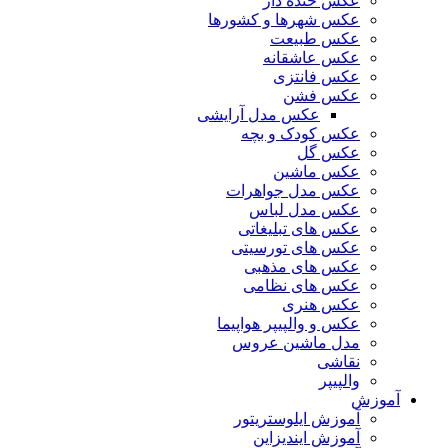
عکس خنده دار
عکس شهرها و کشورها
عکس طبیعت
عکس عاشقانه
عکس فانتزی
عکس فشن
عکس مدل آرایشی
عکس کودک و بچه
عکس گل
عکس ماشین
عکس مدل جواهرات
عکس مدل لباس
عکس های تبلیغاتی
عکس های تورسیتی
عکس های مذهبی
عکس های نظامی
عکس هنری
عکس و والپیپر هواپیما
مدل ماشین عروس
نقاشی
والپیپر
آموزش
آموزش ایلوستریتور
آموزش ایندیزاین