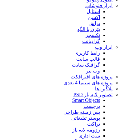
ابزار فتوشاپ
استایل
اکشن
براش
پترن یا الگو
تکسچر
گرادیانت
ابزار وب
رابط کاربری
قالب سایت
گرافیک سایت
وب بنر
پروژه های افترافکت
پروژه های سینما 4 بعدی
پلاگین ها
تصاویر لایه باز PSD
Smart Objects
برچسب
پس زمینه طراحی
پوستر تبلیغاتی
تراکت
رزومه لایه باز
ست اداری