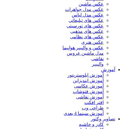
عکس ماشین
عکس مدل جواهرات
عکس مدل لباس
عکس های تبلیغاتی
عکس های تورسیتی
عکس های مذهبی
عکس های نظامی
عکس هنری
عکس و والپیپر هواپیما
مدل ماشین عروس
نقاشی
والپیپر
آموزش
آموزش ایلوستریتور
آموزش ایندیزاین
آموزش عکاسی
آموزش فتوشاپ
آموزش نقاشی
افتر افکت
طراحی وب
آموزش سینما 4 بعدی
تصاویر وکتور
کادر و حاشیه