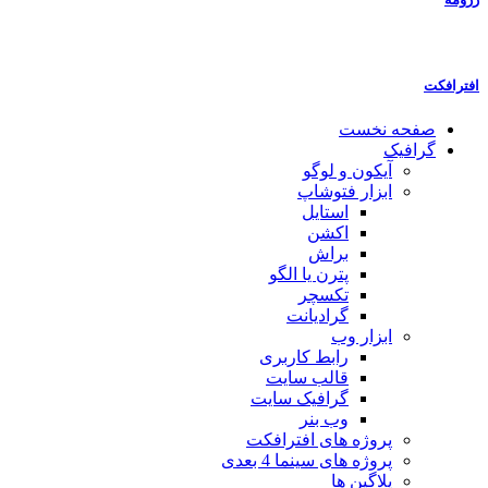
افترافکت
صفحه نخست
گرافیک
آیکون و لوگو
ابزار فتوشاپ
استایل
اکشن
براش
پترن یا الگو
تکسچر
گرادیانت
ابزار وب
رابط کاربری
قالب سایت
گرافیک سایت
وب بنر
پروژه های افترافکت
پروژه های سینما 4 بعدی
پلاگین ها