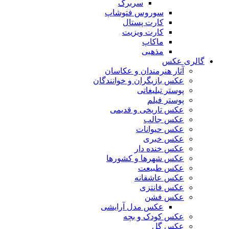
سربرگ
سوروس فتوشاپ
کارت پستال
کارت ویزیت
ماکاپ
مذهبی
گالری عکس
آثار هنرمندان و عکاسان
عکس بازیگران و خوانندگان
پوستر تبلیغاتی
پوستر فیلم
عکس تاریخی و قدیمی
عکس جالب
عکس حیوانات
عکس خبری
عکس خنده دار
عکس شهرها و کشورها
عکس طبیعت
عکس عاشقانه
عکس فانتزی
عکس فشن
عکس مدل آرایشی
عکس کودک و بچه
عکس گل