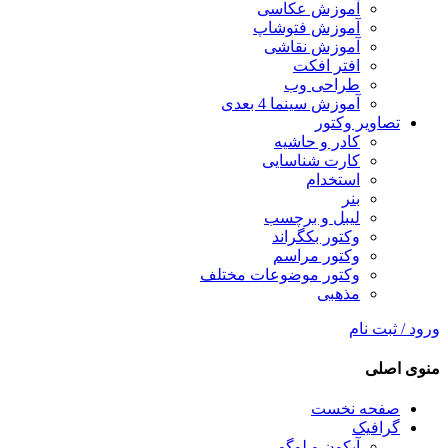
آموزش عکاسی
آموزش فتوشاپ
آموزش نقاشی
افتر افکت
طراحی وب
آموزش سینما 4 بعدی
تصاویر وکتور
کادر و حاشیه
کارت شناسایی
استخدام
بنر
لیبل و برچسب
وکتور بکگراند
وکتور مراسم
وکتور موضوعات مختلف
مذهبی
ورود / ثبت نام
منوی اصلی
صفحه نخست
گرافیک
آیکون و لوگو