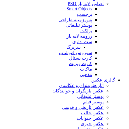
تصاویر لایه باز PSD
Smart Objects
برچسب
پس زمینه طراحی
پوستر تبلیغاتی
تراکت
رزومه لایه باز
ست اداری
سربرگ
سوروس فتوشاپ
کارت پستال
کارت ویزیت
ماکاپ
مذهبی
گالری عکس
آثار هنرمندان و عکاسان
عکس بازیگران و خوانندگان
پوستر تبلیغاتی
پوستر فیلم
عکس تاریخی و قدیمی
عکس جالب
عکس حیوانات
عکس خبری