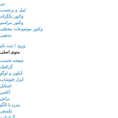
بنر
لیبل و برچسب
وکتور بکگراند
وکتور مراسم
وکتور موضوعات مختلف
مذهبی
ورود / ثبت نام
منوی اصلی
صفحه نخست
گرافیک
آیکون و لوگو
ابزار فتوشاپ
استایل
اکشن
براش
پترن یا الگو
تکسچر
گرادیانت