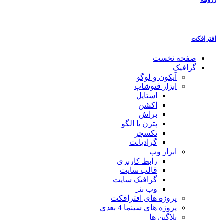
افترافکت
صفحه نخست
گرافیک
آیکون و لوگو
ابزار فتوشاپ
استایل
اکشن
براش
پترن یا الگو
تکسچر
گرادیانت
ابزار وب
رابط کاربری
قالب سایت
گرافیک سایت
وب بنر
پروژه های افترافکت
پروژه های سینما 4 بعدی
پلاگین ها