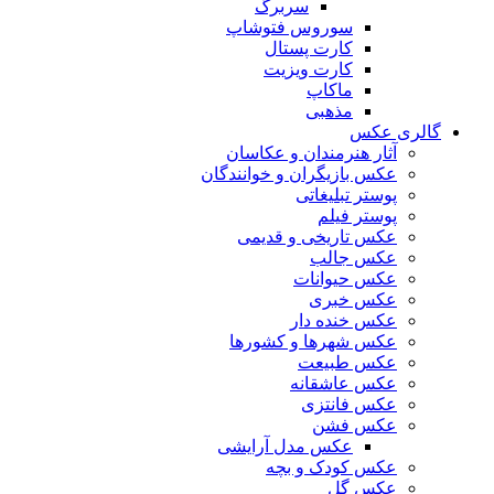
سربرگ
سوروس فتوشاپ
کارت پستال
کارت ویزیت
ماکاپ
مذهبی
گالری عکس
آثار هنرمندان و عکاسان
عکس بازیگران و خوانندگان
پوستر تبلیغاتی
پوستر فیلم
عکس تاریخی و قدیمی
عکس جالب
عکس حیوانات
عکس خبری
عکس خنده دار
عکس شهرها و کشورها
عکس طبیعت
عکس عاشقانه
عکس فانتزی
عکس فشن
عکس مدل آرایشی
عکس کودک و بچه
عکس گل