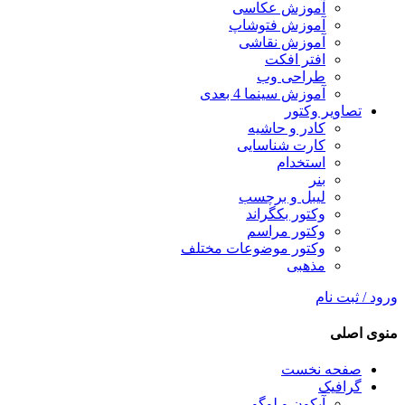
آموزش عکاسی
آموزش فتوشاپ
آموزش نقاشی
افتر افکت
طراحی وب
آموزش سینما 4 بعدی
تصاویر وکتور
کادر و حاشیه
کارت شناسایی
استخدام
بنر
لیبل و برچسب
وکتور بکگراند
وکتور مراسم
وکتور موضوعات مختلف
مذهبی
ورود / ثبت نام
منوی اصلی
صفحه نخست
گرافیک
آیکون و لوگو