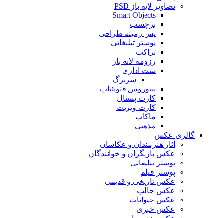
تصاویر لایه باز PSD
Smart Objects
برچسب
پس زمینه طراحی
پوستر تبلیغاتی
تراکت
رزومه لایه باز
ست اداری
سربرگ
سوروس فتوشاپ
کارت پستال
کارت ویزیت
ماکاپ
مذهبی
گالری عکس
آثار هنرمندان و عکاسان
عکس بازیگران و خوانندگان
پوستر تبلیغاتی
پوستر فیلم
عکس تاریخی و قدیمی
عکس جالب
عکس حیوانات
عکس خبری