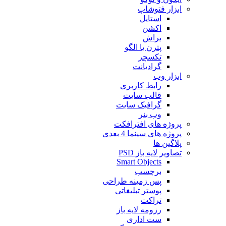
ابزار فتوشاپ
استایل
اکشن
براش
پترن یا الگو
تکسچر
گرادیانت
ابزار وب
رابط کاربری
قالب سایت
گرافیک سایت
وب بنر
پروژه های افترافکت
پروژه های سینما 4 بعدی
پلاگین ها
تصاویر لایه باز PSD
Smart Objects
برچسب
پس زمینه طراحی
پوستر تبلیغاتی
تراکت
رزومه لایه باز
ست اداری