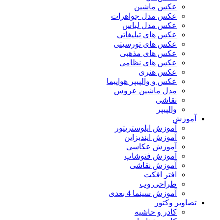
عکس ماشین
عکس مدل جواهرات
عکس مدل لباس
عکس های تبلیغاتی
عکس های تورسیتی
عکس های مذهبی
عکس های نظامی
عکس هنری
عکس و والپیپر هواپیما
مدل ماشین عروس
نقاشی
والپیپر
آموزش
آموزش ایلوستریتور
آموزش ایندیزاین
آموزش عکاسی
آموزش فتوشاپ
آموزش نقاشی
افتر افکت
طراحی وب
آموزش سینما 4 بعدی
تصاویر وکتور
کادر و حاشیه