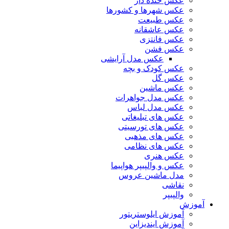
عکس خنده دار
عکس شهرها و کشورها
عکس طبیعت
عکس عاشقانه
عکس فانتزی
عکس فشن
عکس مدل آرایشی
عکس کودک و بچه
عکس گل
عکس ماشین
عکس مدل جواهرات
عکس مدل لباس
عکس های تبلیغاتی
عکس های تورسیتی
عکس های مذهبی
عکس های نظامی
عکس هنری
عکس و والپیپر هواپیما
مدل ماشین عروس
نقاشی
والپیپر
آموزش
آموزش ایلوستریتور
آموزش ایندیزاین