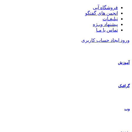
فروشگاه آبی
انجمن های گفتگو
تبلیغـات
پیشنهاد ویـژه
تماس با مـا
ورود
ایجاد حساب کاربری
آموزش
گرافیک
وب
رزومه