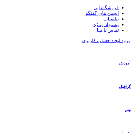
فروشگاه آبی
انجمن های گفتگو
تبلیغـات
پیشنهاد ویـژه
تماس با مـا
ورود
ایجاد حساب کاربری
آموزش
گرافیک
وب
رزومه