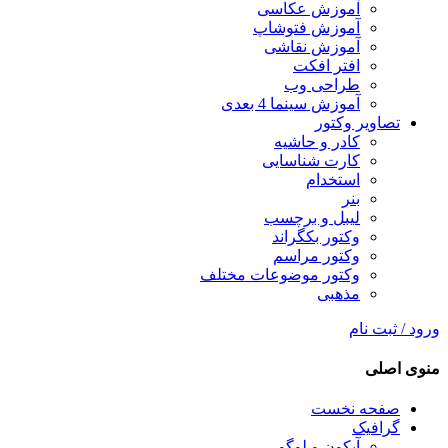
آموزش عکاسی
آموزش فتوشاپ
آموزش نقاشی
افتر افکت
طراحی وب
آموزش سینما 4 بعدی
تصاویر وکتور
کادر و حاشیه
کارت شناسایی
استخدام
بنر
لیبل و برچسب
وکتور بکگراند
وکتور مراسم
وکتور موضوعات مختلف
مذهبی
ورود / ثبت نام
منوی اصلی
صفحه نخست
گرافیک
آیکون و لوگو