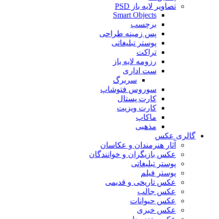
تصاویر لایه باز PSD
Smart Objects
برچسب
پس زمینه طراحی
پوستر تبلیغاتی
تراکت
رزومه لایه باز
ست اداری
سربرگ
سوروس فتوشاپ
کارت پستال
کارت ویزیت
ماکاپ
مذهبی
گالری عکس
آثار هنرمندان و عکاسان
عکس بازیگران و خوانندگان
پوستر تبلیغاتی
پوستر فیلم
عکس تاریخی و قدیمی
عکس جالب
عکس حیوانات
عکس خبری