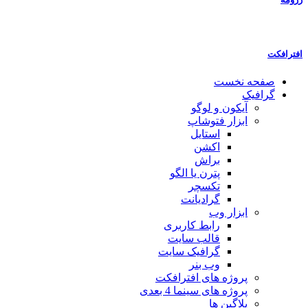
افترافکت
صفحه نخست
گرافیک
آیکون و لوگو
ابزار فتوشاپ
استایل
اکشن
براش
پترن یا الگو
تکسچر
گرادیانت
ابزار وب
رابط کاربری
قالب سایت
گرافیک سایت
وب بنر
پروژه های افترافکت
پروژه های سینما 4 بعدی
پلاگین ها