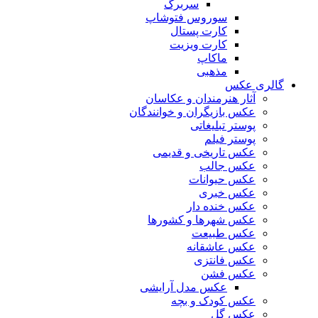
سربرگ
سوروس فتوشاپ
کارت پستال
کارت ویزیت
ماکاپ
مذهبی
گالری عکس
آثار هنرمندان و عکاسان
عکس بازیگران و خوانندگان
پوستر تبلیغاتی
پوستر فیلم
عکس تاریخی و قدیمی
عکس جالب
عکس حیوانات
عکس خبری
عکس خنده دار
عکس شهرها و کشورها
عکس طبیعت
عکس عاشقانه
عکس فانتزی
عکس فشن
عکس مدل آرایشی
عکس کودک و بچه
عکس گل