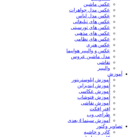
عکس ماشین
عکس مدل جواهرات
عکس مدل لباس
عکس های تبلیغاتی
عکس های تورسیتی
عکس های مذهبی
عکس های نظامی
عکس هنری
عکس و والپیپر هواپیما
مدل ماشین عروس
نقاشی
والپیپر
آموزش
آموزش ایلوستریتور
آموزش ایندیزاین
آموزش عکاسی
آموزش فتوشاپ
آموزش نقاشی
افتر افکت
طراحی وب
آموزش سینما 4 بعدی
تصاویر وکتور
کادر و حاشیه