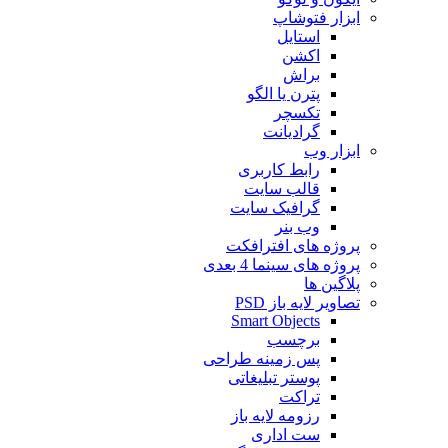
ابزار فتوشاپ
استایل
اکشن
براش
پترن یا الگو
تکسچر
گرادیانت
ابزار وب
رابط کاربری
قالب سایت
گرافیک سایت
وب بنر
پروژه های افترافکت
پروژه های سینما 4 بعدی
پلاگین ها
تصاویر لایه باز PSD
Smart Objects
برچسب
پس زمینه طراحی
پوستر تبلیغاتی
تراکت
رزومه لایه باز
ست اداری