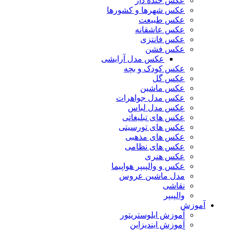
عکس خنده دار
عکس شهرها و کشورها
عکس طبیعت
عکس عاشقانه
عکس فانتزی
عکس فشن
عکس مدل آرایشی
عکس کودک و بچه
عکس گل
عکس ماشین
عکس مدل جواهرات
عکس مدل لباس
عکس های تبلیغاتی
عکس های تورسیتی
عکس های مذهبی
عکس های نظامی
عکس هنری
عکس و والپیپر هواپیما
مدل ماشین عروس
نقاشی
والپیپر
آموزش
آموزش ایلوستریتور
آموزش ایندیزاین