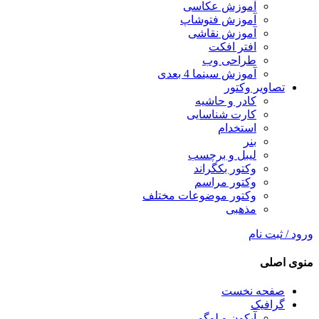
آموزش عکاسی
آموزش فتوشاپ
آموزش نقاشی
افتر افکت
طراحی وب
آموزش سینما 4 بعدی
تصاویر وکتور
کادر و حاشیه
کارت شناسایی
استخدام
بنر
لیبل و برچسب
وکتور بکگراند
وکتور مراسم
وکتور موضوعات مختلف
مذهبی
ورود / ثبت نام
منوی اصلی
صفحه نخست
گرافیک
آیکون و لوگو