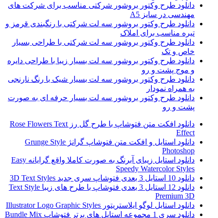
دانلود طرح وکتور بروشور شرکتی مناسب برای شرکت های
مهندسی در سایز A5
دانلود طرح وکتور بروشور سه لت شرکتی با رنگبندی قرمز و
تیره مناسب برای املاک
دانلود طرح وکتور بروشور سه لت شرکتی با طراحی بسیار
خاص و تک
دانلود طرح وکتور بروشور سه لت بسیار زیبا با طراحی دایره
و موج پشت و رو
دانلود طرح وکتور بروشور سه لت بسیار شیک با رنگ نارنجی
به همراه نمودار
دانلود طرح وکتور بروشور سه لت بسیار حرفه ای به صورت
پشت و رو
دانلود افکت متن فتوشاپ با طرح گل رز Rose Flowers Text
Effect
دانلود استایل و افکت متن فتوشاپ گرانژ Grunge Style
Photoshop
دانلود استایل زیبای آبرنگ به صورت کاملا واقع گرایانه Easy
Speedy Watercolor Styles
دانلود 10 استایل 3 بعدی فتوشاپ سری جدید 3D Text Styles
دانلود 12 استایل 3 بعدی فتوشاپ با طرح های زیبا Text Style
Premium 3D
دانلود استایل لوگو ایلاستریتور Illustrator Logo Graphic Styles
دانلود سری 1 مجموعه استایل های برتر فتوشاپ Bundle Mix