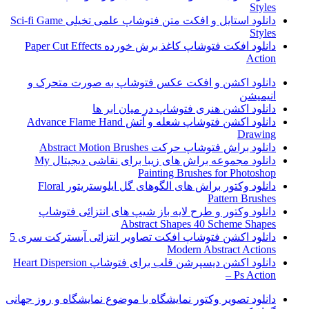
Styles
دانلود استایل و افکت متن فتوشاپ علمی تخیلی Sci-fi Game
Styles
دانلود افکت فتوشاپ کاغذ برش خورده Paper Cut Effects
Action
دانلود اکشن و افکت عکس فتوشاپ به صورت متحرک و
انیمیشن
دانلود اکشن هنری فتوشاپ در میان ابر ها
دانلود اکشن فتوشاپ شعله و آتش Advance Flame Hand
Drawing
دانلود براش فتوشاپ حرکت Abstract Motion Brushes
دانلود مجموعه براش های زیبا برای نقاشی دیجیتال My
Painting Brushes for Photoshop
دانلود وکتور براش های الگوهای گل ایلوستریتور Floral
Pattern Brushes
دانلود وکتور و طرح لایه باز شیپ های انتزائی فتوشاپ
Abstract Shapes 40 Scheme Shapes
دانلود اکشن فتوشاپ افکت تصاویر انتزائی آبسترکت سری 5
Modern Abstract Actions
دانلود اکشن دیسپرشن قلب برای فتوشاپ Heart Dispersion
– Ps Action
دانلود تصویر وکتور نمایشگاه با موضوع نمایشگاه و روز جهانی