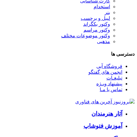
کارت شناسایی
استخدام
بنر
لیبل و برچسب
وکتور بکگراند
وکتور مراسم
وکتور موضوعات مختلف
مذهبی
دسترسی ها
فروشگاه آبی
انجمن های گفتگو
تبلیغـات
پیشنهاد ویـژه
تماس با مـا
آثار هنرمندان
آموزش فتوشاپ