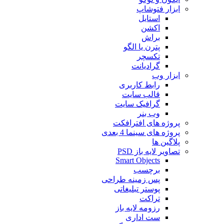
ابزار فتوشاپ
استایل
اکشن
براش
پترن یا الگو
تکسچر
گرادیانت
ابزار وب
رابط کاربری
قالب سایت
گرافیک سایت
وب بنر
پروژه های افترافکت
پروژه های سینما 4 بعدی
پلاگین ها
تصاویر لایه باز PSD
Smart Objects
برچسب
پس زمینه طراحی
پوستر تبلیغاتی
تراکت
رزومه لایه باز
ست اداری