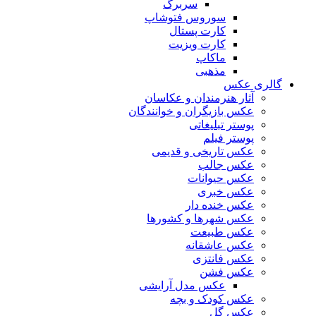
سربرگ
سوروس فتوشاپ
کارت پستال
کارت ویزیت
ماکاپ
مذهبی
گالری عکس
آثار هنرمندان و عکاسان
عکس بازیگران و خوانندگان
پوستر تبلیغاتی
پوستر فیلم
عکس تاریخی و قدیمی
عکس جالب
عکس حیوانات
عکس خبری
عکس خنده دار
عکس شهرها و کشورها
عکس طبیعت
عکس عاشقانه
عکس فانتزی
عکس فشن
عکس مدل آرایشی
عکس کودک و بچه
عکس گل