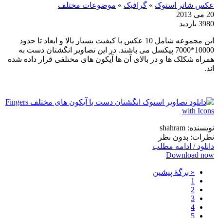
عکس شاتر استوک
»
گرافیک
»
موضوعات مختلف
20 می 2013
3980 بازدید
این مجموعه شامل 10 عکس با کیفیت بسیار بالا و ابعاد تا حدود
10000*7000 پیکسل می باشند. در این تصاویر انگشتان دست به
همراه شکلک ها و در بالای آن ها آیکون های مختلفی قرار داده شده
اند.
نویسنده: shahram
نظرات: بدون نظر
دانلود / ادامه مطلب
Download now
« برگه‌ٔ پیشین
1
2
3
4
5