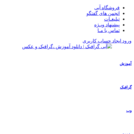
فروشگاه آبی
انجمن های گفتگو
تبلیغـات
پیشنهاد ویـژه
تماس با مـا
ورود
ایجاد حساب کاربری
آموزش
گرافیک
وب
رزومه