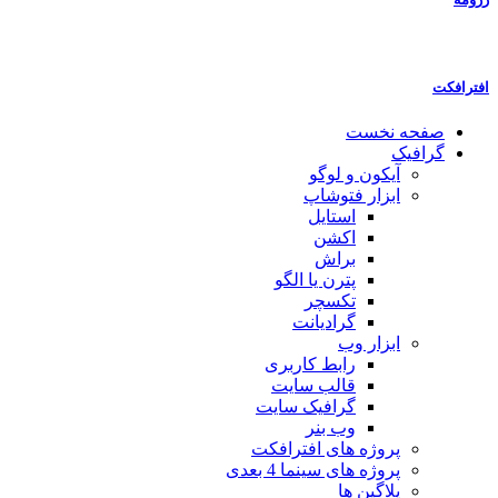
افترافکت
صفحه نخست
گرافیک
آیکون و لوگو
ابزار فتوشاپ
استایل
اکشن
براش
پترن یا الگو
تکسچر
گرادیانت
ابزار وب
رابط کاربری
قالب سایت
گرافیک سایت
وب بنر
پروژه های افترافکت
پروژه های سینما 4 بعدی
پلاگین ها