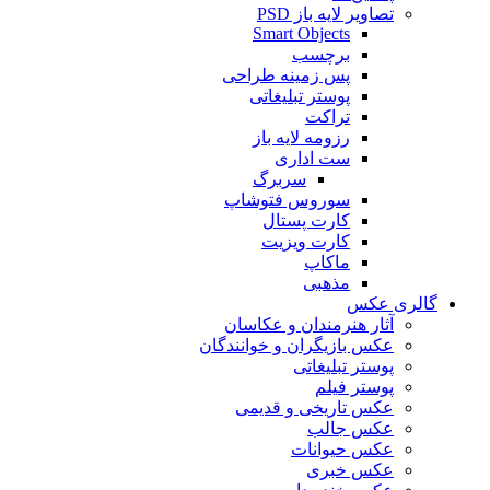
تصاویر لایه باز PSD
Smart Objects
برچسب
پس زمینه طراحی
پوستر تبلیغاتی
تراکت
رزومه لایه باز
ست اداری
سربرگ
سوروس فتوشاپ
کارت پستال
کارت ویزیت
ماکاپ
مذهبی
گالری عکس
آثار هنرمندان و عکاسان
عکس بازیگران و خوانندگان
پوستر تبلیغاتی
پوستر فیلم
عکس تاریخی و قدیمی
عکس جالب
عکس حیوانات
عکس خبری