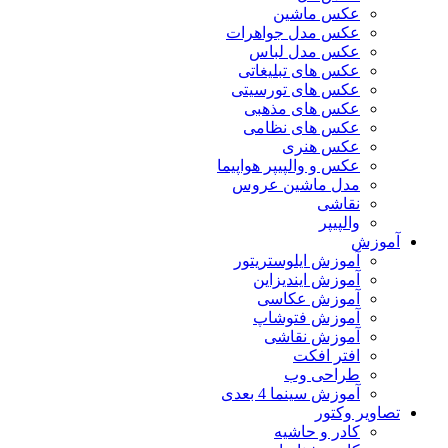
عکس ماشین
عکس مدل جواهرات
عکس مدل لباس
عکس های تبلیغاتی
عکس های تورسیتی
عکس های مذهبی
عکس های نظامی
عکس هنری
عکس و والپیپر هواپیما
مدل ماشین عروس
نقاشی
والپیپر
آموزش
آموزش ایلوستریتور
آموزش ایندیزاین
آموزش عکاسی
آموزش فتوشاپ
آموزش نقاشی
افتر افکت
طراحی وب
آموزش سینما 4 بعدی
تصاویر وکتور
کادر و حاشیه