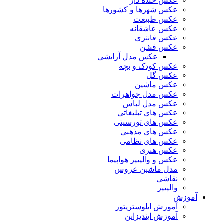
عکس خنده دار
عکس شهرها و کشورها
عکس طبیعت
عکس عاشقانه
عکس فانتزی
عکس فشن
عکس مدل آرایشی
عکس کودک و بچه
عکس گل
عکس ماشین
عکس مدل جواهرات
عکس مدل لباس
عکس های تبلیغاتی
عکس های تورسیتی
عکس های مذهبی
عکس های نظامی
عکس هنری
عکس و والپیپر هواپیما
مدل ماشین عروس
نقاشی
والپیپر
آموزش
آموزش ایلوستریتور
آموزش ایندیزاین