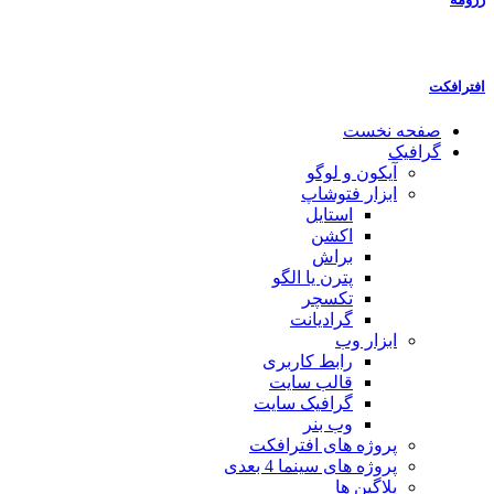
افترافکت
صفحه نخست
گرافیک
آیکون و لوگو
ابزار فتوشاپ
استایل
اکشن
براش
پترن یا الگو
تکسچر
گرادیانت
ابزار وب
رابط کاربری
قالب سایت
گرافیک سایت
وب بنر
پروژه های افترافکت
پروژه های سینما 4 بعدی
پلاگین ها