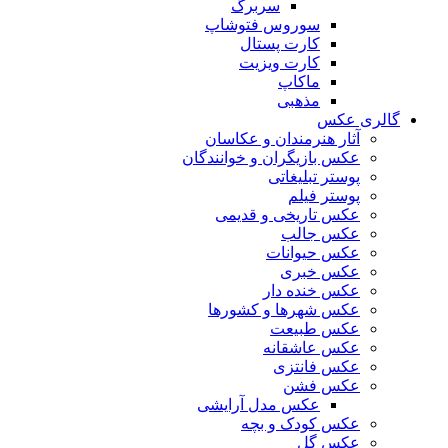
سربرگ
سوروس فتوشاپ
کارت پستال
کارت ویزیت
ماکاپ
مذهبی
گالری عکس
آثار هنرمندان و عکاسان
عکس بازیگران و خوانندگان
پوستر تبلیغاتی
پوستر فیلم
عکس تاریخی و قدیمی
عکس جالب
عکس حیوانات
عکس خبری
عکس خنده دار
عکس شهرها و کشورها
عکس طبیعت
عکس عاشقانه
عکس فانتزی
عکس فشن
عکس مدل آرایشی
عکس کودک و بچه
عکس گل