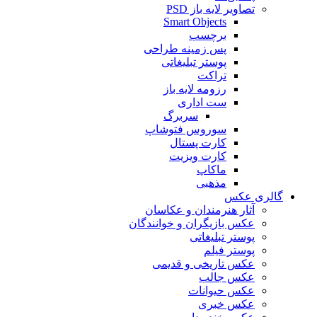
تصاویر لایه باز PSD
Smart Objects
برچسب
پس زمینه طراحی
پوستر تبلیغاتی
تراکت
رزومه لایه باز
ست اداری
سربرگ
سوروس فتوشاپ
کارت پستال
کارت ویزیت
ماکاپ
مذهبی
گالری عکس
آثار هنرمندان و عکاسان
عکس بازیگران و خوانندگان
پوستر تبلیغاتی
پوستر فیلم
عکس تاریخی و قدیمی
عکس جالب
عکس حیوانات
عکس خبری