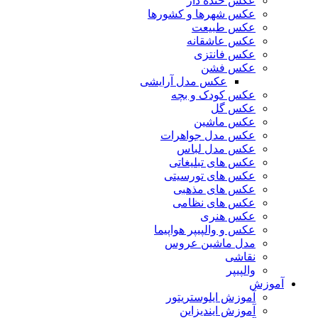
عکس خنده دار
عکس شهرها و کشورها
عکس طبیعت
عکس عاشقانه
عکس فانتزی
عکس فشن
عکس مدل آرایشی
عکس کودک و بچه
عکس گل
عکس ماشین
عکس مدل جواهرات
عکس مدل لباس
عکس های تبلیغاتی
عکس های تورسیتی
عکس های مذهبی
عکس های نظامی
عکس هنری
عکس و والپیپر هواپیما
مدل ماشین عروس
نقاشی
والپیپر
آموزش
آموزش ایلوستریتور
آموزش ایندیزاین