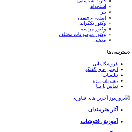
کارت شناسایی
استخدام
بنر
لیبل و برچسب
وکتور بکگراند
وکتور مراسم
وکتور موضوعات مختلف
مذهبی
دسترسی ها
فروشگاه آبی
انجمن های گفتگو
تبلیغـات
پیشنهاد ویـژه
تماس با مـا
آثار هنرمندان
آموزش فتوشاپ