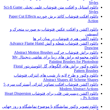
Styles
دانلود استایل و افکت متن فتوشاپ علمی تخیلی Sci-fi Game
Styles
دانلود افکت فتوشاپ کاغذ برش خورده Paper Cut Effects
Action
دانلود اکشن و افکت عکس فتوشاپ به صورت متحرک و
انیمیشن
دانلود اکشن هنری فتوشاپ در میان ابر ها
دانلود اکشن فتوشاپ شعله و آتش Advance Flame Hand
Drawing
دانلود براش فتوشاپ حرکت Abstract Motion Brushes
دانلود مجموعه براش های زیبا برای نقاشی دیجیتال My
Painting Brushes for Photoshop
دانلود وکتور براش های الگوهای گل ایلوستریتور Floral
Pattern Brushes
دانلود وکتور و طرح لایه باز شیپ های انتزائی فتوشاپ
Abstract Shapes 40 Scheme Shapes
دانلود اکشن فتوشاپ افکت تصاویر انتزائی آبسترکت سری 5
Modern Abstract Actions
دانلود اکشن دیسپرشن قلب برای فتوشاپ Heart Dispersion
– Ps Action
دانلود تصویر وکتور نمایشگاه با موضوع نمایشگاه و روز جهانی