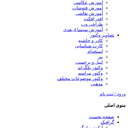
آموزش عکاسی
آموزش فتوشاپ
آموزش نقاشی
افتر افکت
طراحی وب
آموزش سینما 4 بعدی
تصاویر وکتور
کادر و حاشیه
کارت شناسایی
استخدام
بنر
لیبل و برچسب
وکتور بکگراند
وکتور مراسم
وکتور موضوعات مختلف
مذهبی
ورود / ثبت نام
منوی اصلی
صفحه نخست
گرافیک
آیکون و لوگو