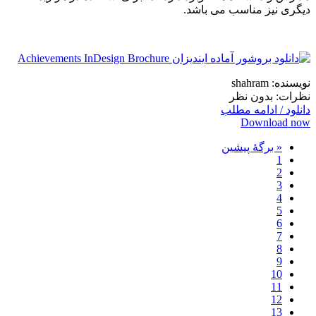
دیگری نیز مناسب می باشد.
نویسنده: shahram
نظرات: بدون نظر
دانلود / ادامه مطلب
Download now
« برگه‌ٔ پیشین
1
2
3
4
5
6
7
8
9
10
11
12
13