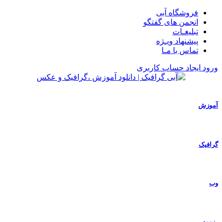
فروشگاه آبی
انجمن های گفتگو
تبلیغـات
پیشنهاد ویـژه
تماس با مـا
ورود
ایجاد حساب کاربری
آموزش
گرافیک
وب
رزومه