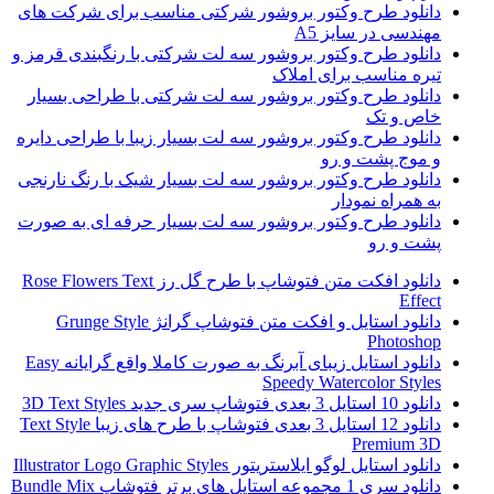
دانلود طرح وکتور بروشور شرکتی مناسب برای شرکت های
مهندسی در سایز A5
دانلود طرح وکتور بروشور سه لت شرکتی با رنگبندی قرمز و
تیره مناسب برای املاک
دانلود طرح وکتور بروشور سه لت شرکتی با طراحی بسیار
خاص و تک
دانلود طرح وکتور بروشور سه لت بسیار زیبا با طراحی دایره
و موج پشت و رو
دانلود طرح وکتور بروشور سه لت بسیار شیک با رنگ نارنجی
به همراه نمودار
دانلود طرح وکتور بروشور سه لت بسیار حرفه ای به صورت
پشت و رو
دانلود افکت متن فتوشاپ با طرح گل رز Rose Flowers Text
Effect
دانلود استایل و افکت متن فتوشاپ گرانژ Grunge Style
Photoshop
دانلود استایل زیبای آبرنگ به صورت کاملا واقع گرایانه Easy
Speedy Watercolor Styles
دانلود 10 استایل 3 بعدی فتوشاپ سری جدید 3D Text Styles
دانلود 12 استایل 3 بعدی فتوشاپ با طرح های زیبا Text Style
Premium 3D
دانلود استایل لوگو ایلاستریتور Illustrator Logo Graphic Styles
دانلود سری 1 مجموعه استایل های برتر فتوشاپ Bundle Mix