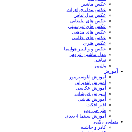
عکس ماشین
عکس مدل جواهرات
عکس مدل لباس
عکس های تبلیغاتی
عکس های تورسیتی
عکس های مذهبی
عکس های نظامی
عکس هنری
عکس و والپیپر هواپیما
مدل ماشین عروس
نقاشی
والپیپر
آموزش
آموزش ایلوستریتور
آموزش ایندیزاین
آموزش عکاسی
آموزش فتوشاپ
آموزش نقاشی
افتر افکت
طراحی وب
آموزش سینما 4 بعدی
تصاویر وکتور
کادر و حاشیه