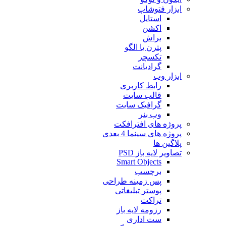
ابزار فتوشاپ
استایل
اکشن
براش
پترن یا الگو
تکسچر
گرادیانت
ابزار وب
رابط کاربری
قالب سایت
گرافیک سایت
وب بنر
پروژه های افترافکت
پروژه های سینما 4 بعدی
پلاگین ها
تصاویر لایه باز PSD
Smart Objects
برچسب
پس زمینه طراحی
پوستر تبلیغاتی
تراکت
رزومه لایه باز
ست اداری