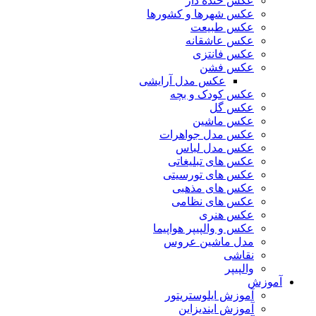
عکس خنده دار
عکس شهرها و کشورها
عکس طبیعت
عکس عاشقانه
عکس فانتزی
عکس فشن
عکس مدل آرایشی
عکس کودک و بچه
عکس گل
عکس ماشین
عکس مدل جواهرات
عکس مدل لباس
عکس های تبلیغاتی
عکس های تورسیتی
عکس های مذهبی
عکس های نظامی
عکس هنری
عکس و والپیپر هواپیما
مدل ماشین عروس
نقاشی
والپیپر
آموزش
آموزش ایلوستریتور
آموزش ایندیزاین