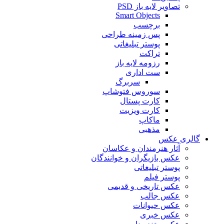
تصاویر لایه باز PSD
Smart Objects
برچسب
پس زمینه طراحی
پوستر تبلیغاتی
تراکت
رزومه لایه باز
ست اداری
سربرگ
سوروس فتوشاپ
کارت پستال
کارت ویزیت
ماکاپ
مذهبی
گالری عکس
آثار هنرمندان و عکاسان
عکس بازیگران و خوانندگان
پوستر تبلیغاتی
پوستر فیلم
عکس تاریخی و قدیمی
عکس جالب
عکس حیوانات
عکس خبری