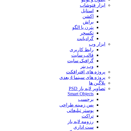
ابزار فتوشاپ
استایل
اکشن
براش
پترن یا الگو
تکسچر
گرادیانت
ابزار وب
رابط کاربری
قالب سایت
گرافیک سایت
وب بنر
پروژه های افترافکت
پروژه های سینما 4 بعدی
پلاگین ها
تصاویر لایه باز PSD
Smart Objects
برچسب
پس زمینه طراحی
پوستر تبلیغاتی
تراکت
رزومه لایه باز
ست اداری