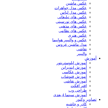
عکس ماشین
عکس مدل جواهرات
عکس مدل لباس
عکس های تبلیغاتی
عکس های تورسیتی
عکس های مذهبی
عکس های نظامی
عکس هنری
عکس و والپیپر هواپیما
مدل ماشین عروس
نقاشی
والپیپر
آموزش
آموزش ایلوستریتور
آموزش ایندیزاین
آموزش عکاسی
آموزش فتوشاپ
آموزش نقاشی
افتر افکت
طراحی وب
آموزش سینما 4 بعدی
تصاویر وکتور
کادر و حاشیه