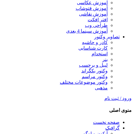
آموزش عکاسی
آموزش فتوشاپ
آموزش نقاشی
افتر افکت
طراحی وب
آموزش سینما 4 بعدی
تصاویر وکتور
کادر و حاشیه
کارت شناسایی
استخدام
بنر
لیبل و برچسب
وکتور بکگراند
وکتور مراسم
وکتور موضوعات مختلف
مذهبی
ورود / ثبت نام
منوی اصلی
صفحه نخست
گرافیک
آیکون و لوگو