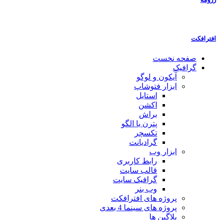
افترافکت
صفحه نخست
گرافیک
آیکون و لوگو
ابزار فتوشاپ
استایل
اکشن
براش
پترن یا الگو
تکسچر
گرادیانت
ابزار وب
رابط کاربری
قالب سایت
گرافیک سایت
وب بنر
پروژه های افترافکت
پروژه های سینما 4 بعدی
پلاگین ها