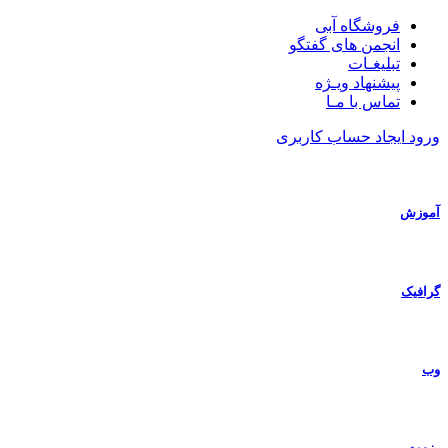
فروشگاه آبی
انجمن های گفتگو
تبلیغـات
پیشنهاد ویـژه
تماس با مـا
ورود
ایجاد حساب کاربری
آموزش
گرافیک
وب
رزومه