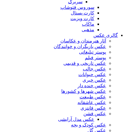
سربرگ
سوروس فتوشاپ
کارت پستال
کارت ویزیت
ماکاپ
مذهبی
گالری عکس
آثار هنرمندان و عکاسان
عکس بازیگران و خوانندگان
پوستر تبلیغاتی
پوستر فیلم
عکس تاریخی و قدیمی
عکس جالب
عکس حیوانات
عکس خبری
عکس خنده دار
عکس شهرها و کشورها
عکس طبیعت
عکس عاشقانه
عکس فانتزی
عکس فشن
عکس مدل آرایشی
عکس کودک و بچه
عکس گل