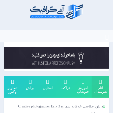
آثار
آموزش
تراکت
استایل
براش
تصاویر
هنرمندان
فتوشاپ
وکتور
دانلود عکاسی خلاقانه شماره 3 Creative photographer Erik