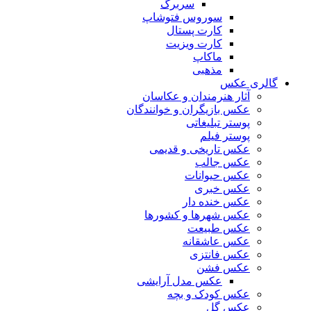
سربرگ
سوروس فتوشاپ
کارت پستال
کارت ویزیت
ماکاپ
مذهبی
گالری عکس
آثار هنرمندان و عکاسان
عکس بازیگران و خوانندگان
پوستر تبلیغاتی
پوستر فیلم
عکس تاریخی و قدیمی
عکس جالب
عکس حیوانات
عکس خبری
عکس خنده دار
عکس شهرها و کشورها
عکس طبیعت
عکس عاشقانه
عکس فانتزی
عکس فشن
عکس مدل آرایشی
عکس کودک و بچه
عکس گل