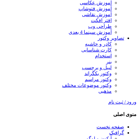
آموزش عکاسی
آموزش فتوشاپ
آموزش نقاشی
افتر افکت
طراحی وب
آموزش سینما 4 بعدی
تصاویر وکتور
کادر و حاشیه
کارت شناسایی
استخدام
بنر
لیبل و برچسب
وکتور بکگراند
وکتور مراسم
وکتور موضوعات مختلف
مذهبی
ورود / ثبت نام
منوی اصلی
صفحه نخست
گرافیک
آیکون و لوگو