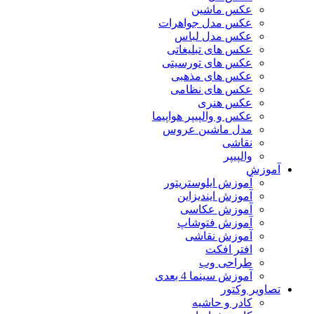
عکس ماشین
عکس مدل جواهرات
عکس مدل لباس
عکس های تبلیغاتی
عکس های تورسیتی
عکس های مذهبی
عکس های نظامی
عکس هنری
عکس و والپیپر هواپیما
مدل ماشین عروس
نقاشی
والپیپر
آموزش
آموزش ایلوستریتور
آموزش ایندیزاین
آموزش عکاسی
آموزش فتوشاپ
آموزش نقاشی
افتر افکت
طراحی وب
آموزش سینما 4 بعدی
تصاویر وکتور
کادر و حاشیه