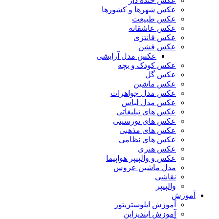
عکس خنده دار
عکس شهرها و کشورها
عکس طبیعت
عکس عاشقانه
عکس فانتزی
عکس فشن
عکس مدل آرایشی
عکس کودک و بچه
عکس گل
عکس ماشین
عکس مدل جواهرات
عکس مدل لباس
عکس های تبلیغاتی
عکس های تورسیتی
عکس های مذهبی
عکس های نظامی
عکس هنری
عکس و والپیپر هواپیما
مدل ماشین عروس
نقاشی
والپیپر
آموزش
آموزش ایلوستریتور
آموزش ایندیزاین