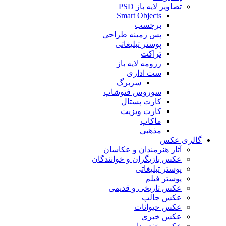
تصاویر لایه باز PSD
Smart Objects
برچسب
پس زمینه طراحی
پوستر تبلیغاتی
تراکت
رزومه لایه باز
ست اداری
سربرگ
سوروس فتوشاپ
کارت پستال
کارت ویزیت
ماکاپ
مذهبی
گالری عکس
آثار هنرمندان و عکاسان
عکس بازیگران و خوانندگان
پوستر تبلیغاتی
پوستر فیلم
عکس تاریخی و قدیمی
عکس جالب
عکس حیوانات
عکس خبری