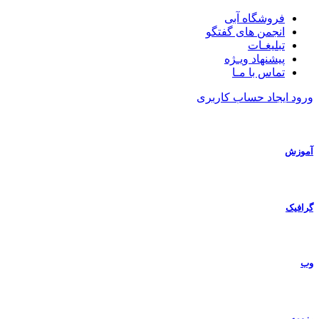
فروشگاه آبی
انجمن های گفتگو
تبلیغـات
پیشنهاد ویـژه
تماس با مـا
ورود
ایجاد حساب کاربری
آموزش
گرافیک
وب
رزومه