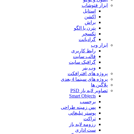
ابزار فتوشاپ
استایل
اکشن
براش
پترن یا الگو
تکسچر
گرادیانت
ابزار وب
رابط کاربری
قالب سایت
گرافیک سایت
وب بنر
پروژه های افترافکت
پروژه های سینما 4 بعدی
پلاگین ها
تصاویر لایه باز PSD
Smart Objects
برچسب
پس زمینه طراحی
پوستر تبلیغاتی
تراکت
رزومه لایه باز
ست اداری