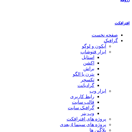
افترافکت
صفحه نخست
گرافیک
آیکون و لوگو
ابزار فتوشاپ
استایل
اکشن
براش
پترن یا الگو
تکسچر
گرادیانت
ابزار وب
رابط کاربری
قالب سایت
گرافیک سایت
وب بنر
پروژه های افترافکت
پروژه های سینما 4 بعدی
پلاگین ها