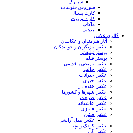
سربرگ
سوروس فتوشاپ
کارت پستال
کارت ویزیت
ماکاپ
مذهبی
گالری عکس
آثار هنرمندان و عکاسان
عکس بازیگران و خوانندگان
پوستر تبلیغاتی
پوستر فیلم
عکس تاریخی و قدیمی
عکس جالب
عکس حیوانات
عکس خبری
عکس خنده دار
عکس شهرها و کشورها
عکس طبیعت
عکس عاشقانه
عکس فانتزی
عکس فشن
عکس مدل آرایشی
عکس کودک و بچه
عکس گل