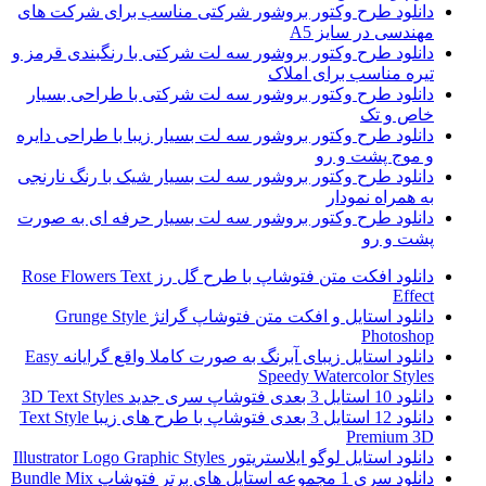
دانلود طرح وکتور بروشور شرکتی مناسب برای شرکت های
مهندسی در سایز A5
دانلود طرح وکتور بروشور سه لت شرکتی با رنگبندی قرمز و
تیره مناسب برای املاک
دانلود طرح وکتور بروشور سه لت شرکتی با طراحی بسیار
خاص و تک
دانلود طرح وکتور بروشور سه لت بسیار زیبا با طراحی دایره
و موج پشت و رو
دانلود طرح وکتور بروشور سه لت بسیار شیک با رنگ نارنجی
به همراه نمودار
دانلود طرح وکتور بروشور سه لت بسیار حرفه ای به صورت
پشت و رو
دانلود افکت متن فتوشاپ با طرح گل رز Rose Flowers Text
Effect
دانلود استایل و افکت متن فتوشاپ گرانژ Grunge Style
Photoshop
دانلود استایل زیبای آبرنگ به صورت کاملا واقع گرایانه Easy
Speedy Watercolor Styles
دانلود 10 استایل 3 بعدی فتوشاپ سری جدید 3D Text Styles
دانلود 12 استایل 3 بعدی فتوشاپ با طرح های زیبا Text Style
Premium 3D
دانلود استایل لوگو ایلاستریتور Illustrator Logo Graphic Styles
دانلود سری 1 مجموعه استایل های برتر فتوشاپ Bundle Mix