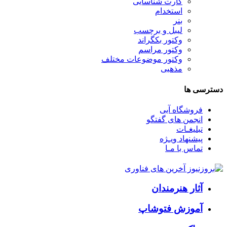
کارت شناسایی
استخدام
بنر
لیبل و برچسب
وکتور بکگراند
وکتور مراسم
وکتور موضوعات مختلف
مذهبی
دسترسی ها
فروشگاه آبی
انجمن های گفتگو
تبلیغـات
پیشنهاد ویـژه
تماس با مـا
آثار هنرمندان
آموزش فتوشاپ