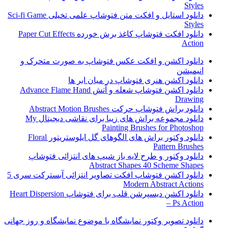
Styles
دانلود استایل و افکت متن فتوشاپ علمی تخیلی Sci-fi Game
Styles
دانلود افکت فتوشاپ کاغذ برش خورده Paper Cut Effects
Action
دانلود اکشن و افکت عکس فتوشاپ به صورت متحرک و
انیمیشن
دانلود اکشن هنری فتوشاپ در میان ابر ها
دانلود اکشن فتوشاپ شعله و آتش Advance Flame Hand
Drawing
دانلود براش فتوشاپ حرکت Abstract Motion Brushes
دانلود مجموعه براش های زیبا برای نقاشی دیجیتال My
Painting Brushes for Photoshop
دانلود وکتور براش های الگوهای گل ایلوستریتور Floral
Pattern Brushes
دانلود وکتور و طرح لایه باز شیپ های انتزائی فتوشاپ
Abstract Shapes 40 Scheme Shapes
دانلود اکشن فتوشاپ افکت تصاویر انتزائی آبسترکت سری 5
Modern Abstract Actions
دانلود اکشن دیسپرشن قلب برای فتوشاپ Heart Dispersion
– Ps Action
دانلود تصویر وکتور نمایشگاه با موضوع نمایشگاه و روز جهانی