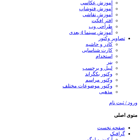
آموزش عکاسی
آموزش فتوشاپ
آموزش نقاشی
افتر افکت
طراحی وب
آموزش سینما 4 بعدی
تصاویر وکتور
کادر و حاشیه
کارت شناسایی
استخدام
بنر
لیبل و برچسب
وکتور بکگراند
وکتور مراسم
وکتور موضوعات مختلف
مذهبی
ورود / ثبت نام
منوی اصلی
صفحه نخست
گرافیک
آیکون و لوگو