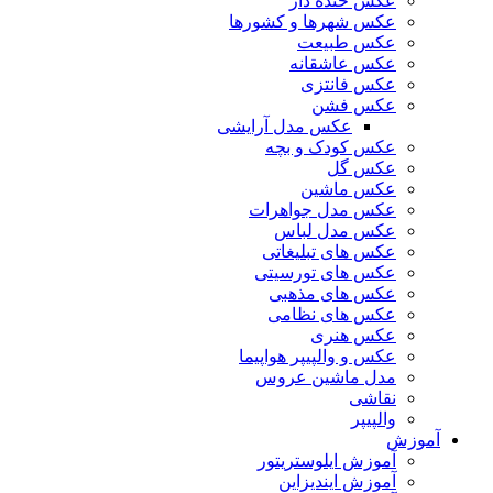
عکس خنده دار
عکس شهرها و کشورها
عکس طبیعت
عکس عاشقانه
عکس فانتزی
عکس فشن
عکس مدل آرایشی
عکس کودک و بچه
عکس گل
عکس ماشین
عکس مدل جواهرات
عکس مدل لباس
عکس های تبلیغاتی
عکس های تورسیتی
عکس های مذهبی
عکس های نظامی
عکس هنری
عکس و والپیپر هواپیما
مدل ماشین عروس
نقاشی
والپیپر
آموزش
آموزش ایلوستریتور
آموزش ایندیزاین