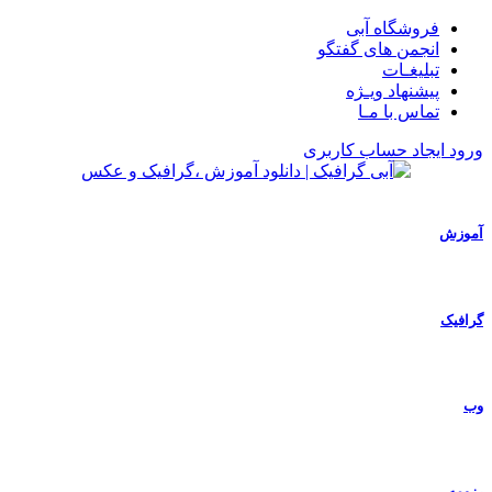
فروشگاه آبی
انجمن های گفتگو
تبلیغـات
پیشنهاد ویـژه
تماس با مـا
ورود
ایجاد حساب کاربری
آموزش
گرافیک
وب
رزومه