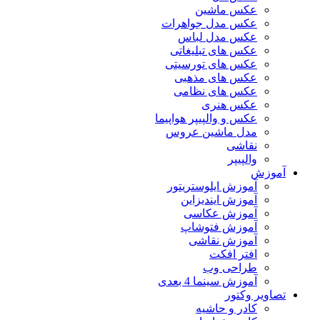
عکس ماشین
عکس مدل جواهرات
عکس مدل لباس
عکس های تبلیغاتی
عکس های تورسیتی
عکس های مذهبی
عکس های نظامی
عکس هنری
عکس و والپیپر هواپیما
مدل ماشین عروس
نقاشی
والپیپر
آموزش
آموزش ایلوستریتور
آموزش ایندیزاین
آموزش عکاسی
آموزش فتوشاپ
آموزش نقاشی
افتر افکت
طراحی وب
آموزش سینما 4 بعدی
تصاویر وکتور
کادر و حاشیه