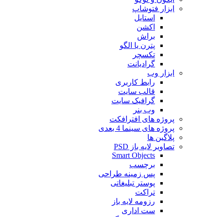
ابزار فتوشاپ
استایل
اکشن
براش
پترن یا الگو
تکسچر
گرادیانت
ابزار وب
رابط کاربری
قالب سایت
گرافیک سایت
وب بنر
پروژه های افترافکت
پروژه های سینما 4 بعدی
پلاگین ها
تصاویر لایه باز PSD
Smart Objects
برچسب
پس زمینه طراحی
پوستر تبلیغاتی
تراکت
رزومه لایه باز
ست اداری