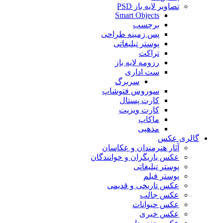
تصاویر لایه باز PSD
Smart Objects
برچسب
پس زمینه طراحی
پوستر تبلیغاتی
تراکت
رزومه لایه باز
ست اداری
سربرگ
سوروس فتوشاپ
کارت پستال
کارت ویزیت
ماکاپ
مذهبی
گالری عکس
آثار هنرمندان و عکاسان
عکس بازیگران و خوانندگان
پوستر تبلیغاتی
پوستر فیلم
عکس تاریخی و قدیمی
عکس جالب
عکس حیوانات
عکس خبری