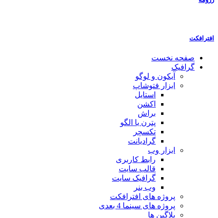
افترافکت
صفحه نخست
گرافیک
آیکون و لوگو
ابزار فتوشاپ
استایل
اکشن
براش
پترن یا الگو
تکسچر
گرادیانت
ابزار وب
رابط کاربری
قالب سایت
گرافیک سایت
وب بنر
پروژه های افترافکت
پروژه های سینما 4 بعدی
پلاگین ها