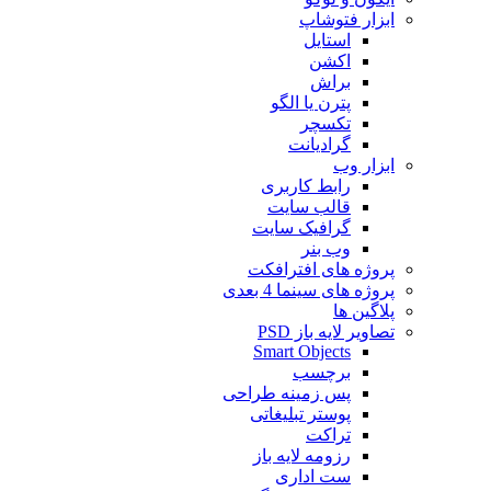
ابزار فتوشاپ
استایل
اکشن
براش
پترن یا الگو
تکسچر
گرادیانت
ابزار وب
رابط کاربری
قالب سایت
گرافیک سایت
وب بنر
پروژه های افترافکت
پروژه های سینما 4 بعدی
پلاگین ها
تصاویر لایه باز PSD
Smart Objects
برچسب
پس زمینه طراحی
پوستر تبلیغاتی
تراکت
رزومه لایه باز
ست اداری