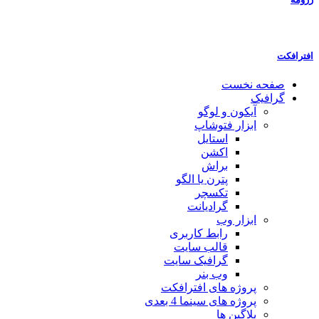
افترافکت
صفحه نخست
گرافیک
آیکون و لوگو
ابزار فتوشاپ
استایل
اکشن
براش
پترن یا الگو
تکسچر
گرادیانت
ابزار وب
رابط کاربری
قالب سایت
گرافیک سایت
وب بنر
پروژه های افترافکت
پروژه های سینما 4 بعدی
پلاگین ها