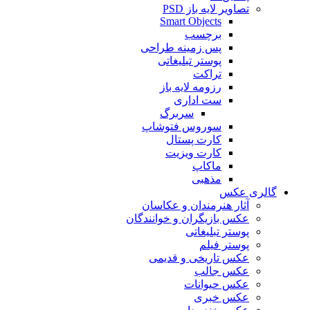
تصاویر لایه باز PSD
Smart Objects
برچسب
پس زمینه طراحی
پوستر تبلیغاتی
تراکت
رزومه لایه باز
ست اداری
سربرگ
سوروس فتوشاپ
کارت پستال
کارت ویزیت
ماکاپ
مذهبی
گالری عکس
آثار هنرمندان و عکاسان
عکس بازیگران و خوانندگان
پوستر تبلیغاتی
پوستر فیلم
عکس تاریخی و قدیمی
عکس جالب
عکس حیوانات
عکس خبری