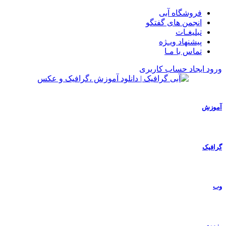
فروشگاه آبی
انجمن های گفتگو
تبلیغـات
پیشنهاد ویـژه
تماس با مـا
ورود
ایجاد حساب کاربری
آموزش
گرافیک
وب
رزومه