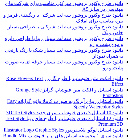
دانلود طرح وکتور بروشور شرکتی مناسب برای شرکت های
مهندسی در سایز A5
دانلود طرح وکتور بروشور سه لت شرکتی با رنگبندی قرمز و
تیره مناسب برای املاک
دانلود طرح وکتور بروشور سه لت شرکتی با طراحی بسیار
خاص و تک
دانلود طرح وکتور بروشور سه لت بسیار زیبا با طراحی دایره
و موج پشت و رو
دانلود طرح وکتور بروشور سه لت بسیار شیک با رنگ نارنجی
به همراه نمودار
دانلود طرح وکتور بروشور سه لت بسیار حرفه ای به صورت
پشت و رو
دانلود افکت متن فتوشاپ با طرح گل رز Rose Flowers Text
Effect
دانلود استایل و افکت متن فتوشاپ گرانژ Grunge Style
Photoshop
دانلود استایل زیبای آبرنگ به صورت کاملا واقع گرایانه Easy
Speedy Watercolor Styles
دانلود 10 استایل 3 بعدی فتوشاپ سری جدید 3D Text Styles
دانلود 12 استایل 3 بعدی فتوشاپ با طرح های زیبا Text Style
Premium 3D
دانلود استایل لوگو ایلاستریتور Illustrator Logo Graphic Styles
دانلود سری 1 مجموعه استایل های برتر فتوشاپ Bundle Mix