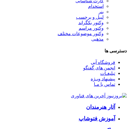
کارت شناسایی
استخدام
بنر
لیبل و برچسب
وکتور بکگراند
وکتور مراسم
وکتور موضوعات مختلف
مذهبی
دسترسی ها
فروشگاه آبی
انجمن های گفتگو
تبلیغـات
پیشنهاد ویـژه
تماس با مـا
آثار هنرمندان
آموزش فتوشاپ