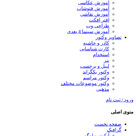
آموزش عکاسی
آموزش فتوشاپ
آموزش نقاشی
افتر افکت
طراحی وب
آموزش سینما 4 بعدی
تصاویر وکتور
کادر و حاشیه
کارت شناسایی
استخدام
بنر
لیبل و برچسب
وکتور بکگراند
وکتور مراسم
وکتور موضوعات مختلف
مذهبی
ورود / ثبت نام
منوی اصلی
صفحه نخست
گرافیک
آیکون و لوگو