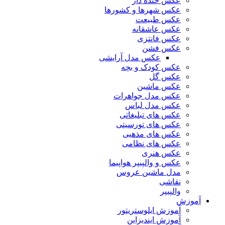
عکس خنده دار
عکس شهرها و کشورها
عکس طبیعت
عکس عاشقانه
عکس فانتزی
عکس فشن
عکس مدل آرایشی
عکس کودک و بچه
عکس گل
عکس ماشین
عکس مدل جواهرات
عکس مدل لباس
عکس های تبلیغاتی
عکس های تورسیتی
عکس های مذهبی
عکس های نظامی
عکس هنری
عکس و والپیپر هواپیما
مدل ماشین عروس
نقاشی
والپیپر
آموزش
آموزش ایلوستریتور
آموزش ایندیزاین