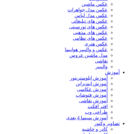
عکس ماشین
عکس مدل جواهرات
عکس مدل لباس
عکس های تبلیغاتی
عکس های تورسیتی
عکس های مذهبی
عکس های نظامی
عکس هنری
عکس و والپیپر هواپیما
مدل ماشین عروس
نقاشی
والپیپر
آموزش
آموزش ایلوستریتور
آموزش ایندیزاین
آموزش عکاسی
آموزش فتوشاپ
آموزش نقاشی
افتر افکت
طراحی وب
آموزش سینما 4 بعدی
تصاویر وکتور
کادر و حاشیه