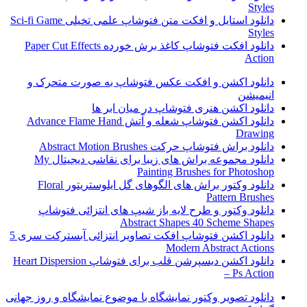
Styles
دانلود استایل و افکت متن فتوشاپ علمی تخیلی Sci-fi Game
Styles
دانلود افکت فتوشاپ کاغذ برش خورده Paper Cut Effects
Action
دانلود اکشن و افکت عکس فتوشاپ به صورت متحرک و
انیمیشن
دانلود اکشن هنری فتوشاپ در میان ابر ها
دانلود اکشن فتوشاپ شعله و آتش Advance Flame Hand
Drawing
دانلود براش فتوشاپ حرکت Abstract Motion Brushes
دانلود مجموعه براش های زیبا برای نقاشی دیجیتال My
Painting Brushes for Photoshop
دانلود وکتور براش های الگوهای گل ایلوستریتور Floral
Pattern Brushes
دانلود وکتور و طرح لایه باز شیپ های انتزائی فتوشاپ
Abstract Shapes 40 Scheme Shapes
دانلود اکشن فتوشاپ افکت تصاویر انتزائی آبسترکت سری 5
Modern Abstract Actions
دانلود اکشن دیسپرشن قلب برای فتوشاپ Heart Dispersion
– Ps Action
دانلود تصویر وکتور نمایشگاه با موضوع نمایشگاه و روز جهانی