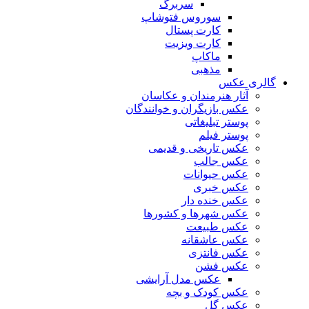
سربرگ
سوروس فتوشاپ
کارت پستال
کارت ویزیت
ماکاپ
مذهبی
گالری عکس
آثار هنرمندان و عکاسان
عکس بازیگران و خوانندگان
پوستر تبلیغاتی
پوستر فیلم
عکس تاریخی و قدیمی
عکس جالب
عکس حیوانات
عکس خبری
عکس خنده دار
عکس شهرها و کشورها
عکس طبیعت
عکس عاشقانه
عکس فانتزی
عکس فشن
عکس مدل آرایشی
عکس کودک و بچه
عکس گل