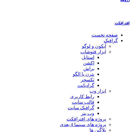
افترافکت
صفحه نخست
گرافیک
آیکون و لوگو
ابزار فتوشاپ
استایل
اکشن
براش
پترن یا الگو
تکسچر
گرادیانت
ابزار وب
رابط کاربری
قالب سایت
گرافیک سایت
وب بنر
پروژه های افترافکت
پروژه های سینما 4 بعدی
پلاگین ها