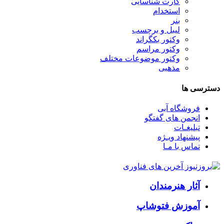
کارت شناسایی
استخدام
بنر
لیبل و برچسب
وکتور بکگراند
وکتور مراسم
وکتور موضوعات مختلف
مذهبی
دسترسی ها
فروشگاه آبی
انجمن های گفتگو
تبلیغـات
پیشنهاد ویـژه
تماس با مـا
آثار هنرمندان
آموزش فتوشاپ