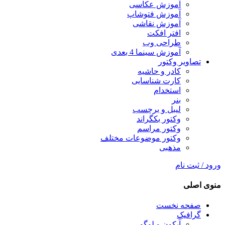
آموزش عکاسی
آموزش فتوشاپ
آموزش نقاشی
افتر افکت
طراحی وب
آموزش سینما 4 بعدی
تصاویر وکتور
کادر و حاشیه
کارت شناسایی
استخدام
بنر
لیبل و برچسب
وکتور بکگراند
وکتور مراسم
وکتور موضوعات مختلف
مذهبی
ورود / ثبت نام
منوی اصلی
صفحه نخست
گرافیک
آیکون و لوگو