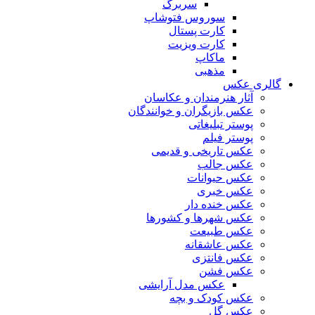
سربرگ
سوروس فتوشاپ
کارت پستال
کارت ویزیت
ماکاپ
مذهبی
گالری عکس
آثار هنرمندان و عکاسان
عکس بازیگران و خوانندگان
پوستر تبلیغاتی
پوستر فیلم
عکس تاریخی و قدیمی
عکس جالب
عکس حیوانات
عکس خبری
عکس خنده دار
عکس شهرها و کشورها
عکس طبیعت
عکس عاشقانه
عکس فانتزی
عکس فشن
عکس مدل آرایشی
عکس کودک و بچه
عکس گل