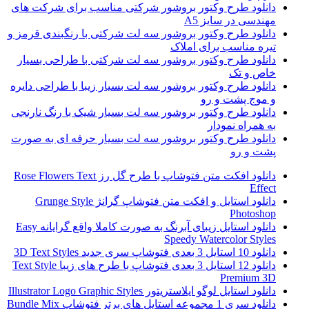
دانلود طرح وکتور بروشور شرکتی مناسب برای شرکت های
مهندسی در سایز A5
دانلود طرح وکتور بروشور سه لت شرکتی با رنگبندی قرمز و
تیره مناسب برای املاک
دانلود طرح وکتور بروشور سه لت شرکتی با طراحی بسیار
خاص و تک
دانلود طرح وکتور بروشور سه لت بسیار زیبا با طراحی دایره
و موج پشت و رو
دانلود طرح وکتور بروشور سه لت بسیار شیک با رنگ نارنجی
به همراه نمودار
دانلود طرح وکتور بروشور سه لت بسیار حرفه ای به صورت
پشت و رو
دانلود افکت متن فتوشاپ با طرح گل رز Rose Flowers Text
Effect
دانلود استایل و افکت متن فتوشاپ گرانژ Grunge Style
Photoshop
دانلود استایل زیبای آبرنگ به صورت کاملا واقع گرایانه Easy
Speedy Watercolor Styles
دانلود 10 استایل 3 بعدی فتوشاپ سری جدید 3D Text Styles
دانلود 12 استایل 3 بعدی فتوشاپ با طرح های زیبا Text Style
Premium 3D
دانلود استایل لوگو ایلاستریتور Illustrator Logo Graphic Styles
دانلود سری 1 مجموعه استایل های برتر فتوشاپ Bundle Mix