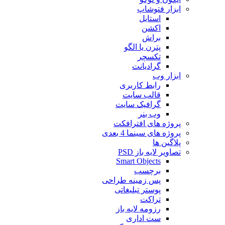
ابزار فتوشاپ
استایل
اکشن
براش
پترن یا الگو
تکسچر
گرادیانت
ابزار وب
رابط کاربری
قالب سایت
گرافیک سایت
وب بنر
پروژه های افترافکت
پروژه های سینما 4 بعدی
پلاگین ها
تصاویر لایه باز PSD
Smart Objects
برچسب
پس زمینه طراحی
پوستر تبلیغاتی
تراکت
رزومه لایه باز
ست اداری