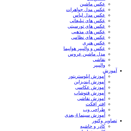
عکس ماشین
عکس مدل جواهرات
عکس مدل لباس
عکس های تبلیغاتی
عکس های تورسیتی
عکس های مذهبی
عکس های نظامی
عکس هنری
عکس و والپیپر هواپیما
مدل ماشین عروس
نقاشی
والپیپر
آموزش
آموزش ایلوستریتور
آموزش ایندیزاین
آموزش عکاسی
آموزش فتوشاپ
آموزش نقاشی
افتر افکت
طراحی وب
آموزش سینما 4 بعدی
تصاویر وکتور
کادر و حاشیه