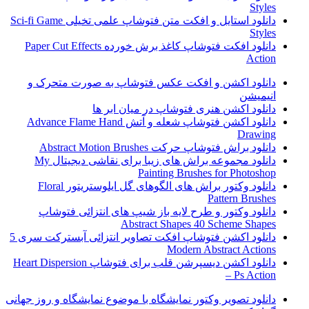
Styles
دانلود استایل و افکت متن فتوشاپ علمی تخیلی Sci-fi Game
Styles
دانلود افکت فتوشاپ کاغذ برش خورده Paper Cut Effects
Action
دانلود اکشن و افکت عکس فتوشاپ به صورت متحرک و
انیمیشن
دانلود اکشن هنری فتوشاپ در میان ابر ها
دانلود اکشن فتوشاپ شعله و آتش Advance Flame Hand
Drawing
دانلود براش فتوشاپ حرکت Abstract Motion Brushes
دانلود مجموعه براش های زیبا برای نقاشی دیجیتال My
Painting Brushes for Photoshop
دانلود وکتور براش های الگوهای گل ایلوستریتور Floral
Pattern Brushes
دانلود وکتور و طرح لایه باز شیپ های انتزائی فتوشاپ
Abstract Shapes 40 Scheme Shapes
دانلود اکشن فتوشاپ افکت تصاویر انتزائی آبسترکت سری 5
Modern Abstract Actions
دانلود اکشن دیسپرشن قلب برای فتوشاپ Heart Dispersion
– Ps Action
دانلود تصویر وکتور نمایشگاه با موضوع نمایشگاه و روز جهانی