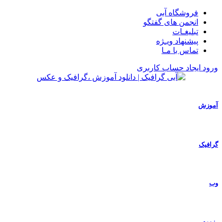
فروشگاه آبی
انجمن های گفتگو
تبلیغـات
پیشنهاد ویـژه
تماس با مـا
ورود
ایجاد حساب کاربری
آموزش
گرافیک
وب
رزومه