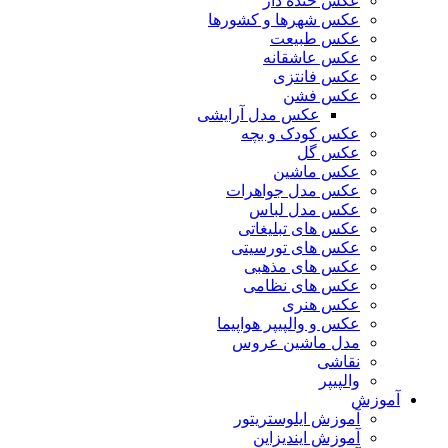
عکس خنده دار
عکس شهرها و کشورها
عکس طبیعت
عکس عاشقانه
عکس فانتزی
عکس فشن
عکس مدل آرایشی
عکس کودک و بچه
عکس گل
عکس ماشین
عکس مدل جواهرات
عکس مدل لباس
عکس های تبلیغاتی
عکس های تورسیتی
عکس های مذهبی
عکس های نظامی
عکس هنری
عکس و والپیپر هواپیما
مدل ماشین عروس
نقاشی
والپیپر
آموزش
آموزش ایلوستریتور
آموزش ایندیزاین