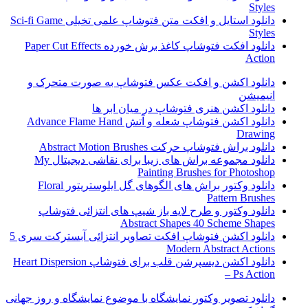
Styles
دانلود استایل و افکت متن فتوشاپ علمی تخیلی Sci-fi Game
Styles
دانلود افکت فتوشاپ کاغذ برش خورده Paper Cut Effects
Action
دانلود اکشن و افکت عکس فتوشاپ به صورت متحرک و
انیمیشن
دانلود اکشن هنری فتوشاپ در میان ابر ها
دانلود اکشن فتوشاپ شعله و آتش Advance Flame Hand
Drawing
دانلود براش فتوشاپ حرکت Abstract Motion Brushes
دانلود مجموعه براش های زیبا برای نقاشی دیجیتال My
Painting Brushes for Photoshop
دانلود وکتور براش های الگوهای گل ایلوستریتور Floral
Pattern Brushes
دانلود وکتور و طرح لایه باز شیپ های انتزائی فتوشاپ
Abstract Shapes 40 Scheme Shapes
دانلود اکشن فتوشاپ افکت تصاویر انتزائی آبسترکت سری 5
Modern Abstract Actions
دانلود اکشن دیسپرشن قلب برای فتوشاپ Heart Dispersion
– Ps Action
دانلود تصویر وکتور نمایشگاه با موضوع نمایشگاه و روز جهانی