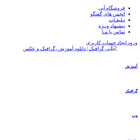
فروشگاه آبی
انجمن های گفتگو
تبلیغـات
پیشنهاد ویـژه
تماس با مـا
ورود
ایجاد حساب کاربری
آموزش
گرافیک
وب
رزومه