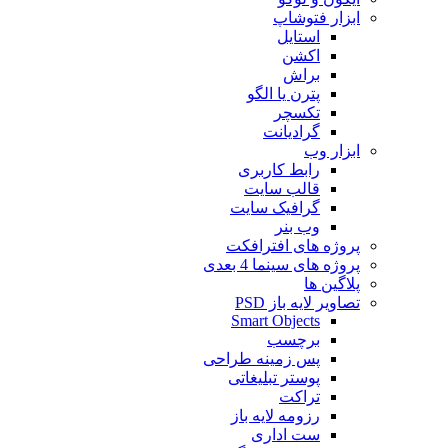
ابزار فتوشاپ
استایل
اکشن
براش
پترن یا الگو
تکسچر
گرادیانت
ابزار وب
رابط کاربری
قالب سایت
گرافیک سایت
وب بنر
پروژه های افترافکت
پروژه های سینما 4 بعدی
پلاگین ها
تصاویر لایه باز PSD
Smart Objects
برچسب
پس زمینه طراحی
پوستر تبلیغاتی
تراکت
رزومه لایه باز
ست اداری