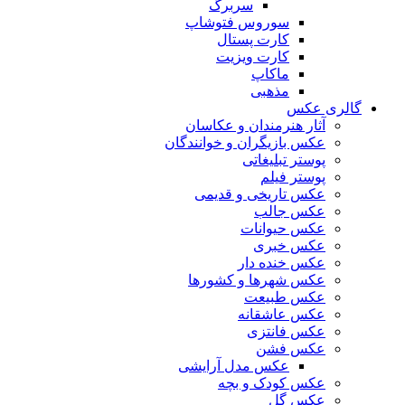
سربرگ
سوروس فتوشاپ
کارت پستال
کارت ویزیت
ماکاپ
مذهبی
گالری عکس
آثار هنرمندان و عکاسان
عکس بازیگران و خوانندگان
پوستر تبلیغاتی
پوستر فیلم
عکس تاریخی و قدیمی
عکس جالب
عکس حیوانات
عکس خبری
عکس خنده دار
عکس شهرها و کشورها
عکس طبیعت
عکس عاشقانه
عکس فانتزی
عکس فشن
عکس مدل آرایشی
عکس کودک و بچه
عکس گل