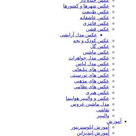
عکس خنده دار
عکس شهرها و کشورها
عکس طبیعت
عکس عاشقانه
عکس فانتزی
عکس فشن
عکس مدل آرایشی
عکس کودک و بچه
عکس گل
عکس ماشین
عکس مدل جواهرات
عکس مدل لباس
عکس های تبلیغاتی
عکس های تورسیتی
عکس های مذهبی
عکس های نظامی
عکس هنری
عکس و والپیپر هواپیما
مدل ماشین عروس
نقاشی
والپیپر
آموزش
آموزش ایلوستریتور
آموزش ایندیزاین