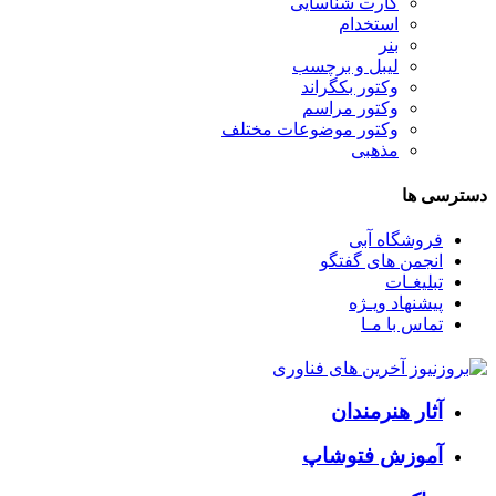
کارت شناسایی
استخدام
بنر
لیبل و برچسب
وکتور بکگراند
وکتور مراسم
وکتور موضوعات مختلف
مذهبی
دسترسی ها
فروشگاه آبی
انجمن های گفتگو
تبلیغـات
پیشنهاد ویـژه
تماس با مـا
آثار هنرمندان
آموزش فتوشاپ