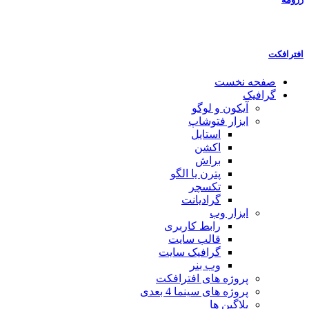
افترافکت
صفحه نخست
گرافیک
آیکون و لوگو
ابزار فتوشاپ
استایل
اکشن
براش
پترن یا الگو
تکسچر
گرادیانت
ابزار وب
رابط کاربری
قالب سایت
گرافیک سایت
وب بنر
پروژه های افترافکت
پروژه های سینما 4 بعدی
پلاگین ها