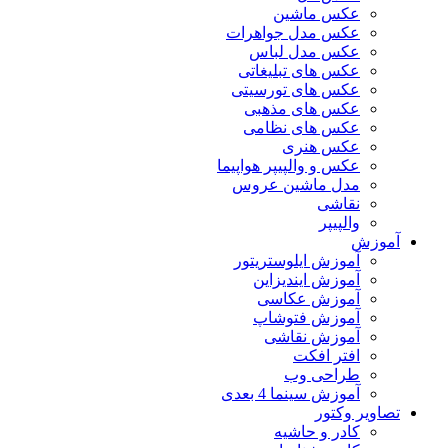
عکس ماشین
عکس مدل جواهرات
عکس مدل لباس
عکس های تبلیغاتی
عکس های تورسیتی
عکس های مذهبی
عکس های نظامی
عکس هنری
عکس و والپیپر هواپیما
مدل ماشین عروس
نقاشی
والپیپر
آموزش
آموزش ایلوستریتور
آموزش ایندیزاین
آموزش عکاسی
آموزش فتوشاپ
آموزش نقاشی
افتر افکت
طراحی وب
آموزش سینما 4 بعدی
تصاویر وکتور
کادر و حاشیه