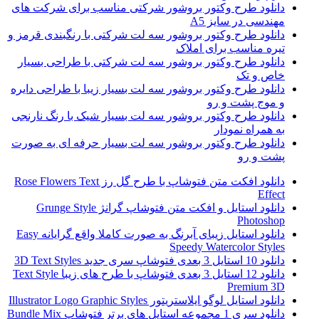
دانلود طرح وکتور بروشور شرکتی مناسب برای شرکت های
مهندسی در سایز A5
دانلود طرح وکتور بروشور سه لت شرکتی با رنگبندی قرمز و
تیره مناسب برای املاک
دانلود طرح وکتور بروشور سه لت شرکتی با طراحی بسیار
خاص و تک
دانلود طرح وکتور بروشور سه لت بسیار زیبا با طراحی دایره
و موج پشت و رو
دانلود طرح وکتور بروشور سه لت بسیار شیک با رنگ نارنجی
به همراه نمودار
دانلود طرح وکتور بروشور سه لت بسیار حرفه ای به صورت
پشت و رو
دانلود افکت متن فتوشاپ با طرح گل رز Rose Flowers Text
Effect
دانلود استایل و افکت متن فتوشاپ گرانژ Grunge Style
Photoshop
دانلود استایل زیبای آبرنگ به صورت کاملا واقع گرایانه Easy
Speedy Watercolor Styles
دانلود 10 استایل 3 بعدی فتوشاپ سری جدید 3D Text Styles
دانلود 12 استایل 3 بعدی فتوشاپ با طرح های زیبا Text Style
Premium 3D
دانلود استایل لوگو ایلاستریتور Illustrator Logo Graphic Styles
دانلود سری 1 مجموعه استایل های برتر فتوشاپ Bundle Mix