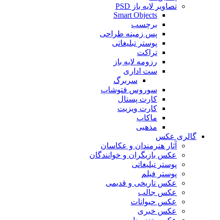
تصاویر لایه باز PSD
Smart Objects
برچسب
پس زمینه طراحی
پوستر تبلیغاتی
تراکت
رزومه لایه باز
ست اداری
سربرگ
سوروس فتوشاپ
کارت پستال
کارت ویزیت
ماکاپ
مذهبی
گالری عکس
آثار هنرمندان و عکاسان
عکس بازیگران و خوانندگان
پوستر تبلیغاتی
پوستر فیلم
عکس تاریخی و قدیمی
عکس جالب
عکس حیوانات
عکس خبری