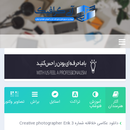
آثار
آموزش
تراکت
استایل
براش
تصاویر وکتور
هنرمندان
فتوشاپ
دانلود عکاسی خلاقانه شماره 3 Creative photographer Erik