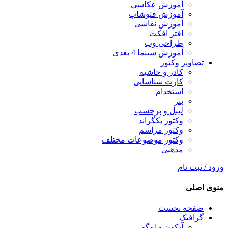
آموزش عکاسی
آموزش فتوشاپ
آموزش نقاشی
افتر افکت
طراحی وب
آموزش سینما 4 بعدی
تصاویر وکتور
کادر و حاشیه
کارت شناسایی
استخدام
بنر
لیبل و برچسب
وکتور بکگراند
وکتور مراسم
وکتور موضوعات مختلف
مذهبی
ورود / ثبت نام
منوی اصلی
صفحه نخست
گرافیک
آیکون و لوگو