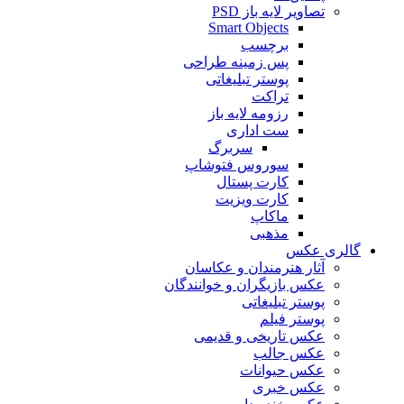
تصاویر لایه باز PSD
Smart Objects
برچسب
پس زمینه طراحی
پوستر تبلیغاتی
تراکت
رزومه لایه باز
ست اداری
سربرگ
سوروس فتوشاپ
کارت پستال
کارت ویزیت
ماکاپ
مذهبی
گالری عکس
آثار هنرمندان و عکاسان
عکس بازیگران و خوانندگان
پوستر تبلیغاتی
پوستر فیلم
عکس تاریخی و قدیمی
عکس جالب
عکس حیوانات
عکس خبری