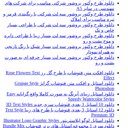
دانلود طرح وکتور بروشور شرکتی مناسب برای شرکت های
مهندسی در سایز A5
دانلود طرح وکتور بروشور سه لت شرکتی با رنگبندی قرمز و
تیره مناسب برای املاک
دانلود طرح وکتور بروشور سه لت شرکتی با طراحی بسیار
خاص و تک
دانلود طرح وکتور بروشور سه لت بسیار زیبا با طراحی دایره
و موج پشت و رو
دانلود طرح وکتور بروشور سه لت بسیار شیک با رنگ نارنجی
به همراه نمودار
دانلود طرح وکتور بروشور سه لت بسیار حرفه ای به صورت
پشت و رو
دانلود افکت متن فتوشاپ با طرح گل رز Rose Flowers Text
Effect
دانلود استایل و افکت متن فتوشاپ گرانژ Grunge Style
Photoshop
دانلود استایل زیبای آبرنگ به صورت کاملا واقع گرایانه Easy
Speedy Watercolor Styles
دانلود 10 استایل 3 بعدی فتوشاپ سری جدید 3D Text Styles
دانلود 12 استایل 3 بعدی فتوشاپ با طرح های زیبا Text Style
Premium 3D
دانلود استایل لوگو ایلاستریتور Illustrator Logo Graphic Styles
دانلود سری 1 مجموعه استایل های برتر فتوشاپ Bundle Mix