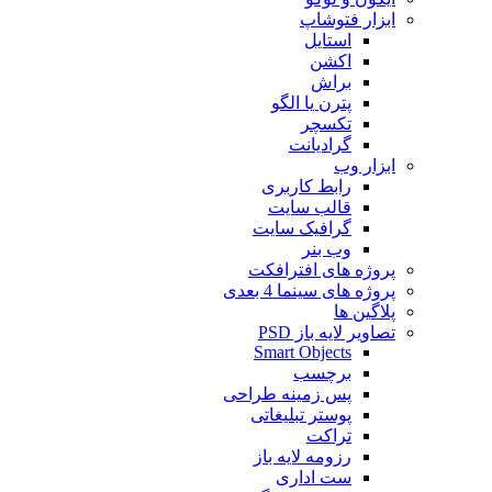
ابزار فتوشاپ
استایل
اکشن
براش
پترن یا الگو
تکسچر
گرادیانت
ابزار وب
رابط کاربری
قالب سایت
گرافیک سایت
وب بنر
پروژه های افترافکت
پروژه های سینما 4 بعدی
پلاگین ها
تصاویر لایه باز PSD
Smart Objects
برچسب
پس زمینه طراحی
پوستر تبلیغاتی
تراکت
رزومه لایه باز
ست اداری