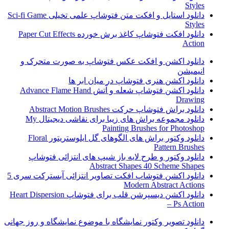
Styles
دانلود استایل و افکت متن فتوشاپ علمی تخیلی Sci-fi Game
Styles
دانلود افکت فتوشاپ کاغذ برش خورده Paper Cut Effects
Action
دانلود اکشن و افکت عکس فتوشاپ به صورت متحرک و
انیمیشن
دانلود اکشن هنری فتوشاپ در میان ابر ها
دانلود اکشن فتوشاپ شعله و آتش Advance Flame Hand
Drawing
دانلود براش فتوشاپ حرکت Abstract Motion Brushes
دانلود مجموعه براش های زیبا برای نقاشی دیجیتال My
Painting Brushes for Photoshop
دانلود وکتور براش های الگوهای گل ایلوستریتور Floral
Pattern Brushes
دانلود وکتور و طرح لایه باز شیپ های انتزائی فتوشاپ
Abstract Shapes 40 Scheme Shapes
دانلود اکشن فتوشاپ افکت تصاویر انتزائی آبسترکت سری 5
Modern Abstract Actions
دانلود اکشن دیسپرشن قلب برای فتوشاپ Heart Dispersion
– Ps Action
دانلود تصویر وکتور نمایشگاه با موضوع نمایشگاه و روز جهانی