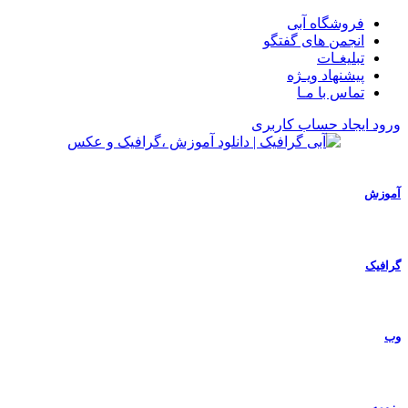
فروشگاه آبی
انجمن های گفتگو
تبلیغـات
پیشنهاد ویـژه
تماس با مـا
ورود
ایجاد حساب کاربری
آموزش
گرافیک
وب
رزومه