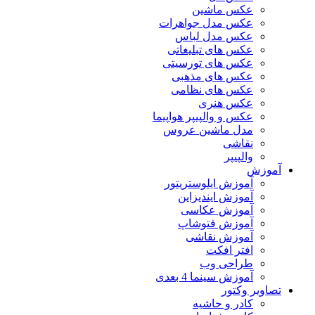
عکس ماشین
عکس مدل جواهرات
عکس مدل لباس
عکس های تبلیغاتی
عکس های تورسیتی
عکس های مذهبی
عکس های نظامی
عکس هنری
عکس و والپیپر هواپیما
مدل ماشین عروس
نقاشی
والپیپر
آموزش
آموزش ایلوستریتور
آموزش ایندیزاین
آموزش عکاسی
آموزش فتوشاپ
آموزش نقاشی
افتر افکت
طراحی وب
آموزش سینما 4 بعدی
تصاویر وکتور
کادر و حاشیه