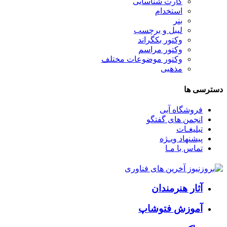
کارت شناسایی
استخدام
بنر
لیبل و برچسب
وکتور بکگراند
وکتور مراسم
وکتور موضوعات مختلف
مذهبی
دسترسی ها
فروشگاه آبی
انجمن های گفتگو
تبلیغـات
پیشنهاد ویـژه
تماس با مـا
آثار هنرمندان
آموزش فتوشاپ