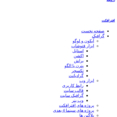
افترافکت
صفحه نخست
گرافیک
آیکون و لوگو
ابزار فتوشاپ
استایل
اکشن
براش
پترن یا الگو
تکسچر
گرادیانت
ابزار وب
رابط کاربری
قالب سایت
گرافیک سایت
وب بنر
پروژه های افترافکت
پروژه های سینما 4 بعدی
پلاگین ها