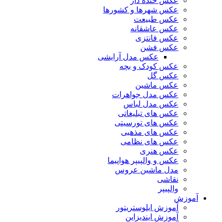
عکس خنده دار
عکس شهرها و کشورها
عکس طبیعت
عکس عاشقانه
عکس فانتزی
عکس فشن
عکس مدل آرایشی
عکس کودک و بچه
عکس گل
عکس ماشین
عکس مدل جواهرات
عکس مدل لباس
عکس های تبلیغاتی
عکس های تورسیتی
عکس های مذهبی
عکس های نظامی
عکس هنری
عکس و والپیپر هواپیما
مدل ماشین عروس
نقاشی
والپیپر
آموزش
آموزش ایلوستریتور
آموزش ایندیزاین