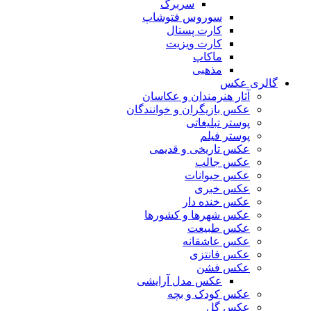
سربرگ
سوروس فتوشاپ
کارت پستال
کارت ویزیت
ماکاپ
مذهبی
گالری عکس
آثار هنرمندان و عکاسان
عکس بازیگران و خوانندگان
پوستر تبلیغاتی
پوستر فیلم
عکس تاریخی و قدیمی
عکس جالب
عکس حیوانات
عکس خبری
عکس خنده دار
عکس شهرها و کشورها
عکس طبیعت
عکس عاشقانه
عکس فانتزی
عکس فشن
عکس مدل آرایشی
عکس کودک و بچه
عکس گل